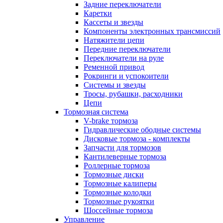
Задние переключатели
Каретки
Кассеты и звезды
Компоненты электронных трансмиссий
Натяжители цепи
Передние переключатели
Переключатели на руле
Ременной привод
Рокринги и успокоители
Системы и звезды
Тросы, рубашки, расходники
Цепи
Тормозная система
V-brake тормоза
Гидравлические ободные системы
Дисковые тормоза - комплекты
Запчасти для тормозов
Кантилеверные тормоза
Роллерные тормоза
Тормозные диски
Тормозные калиперы
Тормозные колодки
Тормозные рукоятки
Шоссейные тормоза
Управление