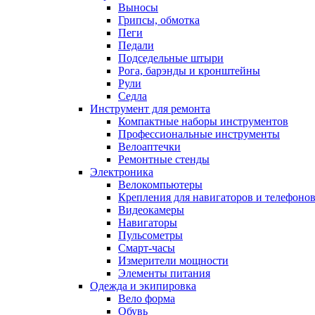
Выносы
Грипсы, обмотка
Пеги
Педали
Подседельные штыри
Рога, барэнды и кронштейны
Рули
Седла
Инструмент для ремонта
Компактные наборы инструментов
Профессиональные инструменты
Велоаптечки
Ремонтные стенды
Электроника
Велокомпьютеры
Крепления для навигаторов и телефоно
Видеокамеры
Навигаторы
Пульсометры
Смарт-часы
Измерители мощности
Элементы питания
Одежда и экипировка
Вело форма
Обувь