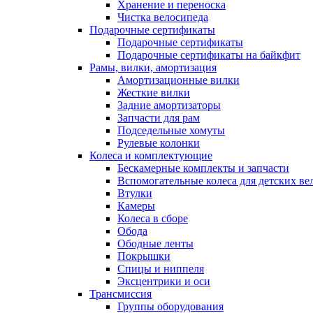
Хранение и переноска
Чистка велосипеда
Подарочные сертификаты
Подарочные сертификаты
Подарочные сертификаты на байкфит
Рамы, вилки, амортизация
Амортизационные вилки
Жесткие вилки
Задние амортизаторы
Запчасти для рам
Подседельные хомуты
Рулевые колонки
Колеса и комплектующие
Бескамерные комплекты и запчасти
Вспомогательные колеса для детских ве
Втулки
Камеры
Колеса в сборе
Обода
Ободные ленты
Покрышки
Спицы и ниппеля
Эксцентрики и оси
Трансмиссия
Группы оборудования