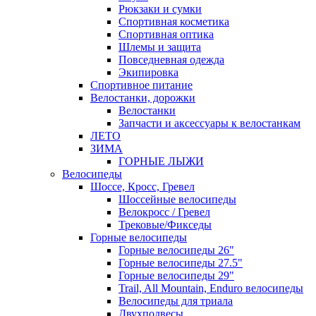
Рюкзаки и сумки
Спортивная косметика
Спортивная оптика
Шлемы и защита
Повседневная одежда
Экипировка
Спортивное питание
Велостанки, дорожки
Велостанки
Запчасти и аксессуары к велостанкам
ЛЕТО
ЗИМА
ГОРНЫЕ ЛЫЖИ
Велосипеды
Шоссе, Кросс, Гревел
Шоссейные велосипеды
Велокросс / Гревел
Трековые/Фикседы
Горные велосипеды
Горные велосипеды 26"
Горные велосипеды 27.5"
Горные велосипеды 29"
Trail, All Mountain, Enduro велосипеды
Велосипеды для триала
Двухподвесы