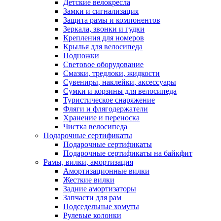
Детские велокресла
Замки и сигнализация
Защита рамы и компонентов
Зеркала, звонки и гудки
Крепления для номеров
Крылья для велосипеда
Подножки
Световое оборудование
Смазки, тредлоки, жидкости
Сувениры, наклейки, аксессуары
Сумки и корзины для велосипеда
Туристическое снаряжение
Фляги и флягодержатели
Хранение и переноска
Чистка велосипеда
Подарочные сертификаты
Подарочные сертификаты
Подарочные сертификаты на байкфит
Рамы, вилки, амортизация
Амортизационные вилки
Жесткие вилки
Задние амортизаторы
Запчасти для рам
Подседельные хомуты
Рулевые колонки