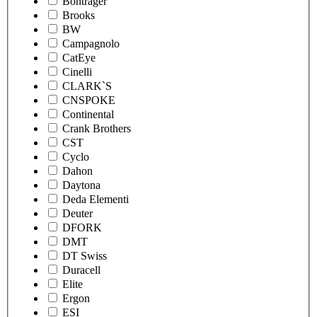
Bontrager
Brooks
BW
Campagnolo
CatEye
Cinelli
CLARK`S
CNSPOKE
Continental
Crank Brothers
CST
Cyclo
Dahon
Daytona
Deda Elementi
Deuter
DFORK
DMT
DT Swiss
Duracell
Elite
Ergon
ESI