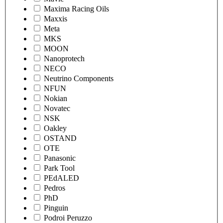
Maxima Racing Oils
Maxxis
Meta
MKS
MOON
Nanoprotech
NECO
Neutrino Components
NFUN
Nokian
Novatec
NSK
Oakley
OSTAND
OTE
Panasonic
Park Tool
PEdALED
Pedros
PhD
Pinguin
Podroi Peruzzo