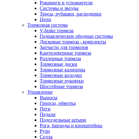
Рокринги и успокоители
Системы и звезды
Тросы, рубашки, расходники
Цепи
Тормозная система
V-brake тормоза
Гидравлические ободные системы
Дисковые тормоза - комплекты
Запчасти для тормозов
Кантилеверные тормоза
Роллерные тормоза
Тормозные диски
Тормозные калиперы
Тормозные колодки
Тормозные рукоятки
Шоссейные тормоза
Управление
Выносы
Грипсы, обмотка
Пеги
Педали
Подседельные штыри
Рога, барэнды и кронштейны
Рули
Седла