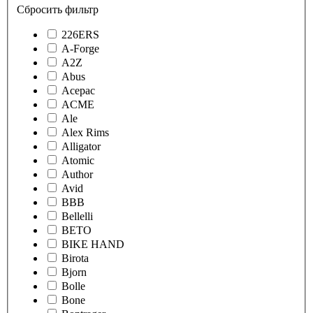
Сбросить фильтр
226ERS
A-Forge
A2Z
Abus
Acepac
ACME
Ale
Alex Rims
Alligator
Atomic
Author
Avid
BBB
Bellelli
BETO
BIKE HAND
Birota
Bjorn
Bolle
Bone