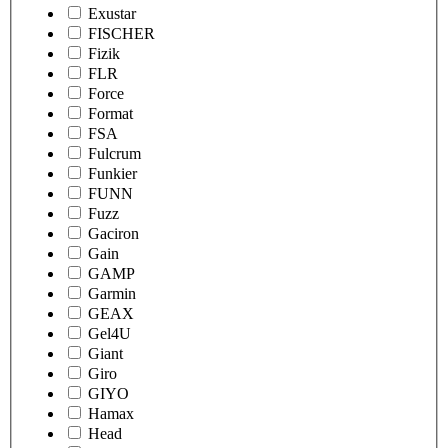
Exustar
FISCHER
Fizik
FLR
Force
Format
FSA
Fulcrum
Funkier
FUNN
Fuzz
Gaciron
Gain
GAMP
Garmin
GEAX
Gel4U
Giant
Giro
GIYO
Hamax
Head