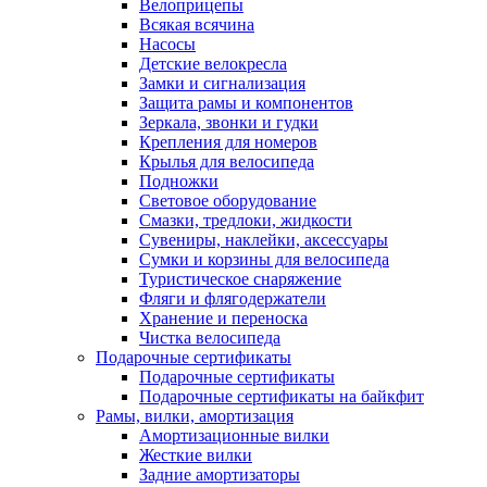
Велоприцепы
Всякая всячина
Насосы
Детские велокресла
Замки и сигнализация
Защита рамы и компонентов
Зеркала, звонки и гудки
Крепления для номеров
Крылья для велосипеда
Подножки
Световое оборудование
Смазки, тредлоки, жидкости
Сувениры, наклейки, аксессуары
Сумки и корзины для велосипеда
Туристическое снаряжение
Фляги и флягодержатели
Хранение и переноска
Чистка велосипеда
Подарочные сертификаты
Подарочные сертификаты
Подарочные сертификаты на байкфит
Рамы, вилки, амортизация
Амортизационные вилки
Жесткие вилки
Задние амортизаторы