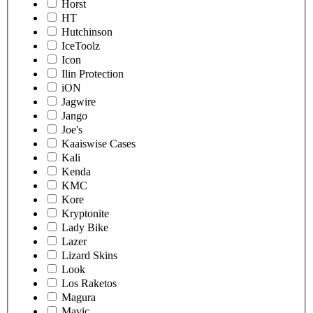
Horst
HT
Hutchinson
IceToolz
Icon
Ilin Protection
iON
Jagwire
Jango
Joe's
Kaaiswise Cases
Kali
Kenda
KMC
Kore
Kryptonite
Lady Bike
Lazer
Lizard Skins
Look
Los Raketos
Magura
Mavic