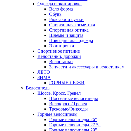
Одежда и экипировка
Вело форма
Обувь
Рюкзаки и сумки
Спортивная косметика
Спортивная оптика
Шлемы и защита
Повседневная одежда
Экипировка
Спортивное питание
Велостанки, дорожки
Велостанки
Запчасти и аксессуары к велостанкам
ЛЕТО
ЗИМА
ГОРНЫЕ ЛЫЖИ
Велосипеды
Шоссе, Кросс, Гревел
Шоссейные велосипеды
Велокросс / Гревел
Трековые/Фикседы
Горные велосипеды
Горные велосипеды 26"
Горные велосипеды 27.5"
Горные велосипеды 29"