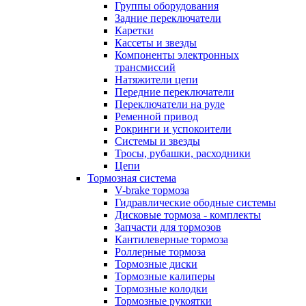
Группы оборудования
Задние переключатели
Каретки
Кассеты и звезды
Компоненты электронных
трансмиссий
Натяжители цепи
Передние переключатели
Переключатели на руле
Ременной привод
Рокринги и успокоители
Системы и звезды
Тросы, рубашки, расходники
Цепи
Тормозная система
V-brake тормоза
Гидравлические ободные системы
Дисковые тормоза - комплекты
Запчасти для тормозов
Кантилеверные тормоза
Роллерные тормоза
Тормозные диски
Тормозные калиперы
Тормозные колодки
Тормозные рукоятки