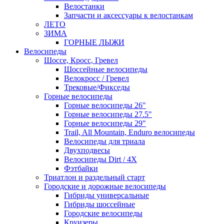
Велостанки
Запчасти и аксессуары к велостанкам
ЛЕТО
ЗИМА
ГОРНЫЕ ЛЫЖИ
Велосипеды
Шоссе, Кросс, Гревел
Шоссейные велосипеды
Велокросс / Гревел
Трековые/Фикседы
Горные велосипеды
Горные велосипеды 26"
Горные велосипеды 27.5"
Горные велосипеды 29"
Trail, All Mountain, Enduro велосипеды
Велосипеды для триала
Двухподвесы
Велосипеды Dirt / 4X
Фэтбайки
Триатлон и раздельный старт
Городские и дорожные велосипеды
Гибриды универсальные
Гибриды шоссейные
Городские велосипеды
Круизеры