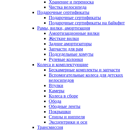
Хранение и переноска
Чистка велосипеда
Подарочные сертификаты
Подарочные сертификаты
Подарочные сертификаты на байкфит
Рамы, вилки, амортизация
Амортизационные вилки
Жесткие вилки
Задние амортизаторы
Запчасти для рам
Подседельные хомуты
Рулевые колонки
Колеса и комплектующие
Бескамерные комплекты и запчасти
Вспомогательные колеса для детских
велосипедов
Втулки
Камеры
Колеса в сборе
Обода
Ободные ленты
Покрышки
Спицы и ниппеля
Эксцентрики и оси
Трансмиссия