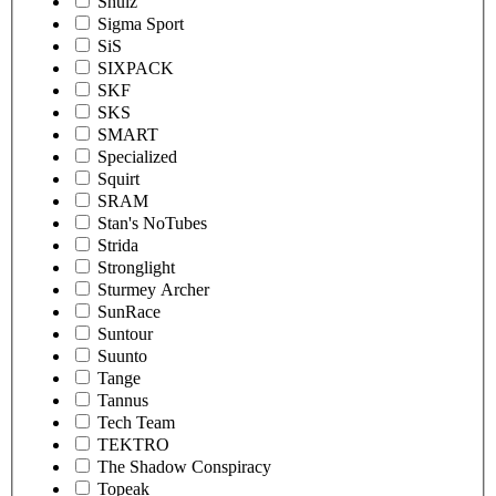
Shulz
Sigma Sport
SiS
SIXPACK
SKF
SKS
SMART
Specialized
Squirt
SRAM
Stan's NoTubes
Strida
Stronglight
Sturmey Archer
SunRace
Suntour
Suunto
Tange
Tannus
Tech Team
TEKTRO
The Shadow Conspiracy
Topeak