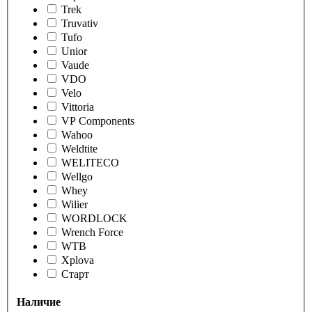
Trek
Truvativ
Tufo
Unior
Vaude
VDO
Velo
Vittoria
VP Components
Wahoo
Weldtite
WELITECO
Wellgo
Whey
Wilier
WORDLOCK
Wrench Force
WTB
Xplova
Старт
Наличие