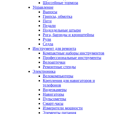
Шоссейные тормоза
Управление
Выносы
Грипсы, обмотка
Пеги
Педали
Подседельные штыри
Рога, барэнды и кронштейны
Рули
Седла
Инструмент для ремонта
Компактные наборы инструментов
Профессиональные инструменты
Велоаптечки
Ремонтные стенды
Электроника
Велокомпьютеры
Крепления для навигаторов и
телефонов
Видеокамеры
Навигаторы
Пульсометры
Смарт-часы
Измерители мощности
Элементы питания