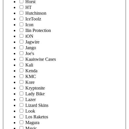
Horst
HT
Hutchinson
IceToolz
Icon
Ilin Protection
iON
Jagwire
Jango
Joe's
Kaaiswise Cases
Kali
Kenda
KMC
Kore
Kryptonite
Lady Bike
Lazer
Lizard Skins
Look
Los Raketos
Magura
Mavic