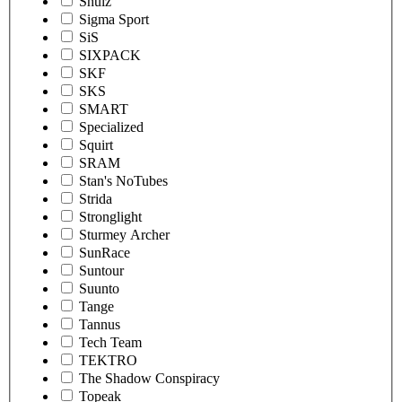
Shulz
Sigma Sport
SiS
SIXPACK
SKF
SKS
SMART
Specialized
Squirt
SRAM
Stan's NoTubes
Strida
Stronglight
Sturmey Archer
SunRace
Suntour
Suunto
Tange
Tannus
Tech Team
TEKTRO
The Shadow Conspiracy
Topeak