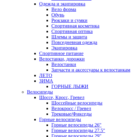
Одежда и экипировка
Вело форма
Обувь
Рюкзаки и сумки
Спортивная косметика
Спортивная оптика
Шлемы и защита
Повседневная одежда
Экипировка
Спортивное питание
Велостанки, дорожки
Велостанки
Запчасти и аксессуары к велостанкам
ЛЕТО
ЗИМА
ГОРНЫЕ ЛЫЖИ
Велосипеды
Шоссе, Кросс, Гревел
Шоссейные велосипеды
Велокросс / Гревел
Трековые/Фикседы
Горные велосипеды
Горные велосипеды 26"
Горные велосипеды 27.5"
Горные велосипеды 29"