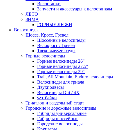
Велостанки
Запчасти и аксессуары к велостанкам
ЛЕТО
ЗИМА
ГОРНЫЕ ЛЫЖИ
Велосипеды
Шоссе, Кросс, Гревел
Шоссейные велосипеды
Велокросс / Гревел
Трековые/Фикседы
Горные велосипеды
Горные велосипеды 26"
Горные велосипеды 27.5"
Горные велосипеды 29"
Trail, All Mountain, Enduro велосипеды
Велосипеды для триала
Двухподвесы
Велосипеды Dirt / 4X
Фэтбайки
Триатлон и раздельный старт
Городские и дорожные велосипеды
Гибриды универсальные
Гибриды шоссейные
Городские велосипеды
Круизеры