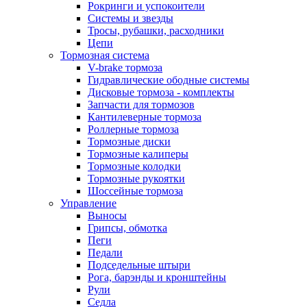
Рокринги и успокоители
Системы и звезды
Тросы, рубашки, расходники
Цепи
Тормозная система
V-brake тормоза
Гидравлические ободные системы
Дисковые тормоза - комплекты
Запчасти для тормозов
Кантилеверные тормоза
Роллерные тормоза
Тормозные диски
Тормозные калиперы
Тормозные колодки
Тормозные рукоятки
Шоссейные тормоза
Управление
Выносы
Грипсы, обмотка
Пеги
Педали
Подседельные штыри
Рога, барэнды и кронштейны
Рули
Седла