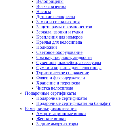
Велоприцепы
Всякая всячина
Насосы
Детские велокресла
Замки и сигнализация
Защита рамы и компонентов
Зеркала, звонки и гудки
Крепления для номеров
Крылья для велосипеда
Подножки
Световое оборудование
Смазки, тредлоки, жидкости
Сувениры, наклейки, аксессуары
Сумки и корзины для велосипеда
Туристическое снаряжение
Фляги и флягодержатели
Хранение и переноска
Чистка велосипеда
Подарочные сертификаты
Подарочные сертификаты
Подарочные сертификаты на байкфит
Рамы, вилки, амортизация
Амортизационные вилки
Жесткие вилки
Задние амортизаторы