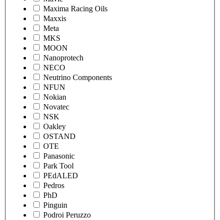
Maxima Racing Oils
Maxxis
Meta
MKS
MOON
Nanoprotech
NECO
Neutrino Components
NFUN
Nokian
Novatec
NSK
Oakley
OSTAND
OTE
Panasonic
Park Tool
PEdALED
Pedros
PhD
Pinguin
Podroi Peruzzo