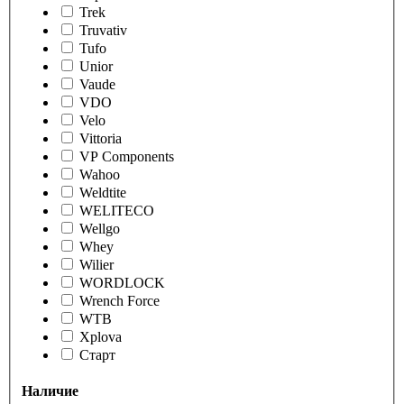
Trek
Truvativ
Tufo
Unior
Vaude
VDO
Velo
Vittoria
VP Components
Wahoo
Weldtite
WELITECO
Wellgo
Whey
Wilier
WORDLOCK
Wrench Force
WTB
Xplova
Старт
Наличие