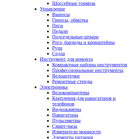
Шоссейные тормоза
Управление
Выносы
Грипсы, обмотка
Пеги
Педали
Подседельные штыри
Рога, барэнды и кронштейны
Рули
Седла
Инструмент для ремонта
Компактные наборы инструментов
Профессиональные инструменты
Велоаптечки
Ремонтные стенды
Электроника
Велокомпьютеры
Крепления для навигаторов и
телефонов
Видеокамеры
Навигаторы
Пульсометры
Смарт-часы
Измерители мощности
Элементы питания