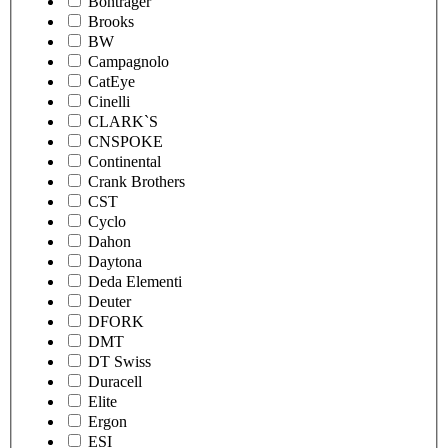
Bontrager
Brooks
BW
Campagnolo
CatEye
Cinelli
CLARK`S
CNSPOKE
Continental
Crank Brothers
CST
Cyclo
Dahon
Daytona
Deda Elementi
Deuter
DFORK
DMT
DT Swiss
Duracell
Elite
Ergon
ESI