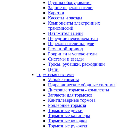
Группы оборудования
Задние переключатели
Каретки
Кассеты и звезды
Компоненты электронных
трансмиссий
Натяжители цепи
Передние переключатели
Переключатели на руле
Ременной привод
Рокринги и успокоители
Системы и звезды
Тросы, рубашки, расходники
Цепи
Тормозная система
V-brake тормоза
Гидравлические ободные системы
Дисковые тормоза - комплекты
Запчасти для тормозов
Кантилеверные тормоза
Роллерные тормоза
Тормозные диски
Тормозные калиперы
Тормозные колодки
Тормозные рукоятки