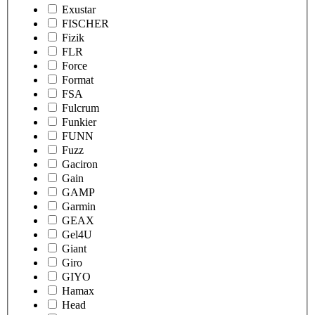
Exustar
FISCHER
Fizik
FLR
Force
Format
FSA
Fulcrum
Funkier
FUNN
Fuzz
Gaciron
Gain
GAMP
Garmin
GEAX
Gel4U
Giant
Giro
GIYO
Hamax
Head