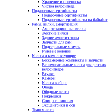
Хранение и переноска
Чистка велосипеда
Подарочные сертификаты
Подарочные сертификаты
Подарочные сертификаты на байкфит
Рамы, вилки, амортизация
Амортизационные вилки
Жесткие вилки
Задние амортизаторы
Запчасти для рам
Подседельные хомуты
Рулевые колонки
Колеса и комплектующие
Бескамерные комплекты и запчасти
Вспомогательные колеса для детских
велосипедов
Втулки
Камеры
Колеса в сборе
Обода
Ободные ленты
Покрышки
Спицы и ниппеля
Эксцентрики и оси
Трансмиссия