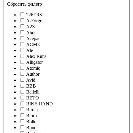
Сбросить фильтр
226ERS
A-Forge
A2Z
Abus
Acepac
ACME
Ale
Alex Rims
Alligator
Atomic
Author
Avid
BBB
Bellelli
BETO
BIKE HAND
Birota
Bjorn
Bolle
Bone