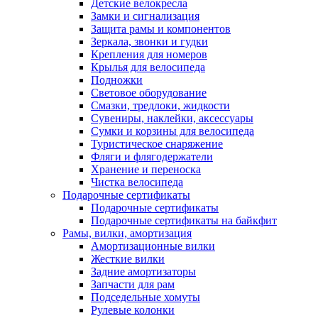
Детские велокресла
Замки и сигнализация
Защита рамы и компонентов
Зеркала, звонки и гудки
Крепления для номеров
Крылья для велосипеда
Подножки
Световое оборудование
Смазки, тредлоки, жидкости
Сувениры, наклейки, аксессуары
Сумки и корзины для велосипеда
Туристическое снаряжение
Фляги и флягодержатели
Хранение и переноска
Чистка велосипеда
Подарочные сертификаты
Подарочные сертификаты
Подарочные сертификаты на байкфит
Рамы, вилки, амортизация
Амортизационные вилки
Жесткие вилки
Задние амортизаторы
Запчасти для рам
Подседельные хомуты
Рулевые колонки