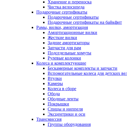
Хранение и переноска
Чистка велосипеда
Подарочные сертификаты
Подарочные сертификаты
Подарочные сертификаты на байкфит
Рамы, вилки, амортизация
Амортизационные вилки
Жесткие вилки
Задние амортизаторы
Запчасти для рам
Подседельные хомуты
Рулевые колонки
Колеса и комплектующие
Бескамерные комплекты и запчасти
Вспомогательные колеса для детских ве
Втулки
Камеры
Колеса в сборе
Обода
Ободные ленты
Покрышки
Спицы и ниппеля
Эксцентрики и оси
Трансмиссия
Группы оборудования