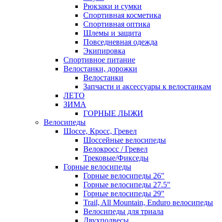
Рюкзаки и сумки
Спортивная косметика
Спортивная оптика
Шлемы и защита
Повседневная одежда
Экипировка
Спортивное питание
Велостанки, дорожки
Велостанки
Запчасти и аксессуары к велостанкам
ЛЕТО
ЗИМА
ГОРНЫЕ ЛЫЖИ
Велосипеды
Шоссе, Кросс, Гревел
Шоссейные велосипеды
Велокросс / Гревел
Трековые/Фикседы
Горные велосипеды
Горные велосипеды 26"
Горные велосипеды 27.5"
Горные велосипеды 29"
Trail, All Mountain, Enduro велосипеды
Велосипеды для триала
Двухподвесы