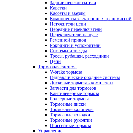
Задние переключатели
Каретки
Кассеты и звезды
Компоненты электронных трансмиссий
Натяжители цепи
Передние переключатели
Переключатели на руле
Ременной привод
Рокринги и успокоители
Системы и звезды
Тросы, рубашки, расходники
Цепи
Тормозная система
V-brake тормоза
Гидравлические ободные системы
Дисковые тормоза - комплекты
Запчасти для тормозов
Кантилеверные тормоза
Роллерные тормоза
Тормозные диски
Тормозные калиперы
Тормозные колодки
Тормозные рукоятки
Шоссейные тормоза
Управление