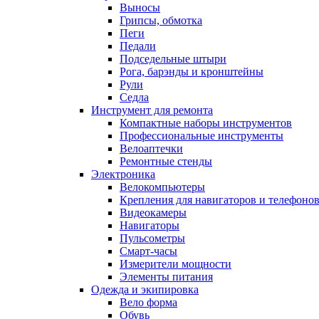
Выносы
Грипсы, обмотка
Пеги
Педали
Подседельные штыри
Рога, барэнды и кронштейны
Рули
Седла
Инструмент для ремонта
Компактные наборы инструментов
Профессиональные инструменты
Велоаптечки
Ремонтные стенды
Электроника
Велокомпьютеры
Крепления для навигаторов и телефоно
Видеокамеры
Навигаторы
Пульсометры
Смарт-часы
Измерители мощности
Элементы питания
Одежда и экипировка
Вело форма
Обувь