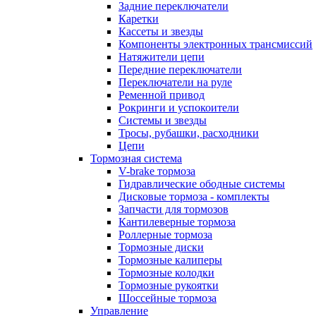
Задние переключатели
Каретки
Кассеты и звезды
Компоненты электронных трансмиссий
Натяжители цепи
Передние переключатели
Переключатели на руле
Ременной привод
Рокринги и успокоители
Системы и звезды
Тросы, рубашки, расходники
Цепи
Тормозная система
V-brake тормоза
Гидравлические ободные системы
Дисковые тормоза - комплекты
Запчасти для тормозов
Кантилеверные тормоза
Роллерные тормоза
Тормозные диски
Тормозные калиперы
Тормозные колодки
Тормозные рукоятки
Шоссейные тормоза
Управление