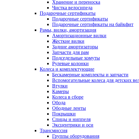
Хранение и переноска
Чистка велосипеда
Подарочные сертификаты
Подарочные сертификаты
Подарочные сертификаты на байкфит
Рамы, вилки, амортизация
Амортизационные вилки
Жесткие вилки
Задние амортизаторы
Запчасти для рам
Подседельные хомуты
Рулевые колонки
Колеса и комплектующие
Бескамерные комплекты и запчасти
Вспомогательные колеса для детских ве
Втулки
Камеры
Колеса в сборе
Обода
Ободные ленты
Покрышки
Спицы и ниппеля
Эксцентрики и оси
Трансмиссия
Группы оборудования