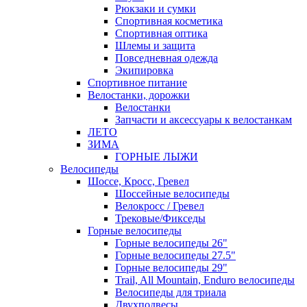
Рюкзаки и сумки
Спортивная косметика
Спортивная оптика
Шлемы и защита
Повседневная одежда
Экипировка
Спортивное питание
Велостанки, дорожки
Велостанки
Запчасти и аксессуары к велостанкам
ЛЕТО
ЗИМА
ГОРНЫЕ ЛЫЖИ
Велосипеды
Шоссе, Кросс, Гревел
Шоссейные велосипеды
Велокросс / Гревел
Трековые/Фикседы
Горные велосипеды
Горные велосипеды 26"
Горные велосипеды 27.5"
Горные велосипеды 29"
Trail, All Mountain, Enduro велосипеды
Велосипеды для триала
Двухподвесы