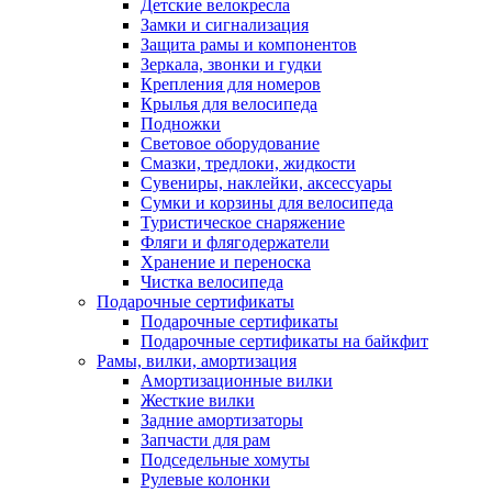
Детские велокресла
Замки и сигнализация
Защита рамы и компонентов
Зеркала, звонки и гудки
Крепления для номеров
Крылья для велосипеда
Подножки
Световое оборудование
Смазки, тредлоки, жидкости
Сувениры, наклейки, аксессуары
Сумки и корзины для велосипеда
Туристическое снаряжение
Фляги и флягодержатели
Хранение и переноска
Чистка велосипеда
Подарочные сертификаты
Подарочные сертификаты
Подарочные сертификаты на байкфит
Рамы, вилки, амортизация
Амортизационные вилки
Жесткие вилки
Задние амортизаторы
Запчасти для рам
Подседельные хомуты
Рулевые колонки