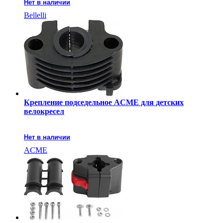
Нет в наличии
Bellelli
Крепление подседельное ACME для детских
велокресел
Нет в наличии
ACME