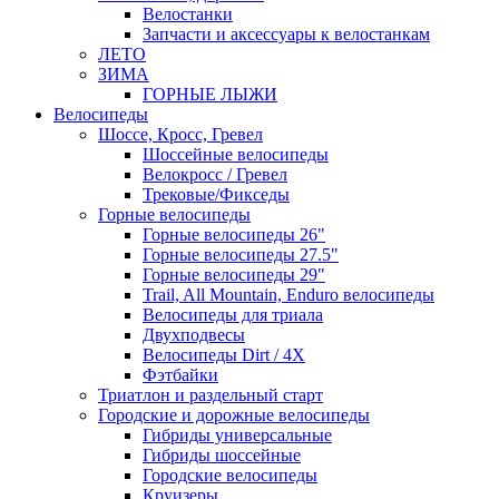
Велостанки
Запчасти и аксессуары к велостанкам
ЛЕТО
ЗИМА
ГОРНЫЕ ЛЫЖИ
Велосипеды
Шоссе, Кросс, Гревел
Шоссейные велосипеды
Велокросс / Гревел
Трековые/Фикседы
Горные велосипеды
Горные велосипеды 26"
Горные велосипеды 27.5"
Горные велосипеды 29"
Trail, All Mountain, Enduro велосипеды
Велосипеды для триала
Двухподвесы
Велосипеды Dirt / 4X
Фэтбайки
Триатлон и раздельный старт
Городские и дорожные велосипеды
Гибриды универсальные
Гибриды шоссейные
Городские велосипеды
Круизеры