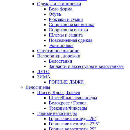
Одежда и экипировка
Вело форма
Обувь
Рюкзаки и сумки
Спортивная косметика
Спортивная оптика
Шлемы и защита
Повседневная одежда
Экипировка
Спортивное питание
Велостанки, дорожки
Велостанки
Запчасти и аксессуары к велостанкам
ЛЕТО
ЗИМА
ГОРНЫЕ ЛЫЖИ
Велосипеды
Шоссе, Кросс, Гревел
Шоссейные велосипеды
Велокросс / Гревел
Трековые/Фикседы
Горные велосипеды
Горные велосипеды 26"
Горные велосипеды 27.5"
Горные велосипеды 29"