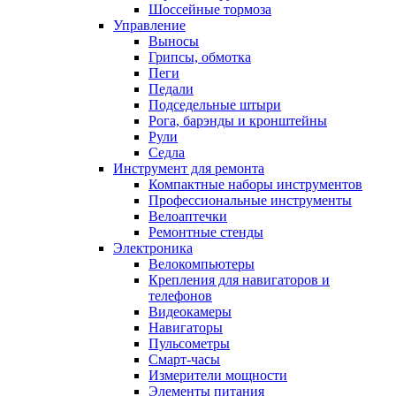
Шоссейные тормоза
Управление
Выносы
Грипсы, обмотка
Пеги
Педали
Подседельные штыри
Рога, барэнды и кронштейны
Рули
Седла
Инструмент для ремонта
Компактные наборы инструментов
Профессиональные инструменты
Велоаптечки
Ремонтные стенды
Электроника
Велокомпьютеры
Крепления для навигаторов и
телефонов
Видеокамеры
Навигаторы
Пульсометры
Смарт-часы
Измерители мощности
Элементы питания