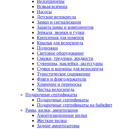
Велоприцепы
Всякая всячина
Насосы
Детские велокресла
Замки и сигнализация
Защита рамы и компонентов
Зеркала, звонки и гудки
Крепления для номеров
Крылья для велосипеда
Подножки
Световое оборудование
Смазки, тредлоки, жидкости
Сувениры, наклейки, аксессуары
Сумки и корзины для велосипеда
Туристическое снаряжение
Фляги и флягодержатели
Хранение и переноска
Чистка велосипеда
Подарочные сертификаты
Подарочные сертификаты
Подарочные сертификаты на байкфит
Рамы, вилки, амортизация
Амортизационные вилки
Жесткие вилки
Задние амортизаторы