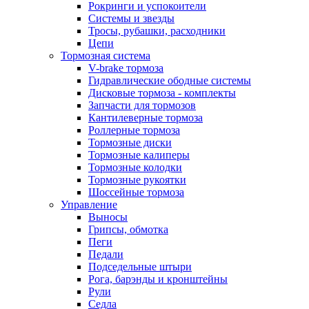
Рокринги и успокоители
Системы и звезды
Тросы, рубашки, расходники
Цепи
Тормозная система
V-brake тормоза
Гидравлические ободные системы
Дисковые тормоза - комплекты
Запчасти для тормозов
Кантилеверные тормоза
Роллерные тормоза
Тормозные диски
Тормозные калиперы
Тормозные колодки
Тормозные рукоятки
Шоссейные тормоза
Управление
Выносы
Грипсы, обмотка
Пеги
Педали
Подседельные штыри
Рога, барэнды и кронштейны
Рули
Седла