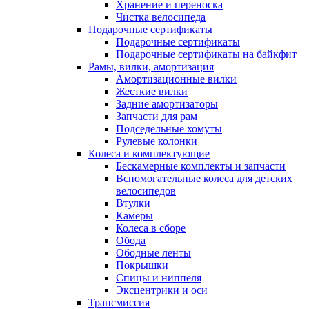
Хранение и переноска
Чистка велосипеда
Подарочные сертификаты
Подарочные сертификаты
Подарочные сертификаты на байкфит
Рамы, вилки, амортизация
Амортизационные вилки
Жесткие вилки
Задние амортизаторы
Запчасти для рам
Подседельные хомуты
Рулевые колонки
Колеса и комплектующие
Бескамерные комплекты и запчасти
Вспомогательные колеса для детских
велосипедов
Втулки
Камеры
Колеса в сборе
Обода
Ободные ленты
Покрышки
Спицы и ниппеля
Эксцентрики и оси
Трансмиссия