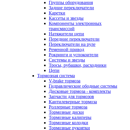
Группы оборудования
Задние переключатели
Каретки
Кассеты и звезды
Компоненты электронных
трансмиссий
Натяжители цепи
Передние переключатели
Переключатели на руле
Ременной привод
Рокринги и успокоители
Системы и звезды
Тросы, рубашки, расходники
Цепи
Тормозная система
V-brake тормоза
Гидравлические ободные системы
Дисковые тормоза - комплекты
Запчасти для тормозов
Кантилеверные тормоза
Роллерные тормоза
Тормозные диски
Тормозные калиперы
Тормозные колодки
Тормозные рукоятки