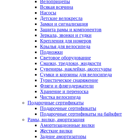
Велоприцепы
Всякая всячина
Насосы
Детские велокресла
Замки и сигнализация
Защита рамы и компонентов
Зеркала, звонки и гудки
Крепления для номеров
Крылья для велосипеда
Подножки
Световое оборудование
Смазки, тредлоки, жидкости
Сувениры, наклейки, аксессуары
Сумки и корзины для велосипеда
Туристическое снаряжение
Фляги и флягодержатели
Хранение и переноска
Чистка велосипеда
Подарочные сертификаты
Подарочные сертификаты
Подарочные сертификаты на байкфит
Рамы, вилки, амортизация
Амортизационные вилки
Жесткие вилки
Задние амортизаторы