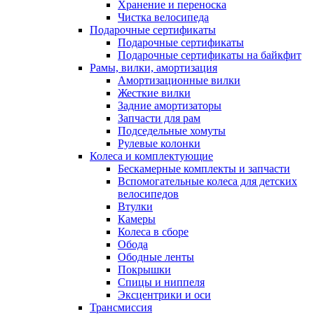
Хранение и переноска
Чистка велосипеда
Подарочные сертификаты
Подарочные сертификаты
Подарочные сертификаты на байкфит
Рамы, вилки, амортизация
Амортизационные вилки
Жесткие вилки
Задние амортизаторы
Запчасти для рам
Подседельные хомуты
Рулевые колонки
Колеса и комплектующие
Бескамерные комплекты и запчасти
Вспомогательные колеса для детских
велосипедов
Втулки
Камеры
Колеса в сборе
Обода
Ободные ленты
Покрышки
Спицы и ниппеля
Эксцентрики и оси
Трансмиссия