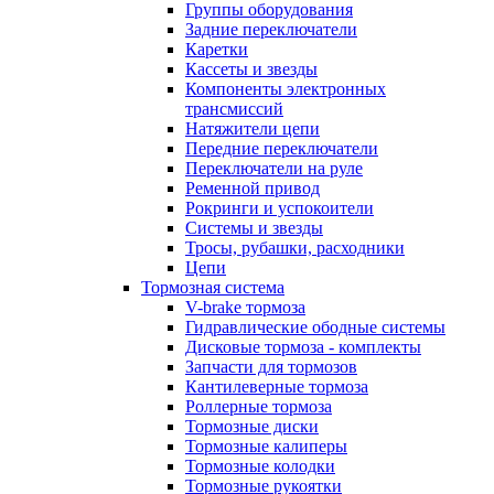
Группы оборудования
Задние переключатели
Каретки
Кассеты и звезды
Компоненты электронных
трансмиссий
Натяжители цепи
Передние переключатели
Переключатели на руле
Ременной привод
Рокринги и успокоители
Системы и звезды
Тросы, рубашки, расходники
Цепи
Тормозная система
V-brake тормоза
Гидравлические ободные системы
Дисковые тормоза - комплекты
Запчасти для тормозов
Кантилеверные тормоза
Роллерные тормоза
Тормозные диски
Тормозные калиперы
Тормозные колодки
Тормозные рукоятки