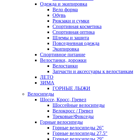
Одежда и экипировка
Вело форма
Обувь
Рюкзаки и сумки
Спортивная косметика
Спортивная оптика
Шлемы и защита
Повседневная одежда
Экипировка
Спортивное питание
Велостанки, дорожки
Велостанки
Запчасти и аксессуары к велостанкам
ЛЕТО
ЗИМА
ГОРНЫЕ ЛЫЖИ
Велосипеды
Шоссе, Кросс, Гревел
Шоссейные велосипеды
Велокросс / Гревел
Трековые/Фикседы
Горные велосипеды
Горные велосипеды 26"
Горные велосипеды 27.5"
Горные велосипеды 29"