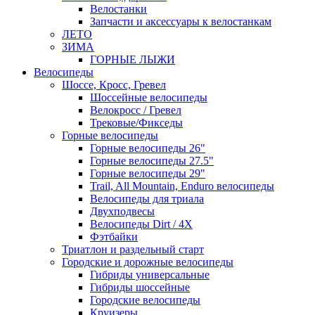
Велостанки
Запчасти и аксессуары к велостанкам
ЛЕТО
ЗИМА
ГОРНЫЕ ЛЫЖИ
Велосипеды
Шоссе, Кросс, Гревел
Шоссейные велосипеды
Велокросс / Гревел
Трековые/Фикседы
Горные велосипеды
Горные велосипеды 26"
Горные велосипеды 27.5"
Горные велосипеды 29"
Trail, All Mountain, Enduro велосипеды
Велосипеды для триала
Двухподвесы
Велосипеды Dirt / 4X
Фэтбайки
Триатлон и раздельный старт
Городские и дорожные велосипеды
Гибриды универсальные
Гибриды шоссейные
Городские велосипеды
Круизеры