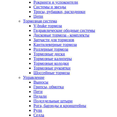
Рокринги и успокоители
Системы и звезды
Тросы, рубашки, расходники
Цепи
Тормозная система
V-brake тормоза
Гидравлические ободные системы
Дисковые тормоза - комплекты
Запчасти для тормозов
Кантилеверные тормоза
Роллерные тормоза
Тормозные диски
Тормозные калиперы
Тормозные колодки
Тормозные рукоятки
Шоссейные тормоза
Управление
Выносы
Грипсы, обмотка
Пеги
Педали
Подседельные штыри
Рога, барэнды и кронштейны
Рули
Седла