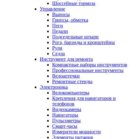
Шоссейные тормоза
Управление
Выносы
Грипсы, обмотка
Пеги
Педали
Подседельные штыри
Рога, барэнды и кронштейны
Рули
Седла
Инструмент для ремонта
Компактные наборы инструментов
Профессиональные инструменты
Велоаптечки
Ремонтные стенды
Электроника
Велокомпьютеры
Крепления для навигаторов и
телефонов
Видеокамеры
Навигаторы
Пульсометры
Смарт-часы
Измерители мощности
Элементы питания