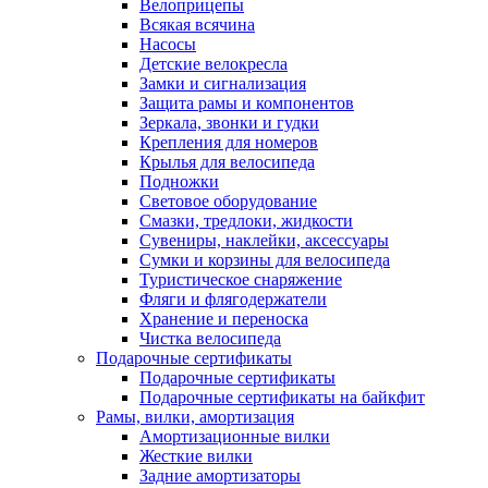
Велоприцепы
Всякая всячина
Насосы
Детские велокресла
Замки и сигнализация
Защита рамы и компонентов
Зеркала, звонки и гудки
Крепления для номеров
Крылья для велосипеда
Подножки
Световое оборудование
Смазки, тредлоки, жидкости
Сувениры, наклейки, аксессуары
Сумки и корзины для велосипеда
Туристическое снаряжение
Фляги и флягодержатели
Хранение и переноска
Чистка велосипеда
Подарочные сертификаты
Подарочные сертификаты
Подарочные сертификаты на байкфит
Рамы, вилки, амортизация
Амортизационные вилки
Жесткие вилки
Задние амортизаторы