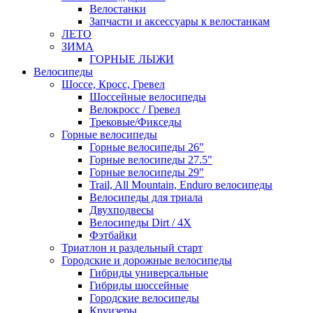
Велостанки
Запчасти и аксессуары к велостанкам
ЛЕТО
ЗИМА
ГОРНЫЕ ЛЫЖИ
Велосипеды
Шоссе, Кросс, Гревел
Шоссейные велосипеды
Велокросс / Гревел
Трековые/Фикседы
Горные велосипеды
Горные велосипеды 26"
Горные велосипеды 27.5"
Горные велосипеды 29"
Trail, All Mountain, Enduro велосипеды
Велосипеды для триала
Двухподвесы
Велосипеды Dirt / 4X
Фэтбайки
Триатлон и раздельный старт
Городские и дорожные велосипеды
Гибриды универсальные
Гибриды шоссейные
Городские велосипеды
Круизеры