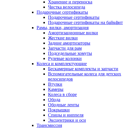
Хранение и переноска
Чистка велосипеда
Подарочные сертификаты
Подарочные сертификаты
Подарочные сертификаты на байкфит
Рамы, вилки, амортизация
Амортизационные вилки
Жесткие вилки
Задние амортизаторы
Запчасти для рам
Подседельные хомуты
Рулевые колонки
Колеса и комплектующие
Бескамерные комплекты и запчасти
Вспомогательные колеса для детских
велосипедов
Втулки
Камеры
Колеса в сборе
Обода
Ободные ленты
Покрышки
Спицы и ниппеля
Эксцентрики и оси
Трансмиссия