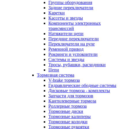
Группы оборудования
Задние переключатели
Каретки
Кассеты и звезды
Компоненты электронных
трансмиссий
Натяжители цепи
Передние переключатели
Переключатели на руле
Ременной привод
Рокринги и успокоители
Системы и звезды
Тросы, рубашки, расходники
Цепи
Тормозная система
V-brake тормоза
Гидравлические ободные системы
Дисковые тормоза - комплекты
Запчасти для тормозов
Кантилеверные тормоза
Роллерные тормоза
Тормозные диски
Тормозные калиперы
Тормозные колодки
Тормозные рукоятки