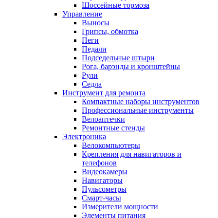
Шоссейные тормоза
Управление
Выносы
Грипсы, обмотка
Пеги
Педали
Подседельные штыри
Рога, барэнды и кронштейны
Рули
Седла
Инструмент для ремонта
Компактные наборы инструментов
Профессиональные инструменты
Велоаптечки
Ремонтные стенды
Электроника
Велокомпьютеры
Крепления для навигаторов и
телефонов
Видеокамеры
Навигаторы
Пульсометры
Смарт-часы
Измерители мощности
Элементы питания