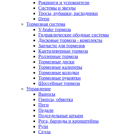
Рокринги и успокоители
Системы и звезды
Тросы, рубашки, расходники
Цепи
Тормозная система
V-brake тормоза
Гидравлические ободные системы
Дисковые тормоза - комплекты
Запчасти для тормозов
Кантилеверные тормоза
Роллерные тормоза
Тормозные диски
Тормозные калиперы
Тормозные колодки
Тормозные рукоятки
Шоссейные тормоза
Управление
Выносы
Грипсы, обмотка
Пеги
Педали
Подседельные штыри
Рога, барэнды и кронштейны
Рули
Седла