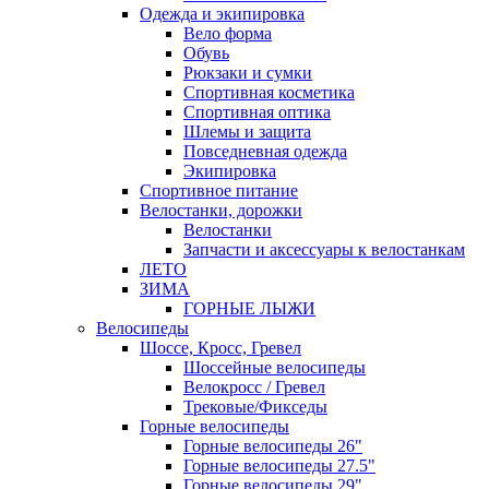
Одежда и экипировка
Вело форма
Обувь
Рюкзаки и сумки
Спортивная косметика
Спортивная оптика
Шлемы и защита
Повседневная одежда
Экипировка
Спортивное питание
Велостанки, дорожки
Велостанки
Запчасти и аксессуары к велостанкам
ЛЕТО
ЗИМА
ГОРНЫЕ ЛЫЖИ
Велосипеды
Шоссе, Кросс, Гревел
Шоссейные велосипеды
Велокросс / Гревел
Трековые/Фикседы
Горные велосипеды
Горные велосипеды 26"
Горные велосипеды 27.5"
Горные велосипеды 29"