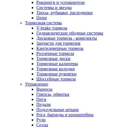
Рокринги и успокоители
Системы и звезды
Тросы, рубашки, расходники
Цепи
Тормозная система
V-brake тормоза
Гидравлические ободные системы
Дисковые тормоза - комплекты
Запчасти для тормозов
Кантилеверные тормоза
Роллерные тормоза
Тормозные диски
Тормозные калиперы
Тормозные колодки
Тормозные рукоятки
Шоссейные тормоза
Управление
Выносы
Грипсы, обмотка
Пеги
Педали
Подседельные штыри
Рога, барэнды и кронштейны
Рули
Седла