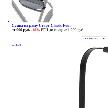
Сумка на раму Старт Classic Four
от 990 руб.
-18%
РРЦ до скидки: 1 200 руб.
- варианты -
В наличии
Старт