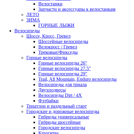
Велостанки
Запчасти и аксессуары к велостанкам
ЛЕТО
ЗИМА
ГОРНЫЕ ЛЫЖИ
Велосипеды
Шоссе, Кросс, Гревел
Шоссейные велосипеды
Велокросс / Гревел
Трековые/Фикседы
Горные велосипеды
Горные велосипеды 26"
Горные велосипеды 27.5"
Горные велосипеды 29"
Trail, All Mountain, Enduro велосипеды
Велосипеды для триала
Двухподвесы
Велосипеды Dirt / 4X
Фэтбайки
Триатлон и раздельный старт
Городские и дорожные велосипеды
Гибриды универсальные
Гибриды шоссейные
Городские велосипеды
Круизеры