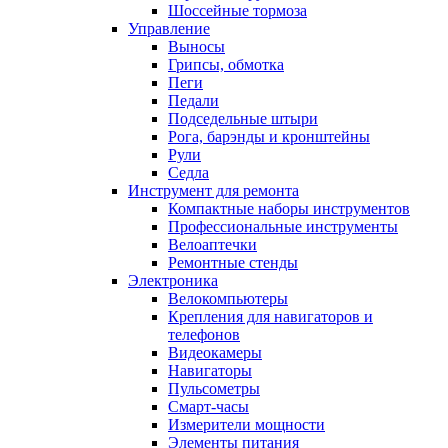
Шоссейные тормоза
Управление
Выносы
Грипсы, обмотка
Пеги
Педали
Подседельные штыри
Рога, барэнды и кронштейны
Рули
Седла
Инструмент для ремонта
Компактные наборы инструментов
Профессиональные инструменты
Велоаптечки
Ремонтные стенды
Электроника
Велокомпьютеры
Крепления для навигаторов и
телефонов
Видеокамеры
Навигаторы
Пульсометры
Смарт-часы
Измерители мощности
Элементы питания