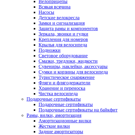
Велоприцепы
Всякая всячина
Насосы
Детские велокресла
Замки и сигнализация
Защита рамы и компонентов
Зеркала, звонки и гудки
Крепления для номеров
Крылья для велосипеда
Подножки
Световое оборудование
Смазки, тредлоки, жидкости
Сувениры, наклейки, аксессуары
Сумки и корзины для велосипеда
Туристическое снаряжение
Фляги и флягодержатели
Хранение и переноска
Чистка велосипеда
Подарочные сертификаты
Подарочные сертификаты
Подарочные сертификаты на байкфит
Рамы, вилки, амортизация
Амортизационные вилки
Жесткие вилки
Задние амортизаторы