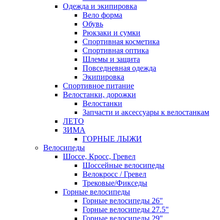
Одежда и экипировка
Вело форма
Обувь
Рюкзаки и сумки
Спортивная косметика
Спортивная оптика
Шлемы и защита
Повседневная одежда
Экипировка
Спортивное питание
Велостанки, дорожки
Велостанки
Запчасти и аксессуары к велостанкам
ЛЕТО
ЗИМА
ГОРНЫЕ ЛЫЖИ
Велосипеды
Шоссе, Кросс, Гревел
Шоссейные велосипеды
Велокросс / Гревел
Трековые/Фикседы
Горные велосипеды
Горные велосипеды 26"
Горные велосипеды 27.5"
Горные велосипеды 29"