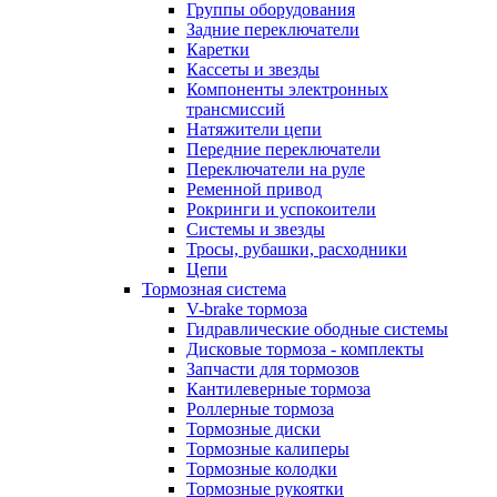
Группы оборудования
Задние переключатели
Каретки
Кассеты и звезды
Компоненты электронных
трансмиссий
Натяжители цепи
Передние переключатели
Переключатели на руле
Ременной привод
Рокринги и успокоители
Системы и звезды
Тросы, рубашки, расходники
Цепи
Тормозная система
V-brake тормоза
Гидравлические ободные системы
Дисковые тормоза - комплекты
Запчасти для тормозов
Кантилеверные тормоза
Роллерные тормоза
Тормозные диски
Тормозные калиперы
Тормозные колодки
Тормозные рукоятки