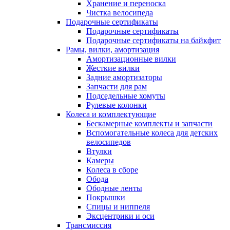
Хранение и переноска
Чистка велосипеда
Подарочные сертификаты
Подарочные сертификаты
Подарочные сертификаты на байкфит
Рамы, вилки, амортизация
Амортизационные вилки
Жесткие вилки
Задние амортизаторы
Запчасти для рам
Подседельные хомуты
Рулевые колонки
Колеса и комплектующие
Бескамерные комплекты и запчасти
Вспомогательные колеса для детских
велосипедов
Втулки
Камеры
Колеса в сборе
Обода
Ободные ленты
Покрышки
Спицы и ниппеля
Эксцентрики и оси
Трансмиссия