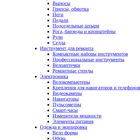
Выносы
Грипсы, обмотка
Пеги
Педали
Подседельные штыри
Рога, барэнды и кронштейны
Рули
Седла
Инструмент для ремонта
Компактные наборы инструментов
Профессиональные инструменты
Велоаптечки
Ремонтные стенды
Электроника
Велокомпьютеры
Крепления для навигаторов и телефоно
Видеокамеры
Навигаторы
Пульсометры
Смарт-часы
Измерители мощности
Элементы питания
Одежда и экипировка
Вело форма
Обувь