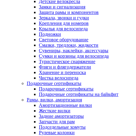
Детские велокресла
Замки и сигнализация
Защита рамы и компонентов
Зеркала, звонки и гудки
Крепления для номеров
Крылья для велосипеда
Подножки
Световое оборудование
Смазки, тредлоки, жидкости
Сувениры, наклейки, аксессуары
Сумки и корзины для велосипеда
Туристическое снаряжение
Фляги и флягодержатели
Хранение и переноска
Чистка велосипеда
Подарочные сертификаты
Подарочные сертификаты
Подарочные сертификаты на байкфит
Рамы, вилки, амортизация
Амортизационные вилки
Жесткие вилки
Задние амортизаторы
Запчасти для рам
Подседельные хомуты
Рулевые колонки