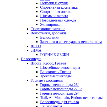
Рюкзаки и сумки
Спортивная косметика
Спортивная оптика
Шлемы и защита
Повседневная одежда
Экипировка
Спортивное питание
Велостанки, дорожки
Велостанки
Запчасти и аксессуары к велостанкам
ЛЕТО
ЗИМА
ГОРНЫЕ ЛЫЖИ
Велосипеды
Шоссе, Кросс, Гревел
Шоссейные велосипеды
Велокросс / Гревел
Трековые/Фикседы
Горные велосипеды
Горные велосипеды 26"
Горные велосипеды 27.5"
Горные велосипеды 29"
Trail, All Mountain, Enduro велосипеды
Велосипеды для триала
Двухподвесы