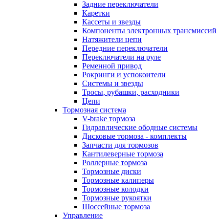
Задние переключатели
Каретки
Кассеты и звезды
Компоненты электронных трансмиссий
Натяжители цепи
Передние переключатели
Переключатели на руле
Ременной привод
Рокринги и успокоители
Системы и звезды
Тросы, рубашки, расходники
Цепи
Тормозная система
V-brake тормоза
Гидравлические ободные системы
Дисковые тормоза - комплекты
Запчасти для тормозов
Кантилеверные тормоза
Роллерные тормоза
Тормозные диски
Тормозные калиперы
Тормозные колодки
Тормозные рукоятки
Шоссейные тормоза
Управление