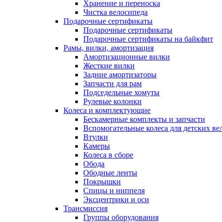
Хранение и переноска
Чистка велосипеда
Подарочные сертификаты
Подарочные сертификаты
Подарочные сертификаты на байкфит
Рамы, вилки, амортизация
Амортизационные вилки
Жесткие вилки
Задние амортизаторы
Запчасти для рам
Подседельные хомуты
Рулевые колонки
Колеса и комплектующие
Бескамерные комплекты и запчасти
Вспомогательные колеса для детских ве
Втулки
Камеры
Колеса в сборе
Обода
Ободные ленты
Покрышки
Спицы и ниппеля
Эксцентрики и оси
Трансмиссия
Группы оборудования