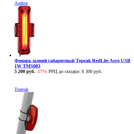
Author
Фонарь задний габаритный Topeak RedLite Aero USB
1W TMS083
5 200 руб.
-17%
РРЦ до скидки: 6 300 руб.
В наличии
Topeak