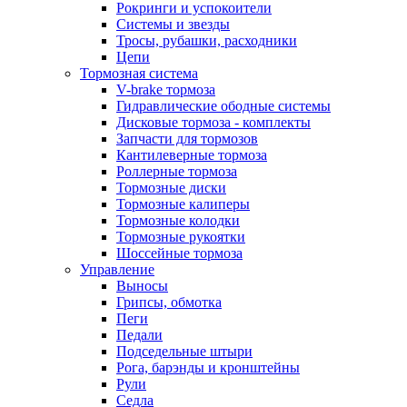
Рокринги и успокоители
Системы и звезды
Тросы, рубашки, расходники
Цепи
Тормозная система
V-brake тормоза
Гидравлические ободные системы
Дисковые тормоза - комплекты
Запчасти для тормозов
Кантилеверные тормоза
Роллерные тормоза
Тормозные диски
Тормозные калиперы
Тормозные колодки
Тормозные рукоятки
Шоссейные тормоза
Управление
Выносы
Грипсы, обмотка
Пеги
Педали
Подседельные штыри
Рога, барэнды и кронштейны
Рули
Седла