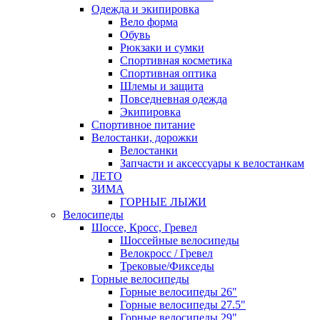
Одежда и экипировка
Вело форма
Обувь
Рюкзаки и сумки
Спортивная косметика
Спортивная оптика
Шлемы и защита
Повседневная одежда
Экипировка
Спортивное питание
Велостанки, дорожки
Велостанки
Запчасти и аксессуары к велостанкам
ЛЕТО
ЗИМА
ГОРНЫЕ ЛЫЖИ
Велосипеды
Шоссе, Кросс, Гревел
Шоссейные велосипеды
Велокросс / Гревел
Трековые/Фикседы
Горные велосипеды
Горные велосипеды 26"
Горные велосипеды 27.5"
Горные велосипеды 29"