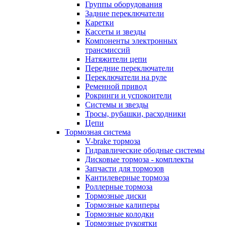
Группы оборудования
Задние переключатели
Каретки
Кассеты и звезды
Компоненты электронных
трансмиссий
Натяжители цепи
Передние переключатели
Переключатели на руле
Ременной привод
Рокринги и успокоители
Системы и звезды
Тросы, рубашки, расходники
Цепи
Тормозная система
V-brake тормоза
Гидравлические ободные системы
Дисковые тормоза - комплекты
Запчасти для тормозов
Кантилеверные тормоза
Роллерные тормоза
Тормозные диски
Тормозные калиперы
Тормозные колодки
Тормозные рукоятки