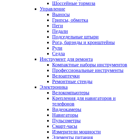
Шоссейные тормоза
Управление
Выносы
Грипсы, обмотка
Пеги
Педали
Подседельные штыри
Рога, барэнды и кронштейны
Рули
Седла
Инструмент для ремонта
Компактные наборы инструментов
Профессиональные инструменты
Велоаптечки
Ремонтные стенды
Электроника
Велокомпьютеры
Крепления для навигаторов и
телефонов
Видеокамеры
Навигаторы
Пульсометры
Смарт-часы
Измерители мощности
Элементы питания