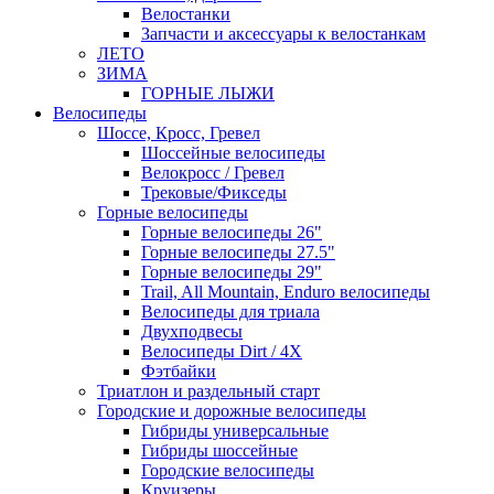
Велостанки
Запчасти и аксессуары к велостанкам
ЛЕТО
ЗИМА
ГОРНЫЕ ЛЫЖИ
Велосипеды
Шоссе, Кросс, Гревел
Шоссейные велосипеды
Велокросс / Гревел
Трековые/Фикседы
Горные велосипеды
Горные велосипеды 26"
Горные велосипеды 27.5"
Горные велосипеды 29"
Trail, All Mountain, Enduro велосипеды
Велосипеды для триала
Двухподвесы
Велосипеды Dirt / 4X
Фэтбайки
Триатлон и раздельный старт
Городские и дорожные велосипеды
Гибриды универсальные
Гибриды шоссейные
Городские велосипеды
Круизеры