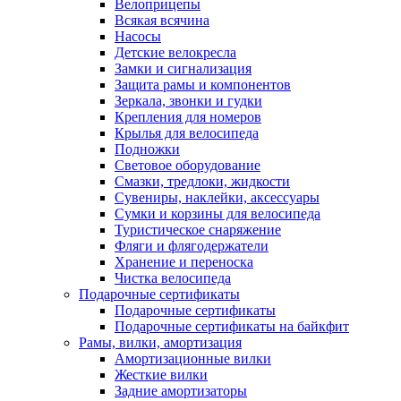
Велоприцепы
Всякая всячина
Насосы
Детские велокресла
Замки и сигнализация
Защита рамы и компонентов
Зеркала, звонки и гудки
Крепления для номеров
Крылья для велосипеда
Подножки
Световое оборудование
Смазки, тредлоки, жидкости
Сувениры, наклейки, аксессуары
Сумки и корзины для велосипеда
Туристическое снаряжение
Фляги и флягодержатели
Хранение и переноска
Чистка велосипеда
Подарочные сертификаты
Подарочные сертификаты
Подарочные сертификаты на байкфит
Рамы, вилки, амортизация
Амортизационные вилки
Жесткие вилки
Задние амортизаторы