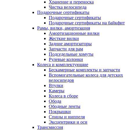
Хранение и переноска
Чистка велосипеда
Подарочные сертификаты
Подарочные сертификаты
Подарочные сертификаты на байкфит
Рамы, вилки, амортизация
Амортизационные вилки
Жесткие вилки
Задние амортизаторы
Запчасти для рам
Подседельные хомуты
Рулевые колонки
Колеса и комплектующие
Бескамерные комплекты и запчасти
Вспомогательные колеса для детских
велосипедов
Втулки
Камеры
Колеса в сборе
Обода
Ободные ленты
Покрышки
Спицы и ниппеля
Эксцентрики и оси
Трансмиссия