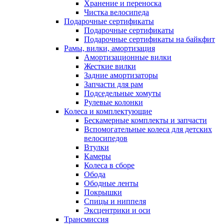
Хранение и переноска
Чистка велосипеда
Подарочные сертификаты
Подарочные сертификаты
Подарочные сертификаты на байкфит
Рамы, вилки, амортизация
Амортизационные вилки
Жесткие вилки
Задние амортизаторы
Запчасти для рам
Подседельные хомуты
Рулевые колонки
Колеса и комплектующие
Бескамерные комплекты и запчасти
Вспомогательные колеса для детских
велосипедов
Втулки
Камеры
Колеса в сборе
Обода
Ободные ленты
Покрышки
Спицы и ниппеля
Эксцентрики и оси
Трансмиссия