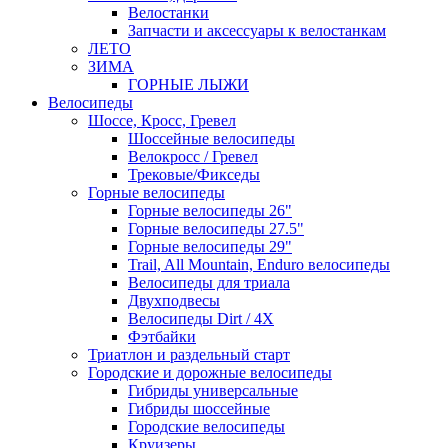
Велостанки
Запчасти и аксессуары к велостанкам
ЛЕТО
ЗИМА
ГОРНЫЕ ЛЫЖИ
Велосипеды
Шоссе, Кросс, Гревел
Шоссейные велосипеды
Велокросс / Гревел
Трековые/Фикседы
Горные велосипеды
Горные велосипеды 26"
Горные велосипеды 27.5"
Горные велосипеды 29"
Trail, All Mountain, Enduro велосипеды
Велосипеды для триала
Двухподвесы
Велосипеды Dirt / 4X
Фэтбайки
Триатлон и раздельный старт
Городские и дорожные велосипеды
Гибриды универсальные
Гибриды шоссейные
Городские велосипеды
Круизеры