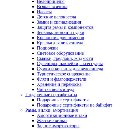
Велоприцепы
Всякая всячина
Насосы
Детские велокресла
Замки и сигнализация
Защита рамы и компонентов
Зеркала, звонки и гудки
Крепления для номеров
Крылья для велосипеда
Подножки
Световое оборудование
Смазки, тредлоки, жидкости
Сувениры, наклейки, аксессуары
Сумки и корзины для велосипеда
Туристическое снаряжение
Фляги и флягодержатели
Хранение и переноска
Чистка велосипеда
Подарочные сертификаты
Подарочные сертификаты
Подарочные сертификаты на байкфит
Рамы, вилки, амортизация
Амортизационные вилки
Жесткие вилки
Задние амортизаторы