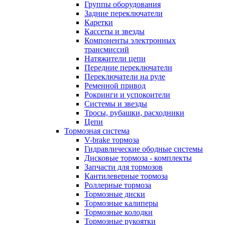
Группы оборудования
Задние переключатели
Каретки
Кассеты и звезды
Компоненты электронных
трансмиссий
Натяжители цепи
Передние переключатели
Переключатели на руле
Ременной привод
Рокринги и успокоители
Системы и звезды
Тросы, рубашки, расходники
Цепи
Тормозная система
V-brake тормоза
Гидравлические ободные системы
Дисковые тормоза - комплекты
Запчасти для тормозов
Кантилеверные тормоза
Роллерные тормоза
Тормозные диски
Тормозные калиперы
Тормозные колодки
Тормозные рукоятки