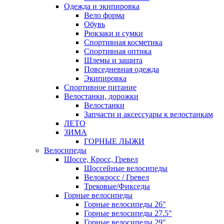
Одежда и экипировка
Вело форма
Обувь
Рюкзаки и сумки
Спортивная косметика
Спортивная оптика
Шлемы и защита
Повседневная одежда
Экипировка
Спортивное питание
Велостанки, дорожки
Велостанки
Запчасти и аксессуары к велостанкам
ЛЕТО
ЗИМА
ГОРНЫЕ ЛЫЖИ
Велосипеды
Шоссе, Кросс, Гревел
Шоссейные велосипеды
Велокросс / Гревел
Трековые/Фикседы
Горные велосипеды
Горные велосипеды 26"
Горные велосипеды 27.5"
Горные велосипеды 29"