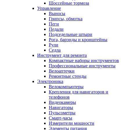
Шоссейные тормоза
Управление
Выносы
Грипсы, обмотка
Пеги
Педали
Подседельные штыри
Рога, барэнды и кронштейны
Рули
Седла
Инструмент для ремонта
Компактные наборы инструментов
Профессиональные инструменты
Велоаптечки
Ремонтные стенды
Электроника
Велокомпьютеры
Крепления для навигаторов и
телефонов
Видеокамеры
Навигаторы
Пульсометры
Смарт-часы
Измерители мощности
Элементы питания