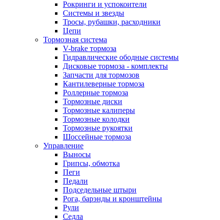
Рокринги и успокоители
Системы и звезды
Тросы, рубашки, расходники
Цепи
Тормозная система
V-brake тормоза
Гидравлические ободные системы
Дисковые тормоза - комплекты
Запчасти для тормозов
Кантилеверные тормоза
Роллерные тормоза
Тормозные диски
Тормозные калиперы
Тормозные колодки
Тормозные рукоятки
Шоссейные тормоза
Управление
Выносы
Грипсы, обмотка
Пеги
Педали
Подседельные штыри
Рога, барэнды и кронштейны
Рули
Седла