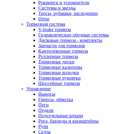
Рокринги и успокоители
Системы и звезды
Тросы, рубашки, расходники
Цепи
Тормозная система
V-brake тормоза
Гидравлические ободные системы
Дисковые тормоза - комплекты
Запчасти для тормозов
Кантилеверные тормоза
Роллерные тормоза
Тормозные диски
Тормозные калиперы
Тормозные колодки
Тормозные рукоятки
Шоссейные тормоза
Управление
Выносы
Грипсы, обмотка
Пеги
Педали
Подседельные штыри
Рога, барэнды и кронштейны
Рули
Седла