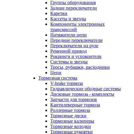
Группы оборудования
Задние переключатели
Каретки
Кассеты и звезды
Компоненты электронных
трансмиссий
Натяжители цепи
Передние переключатели
Переключатели на руле
Ременной привод
Рокринги и успокоители
Системы и звезды
Тросы, рубашки, расходники
Цепи
Тормозная система
V-brake тормоза
Гидравлические ободные системы
Дисковые тормоза - комплекты
Запчасти для тормозов
Кантилеверные тормоза
Роллерные тормоза
Тормозные диски
Тормозные калиперы
Тормозные колодки
Тормозные рукоятки