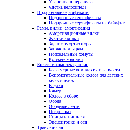
Хранение и переноска
Чистка велосипеда
Подарочные сертификаты
Подарочные сертификаты
Подарочные сертификаты на байкфит
Рамы, вилки, амортизация
Амортизационные вилки
Жесткие вилки
Задние амортизаторы
Запчасти для рам
Подседельные хомуты
Рулевые колонки
Колеса и комплектующие
Бескамерные комплекты и запчасти
Вспомогательные колеса для детских
велосипедов
Втулки
Камеры
Колеса в сборе
Обода
Ободные ленты
Покрышки
Спицы и ниппеля
Эксцентрики и оси
Трансмиссия