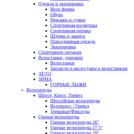
Одежда и экипировка
Вело форма
Обувь
Рюкзаки и сумки
Спортивная косметика
Спортивная оптика
Шлемы и защита
Повседневная одежда
Экипировка
Спортивное питание
Велостанки, дорожки
Велостанки
Запчасти и аксессуары к велостанкам
ЛЕТО
ЗИМА
ГОРНЫЕ ЛЫЖИ
Велосипеды
Шоссе, Кросс, Гревел
Шоссейные велосипеды
Велокросс / Гревел
Трековые/Фикседы
Горные велосипеды
Горные велосипеды 26"
Горные велосипеды 27.5"
Горные велосипеды 29"