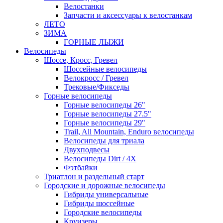
Велостанки
Запчасти и аксессуары к велостанкам
ЛЕТО
ЗИМА
ГОРНЫЕ ЛЫЖИ
Велосипеды
Шоссе, Кросс, Гревел
Шоссейные велосипеды
Велокросс / Гревел
Трековые/Фикседы
Горные велосипеды
Горные велосипеды 26"
Горные велосипеды 27.5"
Горные велосипеды 29"
Trail, All Mountain, Enduro велосипеды
Велосипеды для триала
Двухподвесы
Велосипеды Dirt / 4X
Фэтбайки
Триатлон и раздельный старт
Городские и дорожные велосипеды
Гибриды универсальные
Гибриды шоссейные
Городские велосипеды
Круизеры