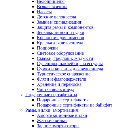
Велоприцепы
Всякая всячина
Насосы
Детские велокресла
Замки и сигнализация
Защита рамы и компонентов
Зеркала, звонки и гудки
Крепления для номеров
Крылья для велосипеда
Подножки
Световое оборудование
Смазки, тредлоки, жидкости
Сувениры, наклейки, аксессуары
Сумки и корзины для велосипеда
Туристическое снаряжение
Фляги и флягодержатели
Хранение и переноска
Чистка велосипеда
Подарочные сертификаты
Подарочные сертификаты
Подарочные сертификаты на байкфит
Рамы, вилки, амортизация
Амортизационные вилки
Жесткие вилки
Задние амортизаторы