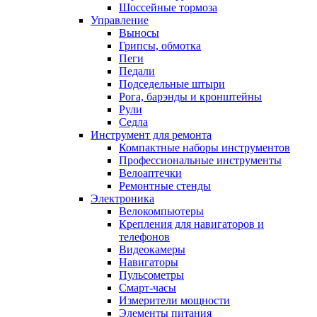
Шоссейные тормоза
Управление
Выносы
Грипсы, обмотка
Пеги
Педали
Подседельные штыри
Рога, барэнды и кронштейны
Рули
Седла
Инструмент для ремонта
Компактные наборы инструментов
Профессиональные инструменты
Велоаптечки
Ремонтные стенды
Электроника
Велокомпьютеры
Крепления для навигаторов и
телефонов
Видеокамеры
Навигаторы
Пульсометры
Смарт-часы
Измерители мощности
Элементы питания