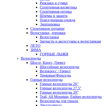
Рюкзаки и сумки
Спортивная косметика
Спортивная оптика
Шлемы и защита
Повседневная одежда
Экипировка
Спортивное питание
Велостанки, дорожки
Велостанки
Запчасти и аксессуары к велостанкам
ЛЕТО
ЗИМА
ГОРНЫЕ ЛЫЖИ
Велосипеды
Шоссе, Кросс, Гревел
Шоссейные велосипеды
Велокросс / Гревел
Трековые/Фикседы
Горные велосипеды
Горные велосипеды 26"
Горные велосипеды 27.5"
Горные велосипеды 29"
Trail, All Mountain, Enduro велосипеды
Велосипеды для триала
Двухподвесы