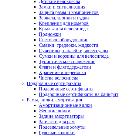
Детские велокресла
Замки и сигнализация
Защита рамы и компонентов
Зеркала, звонки и гудки
Крепления для номеров
Крылья для велосипеда
Подножки
Световое оборудование
Смазки, тредлоки, жидкости
Сувениры, наклейки, аксессуары
Сумки и корзины для велосипеда
Туристическое снаряжение
Фляги и флягодержатели
Хранение и переноска
Чистка велосипеда
Подарочные сертификаты
Подарочные сертификаты
Подарочные сертификаты на байкфит
Рамы, вилки, амортизация
Амортизационные вилки
Жесткие вилки
Задние амортизаторы
Запчасти для рам
Подседельные хомуты
Рулевые колонки