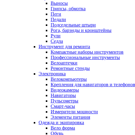
Выносы
Грипсы, обмотка
Пеги
Педали
Подседельные штыри
Рога, барэнды и кронштейны
Рули
Седла
Инструмент для ремонта
Компактные наборы инструментов
Профессиональные инструменты
Велоаптечки
Ремонтные стенды
Электроника
Велокомпьютеры
Крепления для навигаторов и телефоно
Видеокамеры
Навигаторы
Пульсометры
Смарт-часы
Измерители мощности
Элементы питания
Одежда и экипировка
Вело форма
Обувь