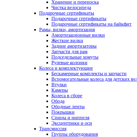
Хранение и переноска
Чистка велосипеда
Подарочные сертификаты
Подарочные сертификаты
Подарочные сертификаты на байкфит
Рамы, вилки, амортизация
Амортизационные вилки
Жесткие вилки
Задние амортизаторы
Запчасти для рам
Подседельные хомуты
Рулевые колонки
Колеса и комплектующие
Бескамерные комплекты и запчасти
Вспомогательные колеса для детских ве
Втулки
Камеры
Колеса в сборе
Обода
Ободные ленты
Покрышки
Спицы и ниппеля
Эксцентрики и оси
Трансмиссия
Группы оборудования