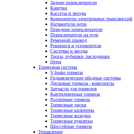
Задние переключатели
Каретки
Кассеты и звезды
Компоненты электронных трансмиссий
Натяжители цепи
Передние переключатели
Переключатели на руле
Ременной привод
Рокринги и успокоители
Системы и звезды
Тросы, рубашки, расходники
Цепи
Тормозная система
V-brake тормоза
Гидравлические ободные системы
Дисковые тормоза - комплекты
Запчасти для тормозов
Кантилеверные тормоза
Роллерные тормоза
Тормозные диски
Тормозные калиперы
Тормозные колодки
Тормозные рукоятки
Шоссейные тормоза
Управление