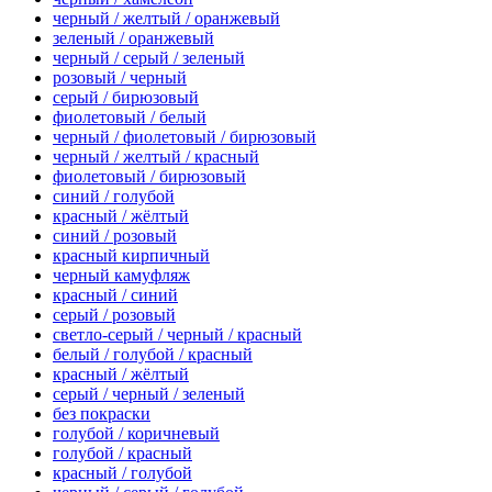
черный / желтый / оранжевый
зеленый / оранжевый
черный / серый / зеленый
розовый / черный
серый / бирюзовый
фиолетовый / белый
черный / фиолетовый / бирюзовый
черный / желтый / красный
фиолетовый / бирюзовый
синий / голубой
красный / жёлтый
синий / розовый
красный кирпичный
черный камуфляж
красный / синий
серый / розовый
светло-серый / черный / красный
белый / голубой / красный
красный / жёлтый
серый / черный / зеленый
без покраски
голубой / коричневый
голубой / красный
красный / голубой