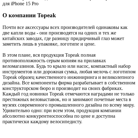
для iPhone 15 Pro
О компании Topeak
Почти все аксессуары всех производителей одинаковы как
две капли воды - они производятся на одних и тех же
китайских заводах, где разницу придирчивый глаз может
заметить лишь в упаковке, логотипе и цене.
В этом плане, вся продукция Topeak полная
противоположность серым копиям на прилавках
веломагазинов. Будь то крыло или насос, компактный набор
инструментов или дорожная сумка, любая мелочь с логотипом
Topeak образец качественного инжиниринга и великолепного
дизайна. Все компоненты фирма разрабатывает в собственном
конструкторском бюро и производит на своих фабриках.
Каждый год новинки Topeak отмечаются наградами не только
престижных веловыставок, но и занимают почетные места в
музеях современного промышленного дизайна по всему миру.
Удивительно одно: при всем этом, продукция компании
абсолютно конкурентноспособна по цене и доступна
практически каждому велосипедисту.