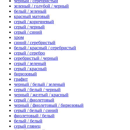
черный / серебристый
зеленый / голубой / черный
белый / зеленый
красный матовый
серый / коричневый
серый / черный
серый / синий
хром
синий / серебристый
белый / красный / серебристый
серый / серебро
серебристый / черный
серый / зеленый
серый / красный
бирюзовый
графит
черный / белый / зеленый
серый / белый / черный
черный / желтый / красный
серый / фиолетовый
черный / фиолетовый / бирюзовый
серый / белый / синий
фиолетовый / белый
белый / белый
серый глянец