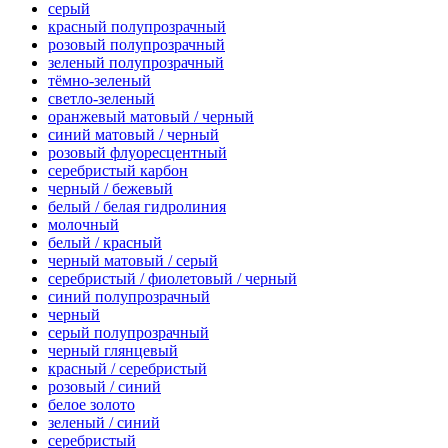
серый
красный полупрозрачный
розовый полупрозрачный
зеленый полупрозрачный
тёмно-зеленый
светло-зеленый
оранжевый матовый / черный
синий матовый / черный
розовый флуоресцентный
серебристый карбон
черный / бежевый
белый / белая гидролиния
молочный
белый / красный
черный матовый / серый
серебристый / фиолетовый / черный
синий полупрозрачный
черный
серый полупрозрачный
черный глянцевый
красный / серебристый
розовый / синий
белое золото
зеленый / синий
серебристый