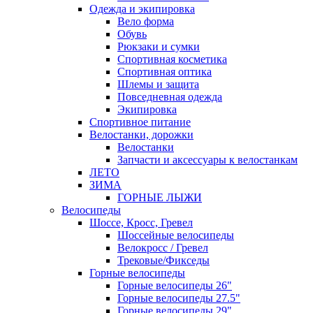
Одежда и экипировка
Вело форма
Обувь
Рюкзаки и сумки
Спортивная косметика
Спортивная оптика
Шлемы и защита
Повседневная одежда
Экипировка
Спортивное питание
Велостанки, дорожки
Велостанки
Запчасти и аксессуары к велостанкам
ЛЕТО
ЗИМА
ГОРНЫЕ ЛЫЖИ
Велосипеды
Шоссе, Кросс, Гревел
Шоссейные велосипеды
Велокросс / Гревел
Трековые/Фикседы
Горные велосипеды
Горные велосипеды 26"
Горные велосипеды 27.5"
Горные велосипеды 29"