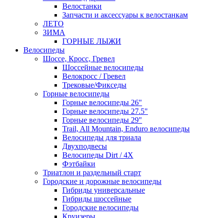
Велостанки
Запчасти и аксессуары к велостанкам
ЛЕТО
ЗИМА
ГОРНЫЕ ЛЫЖИ
Велосипеды
Шоссе, Кросс, Гревел
Шоссейные велосипеды
Велокросс / Гревел
Трековые/Фикседы
Горные велосипеды
Горные велосипеды 26"
Горные велосипеды 27.5"
Горные велосипеды 29"
Trail, All Mountain, Enduro велосипеды
Велосипеды для триала
Двухподвесы
Велосипеды Dirt / 4X
Фэтбайки
Триатлон и раздельный старт
Городские и дорожные велосипеды
Гибриды универсальные
Гибриды шоссейные
Городские велосипеды
Круизеры