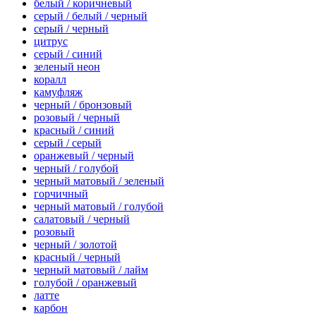
белый / коричневый
серый / белый / черный
серый / черный
цитрус
серый / синий
зеленый неон
коралл
камуфляж
черный / бронзовый
розовый / черный
красный / синий
серый / серый
оранжевый / черный
черный / голубой
черный матовый / зеленый
горчичный
черный матовый / голубой
салатовый / черный
розовый
черный / золотой
красный / черный
черный матовый / лайм
голубой / оранжевый
латте
карбон