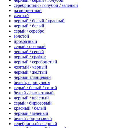
черный / серый / голубой
серебристый / голубой / зеленый
разноцветный
желтый
черный / белый / красный
черный / белый
серый / серебро
золотой
прозрачный
серый / розовый
черный / серый
черный / графит
черный / серебристый
желтый / черный
черный / желтый
черный глянцевый
белый, с рисунком
серый / белый / синий
белый / фиолетовый
черный / красный
серый / бирюзовый
красный / белый
черный / зеленый
белый / бирюзовый
серебристый / черный