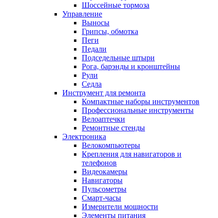
Шоссейные тормоза
Управление
Выносы
Грипсы, обмотка
Пеги
Педали
Подседельные штыри
Рога, барэнды и кронштейны
Рули
Седла
Инструмент для ремонта
Компактные наборы инструментов
Профессиональные инструменты
Велоаптечки
Ремонтные стенды
Электроника
Велокомпьютеры
Крепления для навигаторов и
телефонов
Видеокамеры
Навигаторы
Пульсометры
Смарт-часы
Измерители мощности
Элементы питания