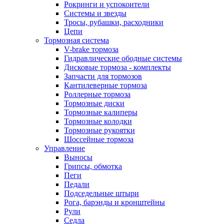
Рокринги и успокоители
Системы и звезды
Тросы, рубашки, расходники
Цепи
Тормозная система
V-brake тормоза
Гидравлические ободные системы
Дисковые тормоза - комплекты
Запчасти для тормозов
Кантилеверные тормоза
Роллерные тормоза
Тормозные диски
Тормозные калиперы
Тормозные колодки
Тормозные рукоятки
Шоссейные тормоза
Управление
Выносы
Грипсы, обмотка
Пеги
Педали
Подседельные штыри
Рога, барэнды и кронштейны
Рули
Седла