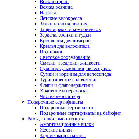
Велоприцепы
Всякая всячина
Насосы
Детские велокресла
Замки и сигнализация
Защита рамы и компонентов
Зеркала, звонки и гудки
Крепления для номеров
Крылья для велосипеда
Подножки
Световое оборудование
Смазки, тредлоки, жидкости
Сувениры, наклейки, аксессуары
Сумки и корзины для велосипеда
Туристическое снаряжение
Фляги и флягодержатели
Хранение и переноска
Чистка велосипеда
Подарочные сертификаты
Подарочные сертификаты
Подарочные сертификаты на байкфит
Рамы, вилки, амортизация
Амортизационные вилки
Жесткие вилки
Задние амортизаторы