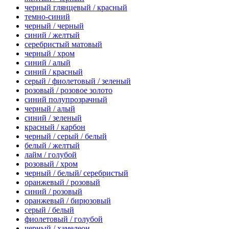
черный глянцевый / красный
темно-синий
черный / черный
синий / желтый
серебристый матовый
черный / хром
синий / алый
синий / красный
серый / фиолетовый / зеленый
розовый / розовое золото
синий полупрозрачный
черный / алый
синий / зеленый
красный / карбон
черный / серый / белый
белый / желтый
лайм / голубой
розовый / хром
черный / белый/ серебристый
оранжевый / розовый
синий / розовый
оранжевый / бирюзовый
серый / белый
фиолетовый / голубой
черный / хамелеон