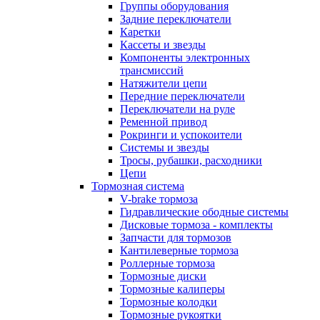
Группы оборудования
Задние переключатели
Каретки
Кассеты и звезды
Компоненты электронных
трансмиссий
Натяжители цепи
Передние переключатели
Переключатели на руле
Ременной привод
Рокринги и успокоители
Системы и звезды
Тросы, рубашки, расходники
Цепи
Тормозная система
V-brake тормоза
Гидравлические ободные системы
Дисковые тормоза - комплекты
Запчасти для тормозов
Кантилеверные тормоза
Роллерные тормоза
Тормозные диски
Тормозные калиперы
Тормозные колодки
Тормозные рукоятки