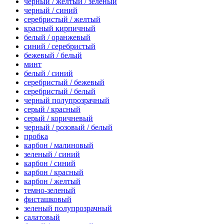
черный / желтый / зеленый
черный / синий
серебристый / желтый
красный кирпичный
белый / оранжевый
синий / серебристый
бежевый / белый
минт
белый / синий
серебристый / бежевый
серебристый / белый
черный полупрозрачный
серый / красный
серый / коричневый
черный / розовый / белый
пробка
карбон / малиновый
зеленый / синий
карбон / синий
карбон / красный
карбон / желтый
темно-зеленый
фисташковый
зеленый полупрозрачный
салатовый