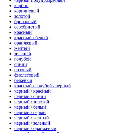
черный полупрозрачный
карбон
коричневый
золотой
бронзовый
серебристый
красный
красный / белый
оранжевый
желтый
зеленый
голубой
синий
розовый
фиолетовый
бежевый
красный / голубой / черный
черный / красный
черный / синий
черный / золотой
черный / белый
черный / серый
черный / желтый
черный / зеленый
черный / оранжевый