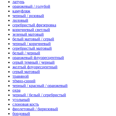
латунь
оранжевый / голубой
камуфляж
черный / розовый
лиловый
серебристый фрезеровка
коричневый светлый
зеленый матовый
белый матовый / серый
черный / коричневый
серебристый матовый
белый / черный
оранжевый флуоресцентный
серый темный / черный
желтый флуоресцентный
серый матовый
травяной
тёмно-синий
черный / красный / оранжевый
охра
черный / белый / серебристый
угольный
слоновая кость
фиолетовый / бирюзовый
бордовый