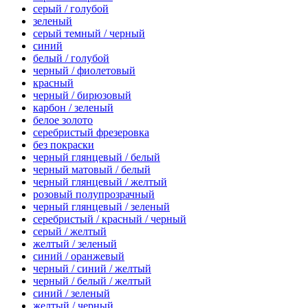
серый / голубой
зеленый
серый темный / черный
синий
белый / голубой
черный / фиолетовый
красный
черный / бирюзовый
карбон / зеленый
белое золото
серебристый фрезеровка
без покраски
черный глянцевый / белый
черный матовый / белый
черный глянцевый / желтый
розовый полупрозрачный
черный глянцевый / зеленый
серебристый / красный / черный
серый / желтый
желтый / зеленый
синий / оранжевый
черный / синий / желтый
черный / белый / желтый
синий / зеленый
желтый / черный