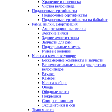
Хранение и переноска
Чистка велосипеда
Подарочные сертификаты
Подарочные сертификаты
Подарочные сертификаты на байкфит
Рамы, вилки, амортизация
Амортизационные вилки
Жесткие вилки
Задние амортизаторы
Запчасти для рам
Подседельные хомуты
Рулевые колонки
Колеса и комплектующие
Бескамерные комплекты и запчасти
Вспомогательные колеса для детских
велосипедов
Втулки
Камеры
Колеса в сборе
Обода
Ободные ленты
Покрышки
Спицы и ниппеля
Эксцентрики и оси
Трансмиссия