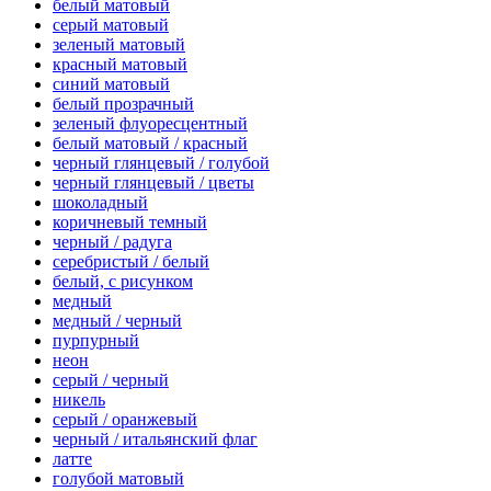
белый матовый
серый матовый
зеленый матовый
красный матовый
синий матовый
белый прозрачный
зеленый флуоресцентный
белый матовый / красный
черный глянцевый / голубой
черный глянцевый / цветы
шоколадный
коричневый темный
черный / радуга
серебристый / белый
белый, с рисунком
медный
медный / черный
пурпурный
неон
серый / черный
никель
серый / оранжевый
черный / итальянский флаг
латте
голубой матовый