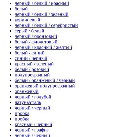
черный / белый / красный
белый
черный / белый / зеленый
коричневый
черный / белый / серебристый
серый / белый
черный / бронзовый
белый / фиолетовый
черный / красный / желтый
белый / синий
синий / черный
красный / зеленый
белый / розовый
полупрозрачный
белый / оранжевый / черный
оранжевый полупрозрачный
оранжевый
черный / голубой
латунь/сталь
черный / черный
пробка
пробка
красный / черный
черный / графит
черный / черный