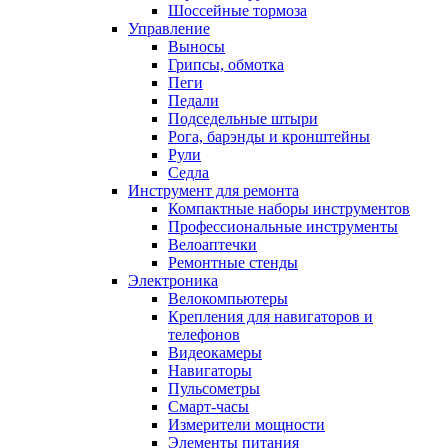
Шоссейные тормоза
Управление
Выносы
Грипсы, обмотка
Пеги
Педали
Подседельные штыри
Рога, барэнды и кронштейны
Рули
Седла
Инструмент для ремонта
Компактные наборы инструментов
Профессиональные инструменты
Велоаптечки
Ремонтные стенды
Электроника
Велокомпьютеры
Крепления для навигаторов и
телефонов
Видеокамеры
Навигаторы
Пульсометры
Смарт-часы
Измерители мощности
Элементы питания