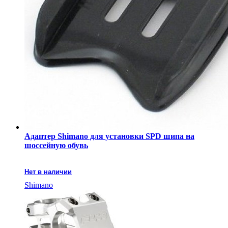
Адаптер Shimano для установки SPD шипа на
шоссейную обувь
Нет в наличии
Shimano