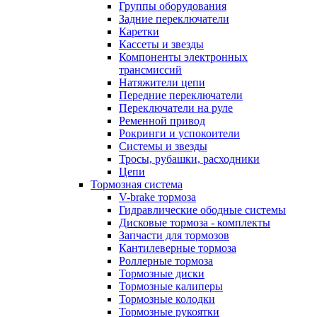
Группы оборудования
Задние переключатели
Каретки
Кассеты и звезды
Компоненты электронных
трансмиссий
Натяжители цепи
Передние переключатели
Переключатели на руле
Ременной привод
Рокринги и успокоители
Системы и звезды
Тросы, рубашки, расходники
Цепи
Тормозная система
V-brake тормоза
Гидравлические ободные системы
Дисковые тормоза - комплекты
Запчасти для тормозов
Кантилеверные тормоза
Роллерные тормоза
Тормозные диски
Тормозные калиперы
Тормозные колодки
Тормозные рукоятки