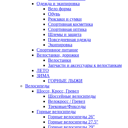
Одежда и экипировка
Вело форма
Обувь
Рюкзаки и сумки
Спортивная косметика
Спортивная оптика
Шлемы и защита
Повседневная одежда
Экипировка
Спортивное питание
Велостанки, дорожки
Велостанки
Запчасти и аксессуары к велостанкам
ЛЕТО
ЗИМА
ГОРНЫЕ ЛЫЖИ
Велосипеды
Шоссе, Кросс, Гревел
Шоссейные велосипеды
Велокросс / Гревел
Трековые/Фикседы
Горные велосипеды
Горные велосипеды 26"
Горные велосипеды 27.5"
Горные велосипеды 29"