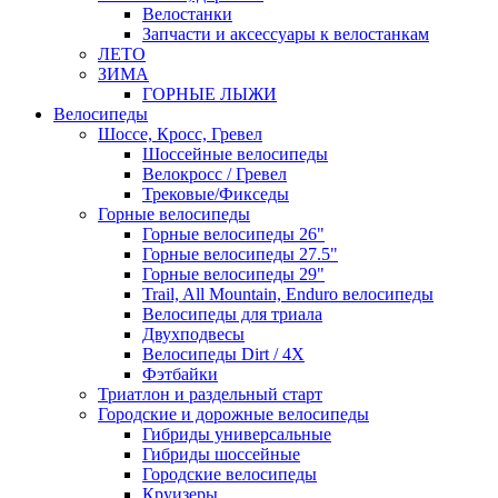
Велостанки
Запчасти и аксессуары к велостанкам
ЛЕТО
ЗИМА
ГОРНЫЕ ЛЫЖИ
Велосипеды
Шоссе, Кросс, Гревел
Шоссейные велосипеды
Велокросс / Гревел
Трековые/Фикседы
Горные велосипеды
Горные велосипеды 26"
Горные велосипеды 27.5"
Горные велосипеды 29"
Trail, All Mountain, Enduro велосипеды
Велосипеды для триала
Двухподвесы
Велосипеды Dirt / 4X
Фэтбайки
Триатлон и раздельный старт
Городские и дорожные велосипеды
Гибриды универсальные
Гибриды шоссейные
Городские велосипеды
Круизеры