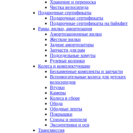
Хранение и переноска
Чистка велосипеда
Подарочные сертификаты
Подарочные сертификаты
Подарочные сертификаты на байкфит
Рамы, вилки, амортизация
Амортизационные вилки
Жесткие вилки
Задние амортизаторы
Запчасти для рам
Подседельные хомуты
Рулевые колонки
Колеса и комплектующие
Бескамерные комплекты и запчасти
Вспомогательные колеса для детских
велосипедов
Втулки
Камеры
Колеса в сборе
Обода
Ободные ленты
Покрышки
Спицы и ниппеля
Эксцентрики и оси
Трансмиссия