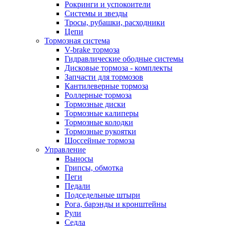
Рокринги и успокоители
Системы и звезды
Тросы, рубашки, расходники
Цепи
Тормозная система
V-brake тормоза
Гидравлические ободные системы
Дисковые тормоза - комплекты
Запчасти для тормозов
Кантилеверные тормоза
Роллерные тормоза
Тормозные диски
Тормозные калиперы
Тормозные колодки
Тормозные рукоятки
Шоссейные тормоза
Управление
Выносы
Грипсы, обмотка
Пеги
Педали
Подседельные штыри
Рога, барэнды и кронштейны
Рули
Седла