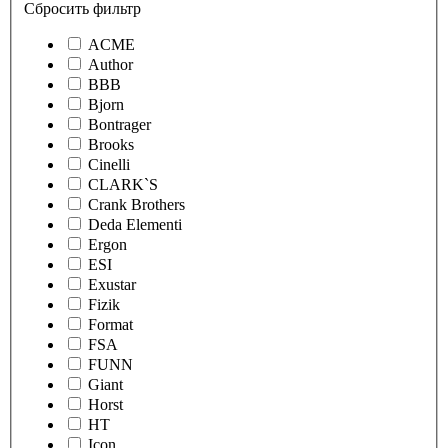
Сбросить фильтр
ACME
Author
BBB
Bjorn
Bontrager
Brooks
Cinelli
CLARK`S
Crank Brothers
Deda Elementi
Ergon
ESI
Exustar
Fizik
Format
FSA
FUNN
Giant
Horst
HT
Icon