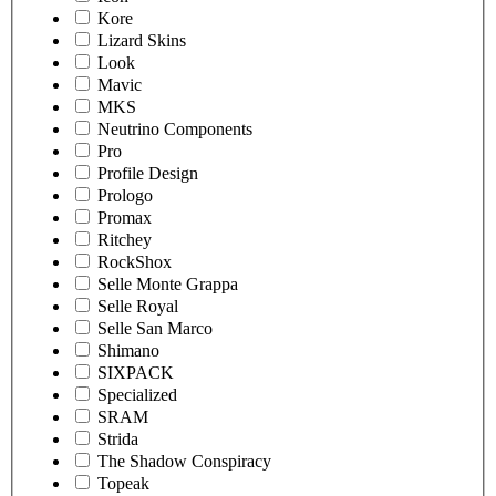
Kore
Lizard Skins
Look
Mavic
MKS
Neutrino Components
Pro
Profile Design
Prologo
Promax
Ritchey
RockShox
Selle Monte Grappa
Selle Royal
Selle San Marco
Shimano
SIXPACK
Specialized
SRAM
Strida
The Shadow Conspiracy
Topeak