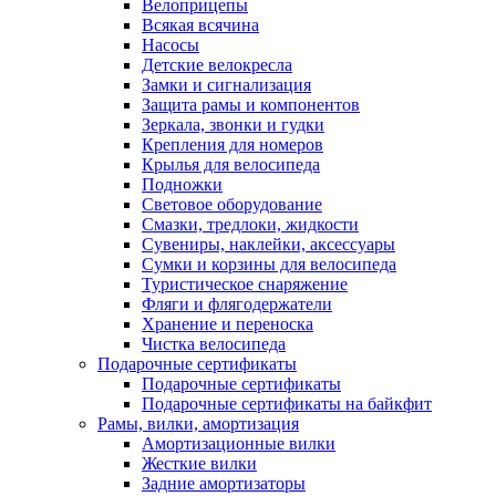
Велоприцепы
Всякая всячина
Насосы
Детские велокресла
Замки и сигнализация
Защита рамы и компонентов
Зеркала, звонки и гудки
Крепления для номеров
Крылья для велосипеда
Подножки
Световое оборудование
Смазки, тредлоки, жидкости
Сувениры, наклейки, аксессуары
Сумки и корзины для велосипеда
Туристическое снаряжение
Фляги и флягодержатели
Хранение и переноска
Чистка велосипеда
Подарочные сертификаты
Подарочные сертификаты
Подарочные сертификаты на байкфит
Рамы, вилки, амортизация
Амортизационные вилки
Жесткие вилки
Задние амортизаторы