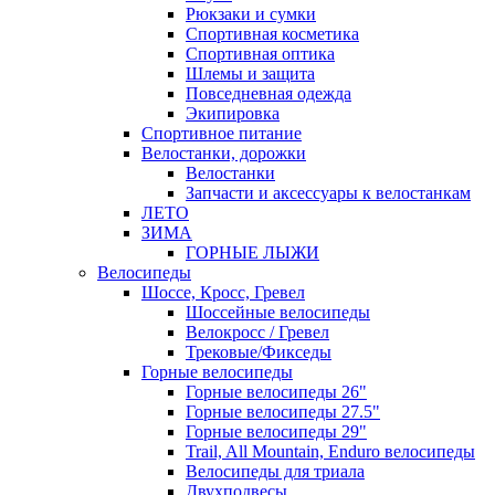
Рюкзаки и сумки
Спортивная косметика
Спортивная оптика
Шлемы и защита
Повседневная одежда
Экипировка
Спортивное питание
Велостанки, дорожки
Велостанки
Запчасти и аксессуары к велостанкам
ЛЕТО
ЗИМА
ГОРНЫЕ ЛЫЖИ
Велосипеды
Шоссе, Кросс, Гревел
Шоссейные велосипеды
Велокросс / Гревел
Трековые/Фикседы
Горные велосипеды
Горные велосипеды 26"
Горные велосипеды 27.5"
Горные велосипеды 29"
Trail, All Mountain, Enduro велосипеды
Велосипеды для триала
Двухподвесы