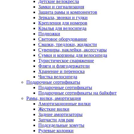
Детские велокресла
Замки и сигнализация
Защита рамы и компонентов
Зеркала, звонки и гудки
Крепления для номеров
Крылья для велосипеда
Подножки
Световое оборудование
Смазки, тредлоки, жидкости
Сувениры, наклейки, аксессуары
Сумки и корзины для велосипеда
Туристическое снаряжение
Фляги и флягодержатели
Хранение и переноска
Чистка велосипеда
Подарочные сертификаты
Подарочные сертификаты
Подарочные сертификаты на байкфит
Рамы, вилки, амортизация
Амортизационные вилки
Жесткие вилки
Задние амортизаторы
Запчасти для рам
Подседельные хомуты
Рулевые колонки