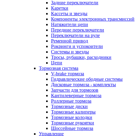
Задние переключатели
Каретки
Кассеты и звезды
Компоненты электронных трансмиссий
Натяжители цепи
Передние переключатели
Переключатели на руле
Ременной привод
Рокринги и успокоители
Системы и звезды
Тросы, рубашки, расходники
Цепи
Тормозная система
V-brake тормоза
Гидравлические ободные системы
Дисковые тормоза - комплекты
Запчасти для тормозов
Кантилеверные тормоза
Роллерные тормоза
Тормозные диски
Тормозные калиперы
Тормозные колодки
Тормозные рукоятки
Шоссейные тормоза
Управление