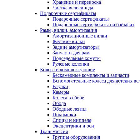
Хранение и переноска
Чистка велосипеда
Подарочные сертификаты
Подарочные сертификаты
Подарочные сертификаты на байкфит
Рамы, вилки, амортизация
Амортизационные вилки
Жесткие вилки
Задние амортизаторы
Запчасти для рам
Подседельные хомуты
Рулевые колонки
Колеса и комплектующие
Бескамерные комплекты и запчасти
Вспомогательные колеса для детских ве
Втулки
Камеры
Колеса в сборе
Обода
Ободные ленты
Покрышки
Спицы и ниппеля
Эксцентрики и оси
Трансмиссия
Группы оборудования