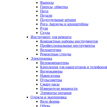
Выносы
Грипсы, обмотка
Пеги
Педали
Подседельные штыри
Рога, барэнды и кронштейны
Рули
Седла
Инструмент для ремонта
Компактные наборы инструментов
Профессиональные инструменты
Велоаптечки
Ремонтные стенды
Электроника
Велокомпьютеры
Крепления для навигаторов и телефоно
Видеокамеры
Навигаторы
Пульсометры
Смарт-часы
Измерители мощности
Элементы питания
Одежда и экипировка
Вело форма
Обувь