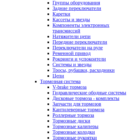
Группы оборудования
Задние переключатели
Каретки
Кассеты и звезды
Компоненты электронных
трансмиссий
Натяжители цепи
Передние переключатели
Переключатели на руле
Ременной привод
Рокринги и успокоители
Системы и звезды
Тросы, рубашки, расходники
Цепи
Тормозная система
V-brake тормоза
Гидравлические ободные системы
Дисковые тормоза - комплекты
Запчасти для тормозов
Кантилеверные тормоза
Роллерные тормоза
Тормозные диски
Тормозные калиперы
Тормозные колодки
Тормозные рукоятки