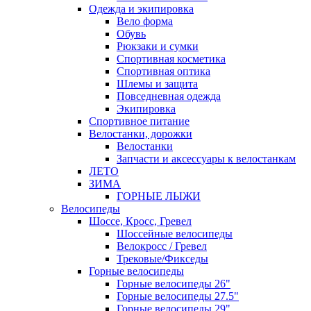
Одежда и экипировка
Вело форма
Обувь
Рюкзаки и сумки
Спортивная косметика
Спортивная оптика
Шлемы и защита
Повседневная одежда
Экипировка
Спортивное питание
Велостанки, дорожки
Велостанки
Запчасти и аксессуары к велостанкам
ЛЕТО
ЗИМА
ГОРНЫЕ ЛЫЖИ
Велосипеды
Шоссе, Кросс, Гревел
Шоссейные велосипеды
Велокросс / Гревел
Трековые/Фикседы
Горные велосипеды
Горные велосипеды 26"
Горные велосипеды 27.5"
Горные велосипеды 29"