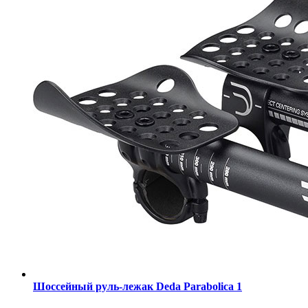
Шоссейный руль-лежак Deda Parabolica 1