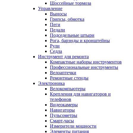
Шоссейные тормоза
Управление
Выносы
Грипсы, обмотка
Пеги
Педали
Подседельные штыри
Рога, барэнды и кронштейны
Рули
Седла
Инструмент для ремонта
Компактные наборы инструментов
Профессиональные инструменты
Велоаптечки
Ремонтные стенды
Электроника
Велокомпьютеры
Крепления для навигаторов и
телефонов
Видеокамеры
Навигаторы
Пульсометры
Смарт-часы
Измерители мощности
Элементы питания