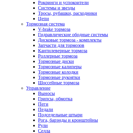
Рокринги и успокоители
Системы и звезды
Тросы, рубашки, расходники
Цепи
Тормозная система
V-brake тормоза
Гидравлические ободные системы
Дисковые тормоза - комплекты
Запчасти для тормозов
Кантилеверные тормоза
Роллерные тормоза
Тормозные диски
Тормозные калиперы
Тормозные колодки
Тормозные рукоятки
Шоссейные тормоза
Управление
Выносы
Грипсы, обмотка
Пеги
Педали
Подседельные штыри
Рога, барэнды и кронштейны
Рули
Седла