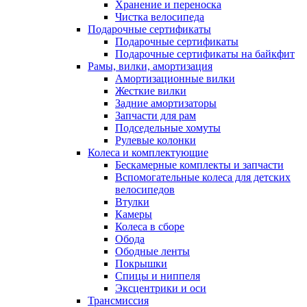
Хранение и переноска
Чистка велосипеда
Подарочные сертификаты
Подарочные сертификаты
Подарочные сертификаты на байкфит
Рамы, вилки, амортизация
Амортизационные вилки
Жесткие вилки
Задние амортизаторы
Запчасти для рам
Подседельные хомуты
Рулевые колонки
Колеса и комплектующие
Бескамерные комплекты и запчасти
Вспомогательные колеса для детских
велосипедов
Втулки
Камеры
Колеса в сборе
Обода
Ободные ленты
Покрышки
Спицы и ниппеля
Эксцентрики и оси
Трансмиссия