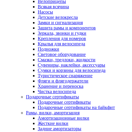
Велоприцепы
Всякая всячина
Насосы
Детские велокресла
Замки и сигнализация
Защита рамы и компонентов
Зеркала, звонки и гудки
Крепления для номеров
Крылья для велосипеда
Подножки
Световое оборудование
Смазки, тредлоки, жидкости
Сувениры, наклейки, аксессуары
Сумки и корзины для велосипеда
Туристическое снаряжение
Фляги и флягодержатели
Хранение и переноска
Чистка велосипеда
Подарочные сертификаты
Подарочные сертификаты
Подарочные сертификаты на байкфит
Рамы, вилки, амортизация
Амортизационные вилки
Жесткие вилки
Задние амортизаторы