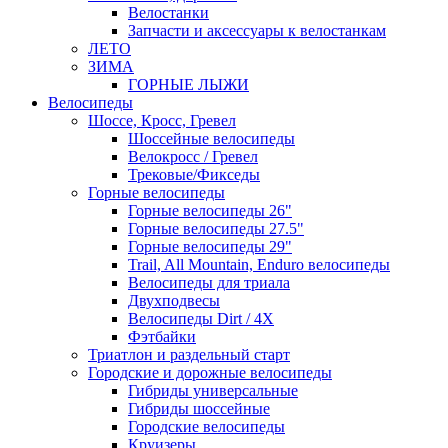
Велостанки
Запчасти и аксессуары к велостанкам
ЛЕТО
ЗИМА
ГОРНЫЕ ЛЫЖИ
Велосипеды
Шоссе, Кросс, Гревел
Шоссейные велосипеды
Велокросс / Гревел
Трековые/Фикседы
Горные велосипеды
Горные велосипеды 26"
Горные велосипеды 27.5"
Горные велосипеды 29"
Trail, All Mountain, Enduro велосипеды
Велосипеды для триала
Двухподвесы
Велосипеды Dirt / 4X
Фэтбайки
Триатлон и раздельный старт
Городские и дорожные велосипеды
Гибриды универсальные
Гибриды шоссейные
Городские велосипеды
Круизеры