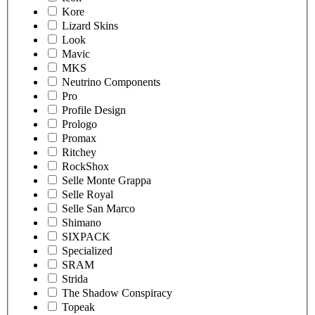
Kore
Lizard Skins
Look
Mavic
MKS
Neutrino Components
Pro
Profile Design
Prologo
Promax
Ritchey
RockShox
Selle Monte Grappa
Selle Royal
Selle San Marco
Shimano
SIXPACK
Specialized
SRAM
Strida
The Shadow Conspiracy
Topeak