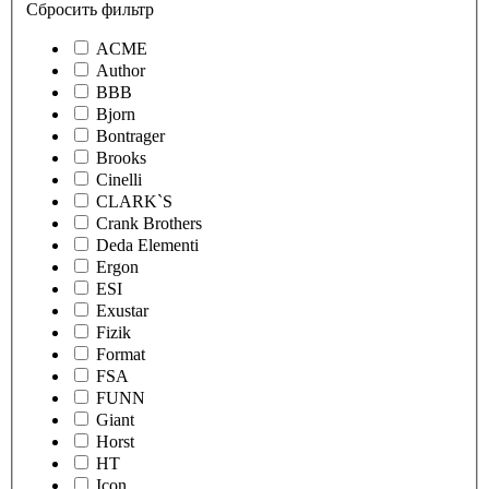
Сбросить фильтр
ACME
Author
BBB
Bjorn
Bontrager
Brooks
Cinelli
CLARK`S
Crank Brothers
Deda Elementi
Ergon
ESI
Exustar
Fizik
Format
FSA
FUNN
Giant
Horst
HT
Icon