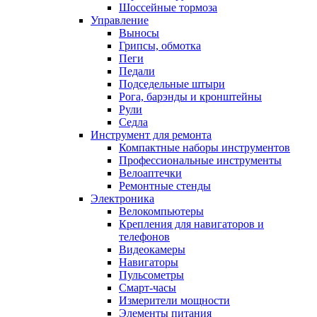
Шоссейные тормоза
Управление
Выносы
Грипсы, обмотка
Пеги
Педали
Подседельные штыри
Рога, барэнды и кронштейны
Рули
Седла
Инструмент для ремонта
Компактные наборы инструментов
Профессиональные инструменты
Велоаптечки
Ремонтные стенды
Электроника
Велокомпьютеры
Крепления для навигаторов и
телефонов
Видеокамеры
Навигаторы
Пульсометры
Смарт-часы
Измерители мощности
Элементы питания