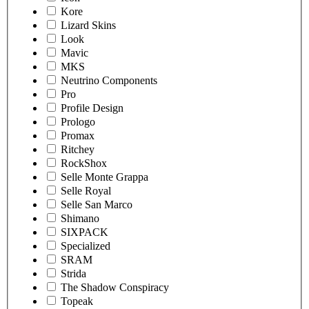
Kore
Lizard Skins
Look
Mavic
MKS
Neutrino Components
Pro
Profile Design
Prologo
Promax
Ritchey
RockShox
Selle Monte Grappa
Selle Royal
Selle San Marco
Shimano
SIXPACK
Specialized
SRAM
Strida
The Shadow Conspiracy
Topeak