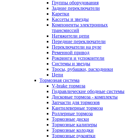
Группы оборудования
Задние переключатели
Каретки
Кассеты и звезды
Компоненты электронных
трансмиссий
Натяжители цепи
Передние переключатели
Переключатели на руле
Ременной привод
Рокринги и успокоители
Системы и звезды
Тросы, рубашки, расходники
Цепи
Тормозная система
V-brake тормоза
Гидравлические ободные системы
Дисковые тормоза - комплекты
Запчасти для тормозов
Кантилеверные тормоза
Роллерные тормоза
Тормозные диски
Тормозные калиперы
Тормозные колодки
Тормозные рукоятки