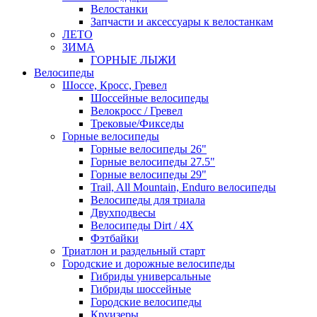
Велостанки
Запчасти и аксессуары к велостанкам
ЛЕТО
ЗИМА
ГОРНЫЕ ЛЫЖИ
Велосипеды
Шоссе, Кросс, Гревел
Шоссейные велосипеды
Велокросс / Гревел
Трековые/Фикседы
Горные велосипеды
Горные велосипеды 26"
Горные велосипеды 27.5"
Горные велосипеды 29"
Trail, All Mountain, Enduro велосипеды
Велосипеды для триала
Двухподвесы
Велосипеды Dirt / 4X
Фэтбайки
Триатлон и раздельный старт
Городские и дорожные велосипеды
Гибриды универсальные
Гибриды шоссейные
Городские велосипеды
Круизеры