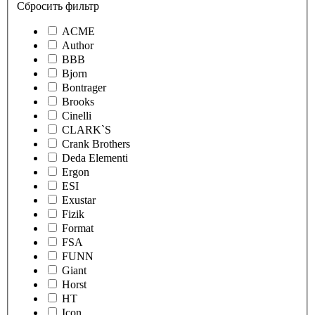
Сбросить фильтр
ACME
Author
BBB
Bjorn
Bontrager
Brooks
Cinelli
CLARK`S
Crank Brothers
Deda Elementi
Ergon
ESI
Exustar
Fizik
Format
FSA
FUNN
Giant
Horst
HT
Icon