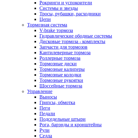
Рокринги и успокоители
Системы и звезды
Тросы, рубашки, расходники
Цепи
Тормозная система
V-brake тормоза
Гидравлические ободные системы
Дисковые тормоза - комплекты
Запчасти для тормозов
Кантилеверные тормоза
Роллерные тормоза
Тормозные диски
Тормозные калиперы
Тормозные колодки
Тормозные рукоятки
Шоссейные тормоза
Управление
Выносы
Грипсы, обмотка
Пеги
Педали
Подседельные штыри
Рога, барэнды и кронштейны
Рули
Седла