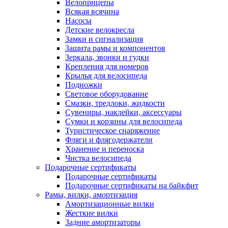
Велоприцепы
Всякая всячина
Насосы
Детские велокресла
Замки и сигнализация
Защита рамы и компонентов
Зеркала, звонки и гудки
Крепления для номеров
Крылья для велосипеда
Подножки
Световое оборудование
Смазки, тредлоки, жидкости
Сувениры, наклейки, аксессуары
Сумки и корзины для велосипеда
Туристическое снаряжение
Фляги и флягодержатели
Хранение и переноска
Чистка велосипеда
Подарочные сертификаты
Подарочные сертификаты
Подарочные сертификаты на байкфит
Рамы, вилки, амортизация
Амортизационные вилки
Жесткие вилки
Задние амортизаторы