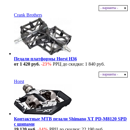
- варианты -
В наличии
Crank Brothers
Педали платформы Horst H36
от 1 420 руб.
-23%
РРЦ до скидки: 1 840 руб.
- варианты -
В наличии
Horst
Контактные MTB педали Shimano XT PD-M8120 SPD
с шипами
19 120 руб.
-14%
РРЦ до скидки: 22 190 руб.