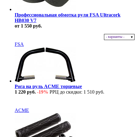
Профессиональная обмотка руля FSA Ultracork
HB030 V7
от 1 550 руб.
- варианты -
В наличии
FSA
Рога на руль ACME торцевые
1 220 руб.
-19%
РРЦ до скидки: 1 510 руб.
В наличии
ACME