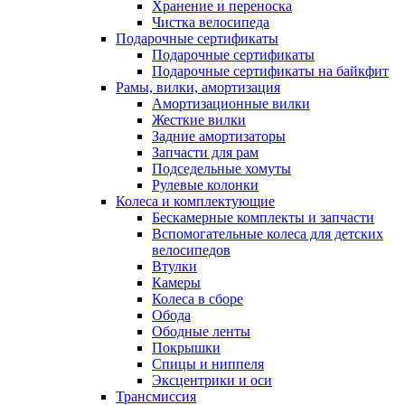
Хранение и переноска
Чистка велосипеда
Подарочные сертификаты
Подарочные сертификаты
Подарочные сертификаты на байкфит
Рамы, вилки, амортизация
Амортизационные вилки
Жесткие вилки
Задние амортизаторы
Запчасти для рам
Подседельные хомуты
Рулевые колонки
Колеса и комплектующие
Бескамерные комплекты и запчасти
Вспомогательные колеса для детских
велосипедов
Втулки
Камеры
Колеса в сборе
Обода
Ободные ленты
Покрышки
Спицы и ниппеля
Эксцентрики и оси
Трансмиссия