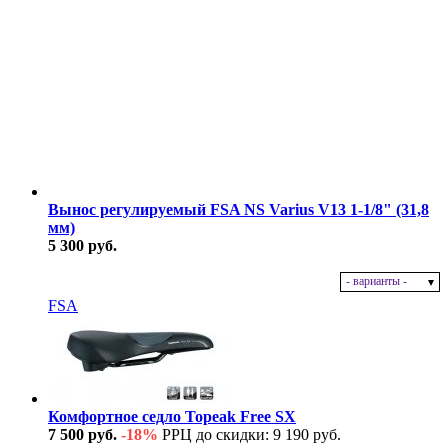
Вынос регулируемый FSA NS Varius V13 1-1/8" (31,8
мм)
5 300 руб.
- варианты -
В наличии
FSA
Комфортное седло Topeak Free SX
7 500 руб.
-18%
РРЦ до скидки: 9 190 руб.