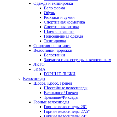
Одежда и экипировка
Вело форма
Обувь
Рюкзаки и сумки
Спортивная косметика
Спортивная оптика
Шлемы и защита
Повседневная одежда
Экипировка
Спортивное питание
Велостанки, дорожки
Велостанки
Запчасти и аксессуары к велостанкам
ЛЕТО
ЗИМА
ГОРНЫЕ ЛЫЖИ
Велосипеды
Шоссе, Кросс, Гревел
Шоссейные велосипеды
Велокросс / Гревел
Трековые/Фикседы
Горные велосипеды
Горные велосипеды 26"
Горные велосипеды 27.5"
Горные велосипеды 29"