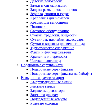
Детские велокресла
Замки и сигнализация
Защита рамы и компонентов
Зеркала, звонки и гудки
Крепления для номеров
Крылья для велосипеда
Подножки
Световое оборудование
Смазки, тредлоки, жидкости
Сувениры, наклейки, аксессуары
Сумки и корзины для велосипеда
Туристическое снаряжение
Фляги и флягодержатели
Хранение и переноска
Чистка велосипеда
Подарочные сертификаты
Подарочные сертификаты
Подарочные сертификаты на байкфит
Рамы, вилки, амортизация
Амортизационные вилки
Жесткие вилки
Задние амортизаторы
Запчасти для рам
Подседельные хомуты
Рулевые колонки