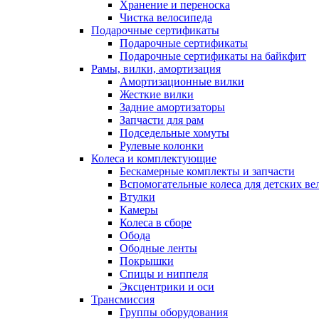
Хранение и переноска
Чистка велосипеда
Подарочные сертификаты
Подарочные сертификаты
Подарочные сертификаты на байкфит
Рамы, вилки, амортизация
Амортизационные вилки
Жесткие вилки
Задние амортизаторы
Запчасти для рам
Подседельные хомуты
Рулевые колонки
Колеса и комплектующие
Бескамерные комплекты и запчасти
Вспомогательные колеса для детских ве
Втулки
Камеры
Колеса в сборе
Обода
Ободные ленты
Покрышки
Спицы и ниппеля
Эксцентрики и оси
Трансмиссия
Группы оборудования