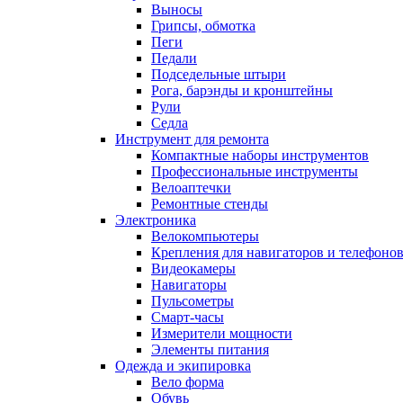
Выносы
Грипсы, обмотка
Пеги
Педали
Подседельные штыри
Рога, барэнды и кронштейны
Рули
Седла
Инструмент для ремонта
Компактные наборы инструментов
Профессиональные инструменты
Велоаптечки
Ремонтные стенды
Электроника
Велокомпьютеры
Крепления для навигаторов и телефоно
Видеокамеры
Навигаторы
Пульсометры
Смарт-часы
Измерители мощности
Элементы питания
Одежда и экипировка
Вело форма
Обувь