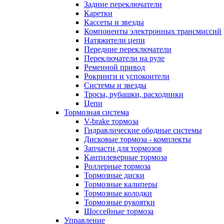
Задние переключатели
Каретки
Кассеты и звезды
Компоненты электронных трансмиссий
Натяжители цепи
Передние переключатели
Переключатели на руле
Ременной привод
Рокринги и успокоители
Системы и звезды
Тросы, рубашки, расходники
Цепи
Тормозная система
V-brake тормоза
Гидравлические ободные системы
Дисковые тормоза - комплекты
Запчасти для тормозов
Кантилеверные тормоза
Роллерные тормоза
Тормозные диски
Тормозные калиперы
Тормозные колодки
Тормозные рукоятки
Шоссейные тормоза
Управление