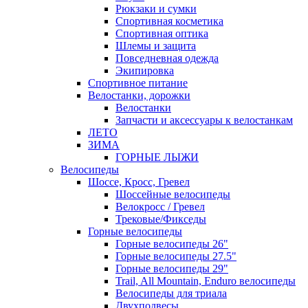
Рюкзаки и сумки
Спортивная косметика
Спортивная оптика
Шлемы и защита
Повседневная одежда
Экипировка
Спортивное питание
Велостанки, дорожки
Велостанки
Запчасти и аксессуары к велостанкам
ЛЕТО
ЗИМА
ГОРНЫЕ ЛЫЖИ
Велосипеды
Шоссе, Кросс, Гревел
Шоссейные велосипеды
Велокросс / Гревел
Трековые/Фикседы
Горные велосипеды
Горные велосипеды 26"
Горные велосипеды 27.5"
Горные велосипеды 29"
Trail, All Mountain, Enduro велосипеды
Велосипеды для триала
Двухподвесы