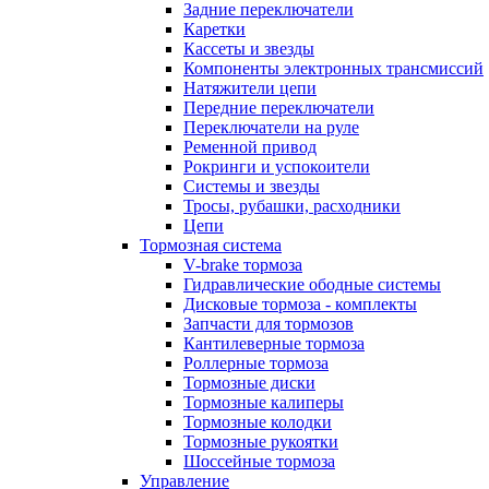
Задние переключатели
Каретки
Кассеты и звезды
Компоненты электронных трансмиссий
Натяжители цепи
Передние переключатели
Переключатели на руле
Ременной привод
Рокринги и успокоители
Системы и звезды
Тросы, рубашки, расходники
Цепи
Тормозная система
V-brake тормоза
Гидравлические ободные системы
Дисковые тормоза - комплекты
Запчасти для тормозов
Кантилеверные тормоза
Роллерные тормоза
Тормозные диски
Тормозные калиперы
Тормозные колодки
Тормозные рукоятки
Шоссейные тормоза
Управление