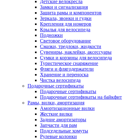
Детские велокресла
Замки и сигнализация
Защита рамы и компонентов
Зеркала, звонки и гудки
Крепления для номеров
Крылья для велосипеда
Подножки
Световое оборудование
Смазки, тредлоки, жидкости
Сувениры, наклейки, аксессуары
Сумки и корзины для велосипеда
Туристическое снаряжение
Фляги и флягодержатели
Хранение и переноска
Чистка велосипеда
Подарочные сертификаты
Подарочные сертификаты
Подарочные сертификаты на байкфит
Рамы, вилки, амортизация
Амортизационные вилки
Жесткие вилки
Задние амортизаторы
Запчасти для рам
Подседельные хомуты
Рулевые колонки