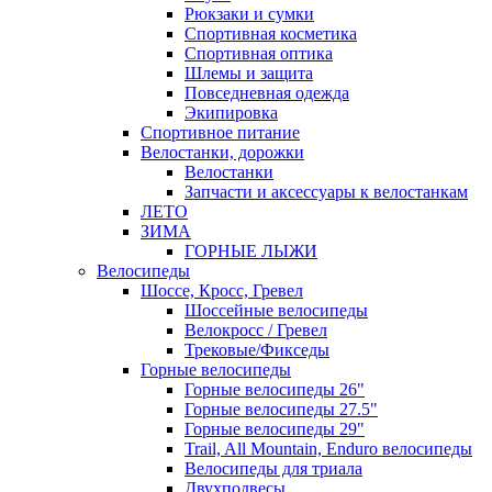
Рюкзаки и сумки
Спортивная косметика
Спортивная оптика
Шлемы и защита
Повседневная одежда
Экипировка
Спортивное питание
Велостанки, дорожки
Велостанки
Запчасти и аксессуары к велостанкам
ЛЕТО
ЗИМА
ГОРНЫЕ ЛЫЖИ
Велосипеды
Шоссе, Кросс, Гревел
Шоссейные велосипеды
Велокросс / Гревел
Трековые/Фикседы
Горные велосипеды
Горные велосипеды 26"
Горные велосипеды 27.5"
Горные велосипеды 29"
Trail, All Mountain, Enduro велосипеды
Велосипеды для триала
Двухподвесы