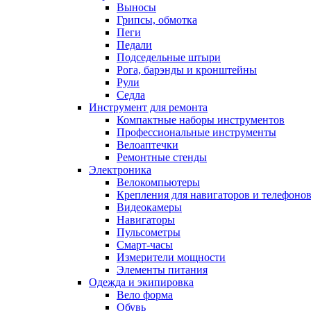
Выносы
Грипсы, обмотка
Пеги
Педали
Подседельные штыри
Рога, барэнды и кронштейны
Рули
Седла
Инструмент для ремонта
Компактные наборы инструментов
Профессиональные инструменты
Велоаптечки
Ремонтные стенды
Электроника
Велокомпьютеры
Крепления для навигаторов и телефоно
Видеокамеры
Навигаторы
Пульсометры
Смарт-часы
Измерители мощности
Элементы питания
Одежда и экипировка
Вело форма
Обувь