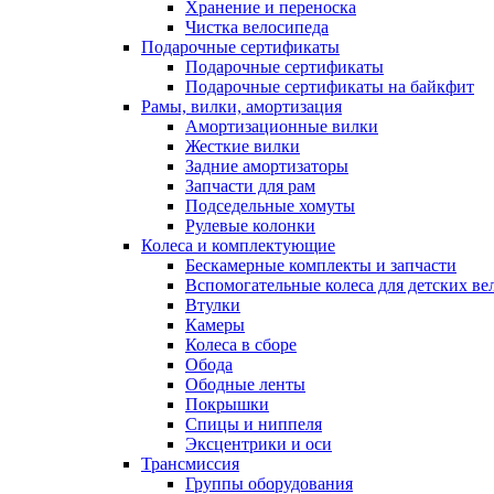
Хранение и переноска
Чистка велосипеда
Подарочные сертификаты
Подарочные сертификаты
Подарочные сертификаты на байкфит
Рамы, вилки, амортизация
Амортизационные вилки
Жесткие вилки
Задние амортизаторы
Запчасти для рам
Подседельные хомуты
Рулевые колонки
Колеса и комплектующие
Бескамерные комплекты и запчасти
Вспомогательные колеса для детских ве
Втулки
Камеры
Колеса в сборе
Обода
Ободные ленты
Покрышки
Спицы и ниппеля
Эксцентрики и оси
Трансмиссия
Группы оборудования