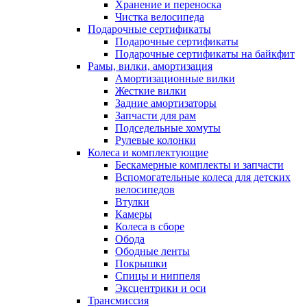
Хранение и переноска
Чистка велосипеда
Подарочные сертификаты
Подарочные сертификаты
Подарочные сертификаты на байкфит
Рамы, вилки, амортизация
Амортизационные вилки
Жесткие вилки
Задние амортизаторы
Запчасти для рам
Подседельные хомуты
Рулевые колонки
Колеса и комплектующие
Бескамерные комплекты и запчасти
Вспомогательные колеса для детских
велосипедов
Втулки
Камеры
Колеса в сборе
Обода
Ободные ленты
Покрышки
Спицы и ниппеля
Эксцентрики и оси
Трансмиссия