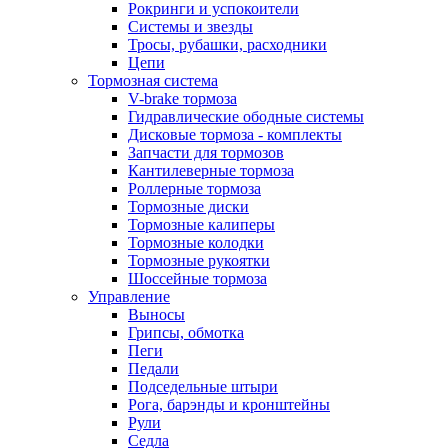
Рокринги и успокоители
Системы и звезды
Тросы, рубашки, расходники
Цепи
Тормозная система
V-brake тормоза
Гидравлические ободные системы
Дисковые тормоза - комплекты
Запчасти для тормозов
Кантилеверные тормоза
Роллерные тормоза
Тормозные диски
Тормозные калиперы
Тормозные колодки
Тормозные рукоятки
Шоссейные тормоза
Управление
Выносы
Грипсы, обмотка
Пеги
Педали
Подседельные штыри
Рога, барэнды и кронштейны
Рули
Седла