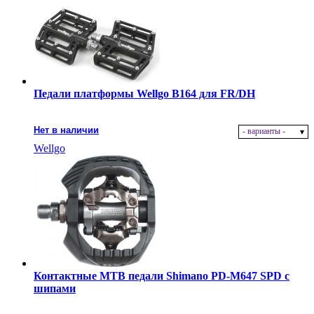
Педали платформы Wellgo B164 для FR/DH
Нет в наличии
- варианты -
Wellgo
Контактные MTB педали Shimano PD-M647 SPD с
шипами