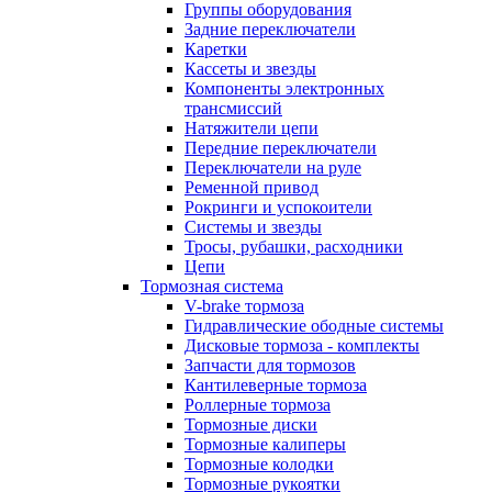
Группы оборудования
Задние переключатели
Каретки
Кассеты и звезды
Компоненты электронных
трансмиссий
Натяжители цепи
Передние переключатели
Переключатели на руле
Ременной привод
Рокринги и успокоители
Системы и звезды
Тросы, рубашки, расходники
Цепи
Тормозная система
V-brake тормоза
Гидравлические ободные системы
Дисковые тормоза - комплекты
Запчасти для тормозов
Кантилеверные тормоза
Роллерные тормоза
Тормозные диски
Тормозные калиперы
Тормозные колодки
Тормозные рукоятки