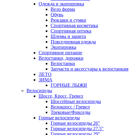
Одежда и экипировка
Вело форма
Обувь
Рюкзаки и сумки
Спортивная косметика
Спортивная оптика
Шлемы и защита
Повседневная одежда
Экипировка
Спортивное питание
Велостанки, дорожки
Велостанки
Запчасти и аксессуары к велостанкам
ЛЕТО
ЗИМА
ГОРНЫЕ ЛЫЖИ
Велосипеды
Шоссе, Кросс, Гревел
Шоссейные велосипеды
Велокросс / Гревел
Трековые/Фикседы
Горные велосипеды
Горные велосипеды 26"
Горные велосипеды 27.5"
Горные велосипеды 29"