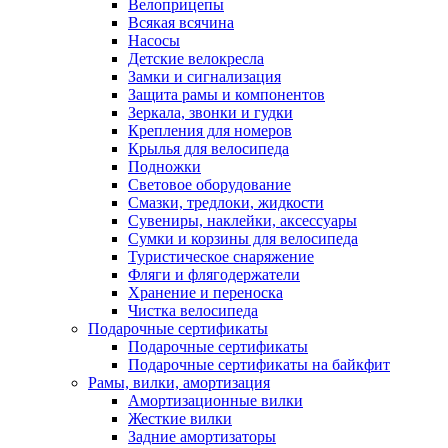
Велоприцепы
Всякая всячина
Насосы
Детские велокресла
Замки и сигнализация
Защита рамы и компонентов
Зеркала, звонки и гудки
Крепления для номеров
Крылья для велосипеда
Подножки
Световое оборудование
Смазки, тредлоки, жидкости
Сувениры, наклейки, аксессуары
Сумки и корзины для велосипеда
Туристическое снаряжение
Фляги и флягодержатели
Хранение и переноска
Чистка велосипеда
Подарочные сертификаты
Подарочные сертификаты
Подарочные сертификаты на байкфит
Рамы, вилки, амортизация
Амортизационные вилки
Жесткие вилки
Задние амортизаторы