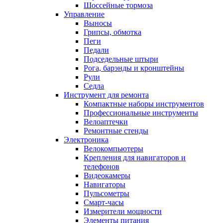
Шоссейные тормоза
Управление
Выносы
Грипсы, обмотка
Пеги
Педали
Подседельные штыри
Рога, барэнды и кронштейны
Рули
Седла
Инструмент для ремонта
Компактные наборы инструментов
Профессиональные инструменты
Велоаптечки
Ремонтные стенды
Электроника
Велокомпьютеры
Крепления для навигаторов и
телефонов
Видеокамеры
Навигаторы
Пульсометры
Смарт-часы
Измерители мощности
Элементы питания