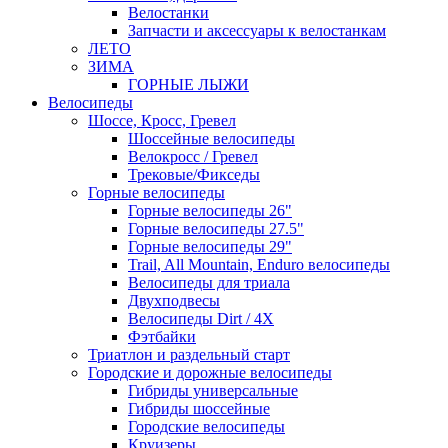
Велостанки
Запчасти и аксессуары к велостанкам
ЛЕТО
ЗИМА
ГОРНЫЕ ЛЫЖИ
Велосипеды
Шоссе, Кросс, Гревел
Шоссейные велосипеды
Велокросс / Гревел
Трековые/Фикседы
Горные велосипеды
Горные велосипеды 26"
Горные велосипеды 27.5"
Горные велосипеды 29"
Trail, All Mountain, Enduro велосипеды
Велосипеды для триала
Двухподвесы
Велосипеды Dirt / 4X
Фэтбайки
Триатлон и раздельный старт
Городские и дорожные велосипеды
Гибриды универсальные
Гибриды шоссейные
Городские велосипеды
Круизеры