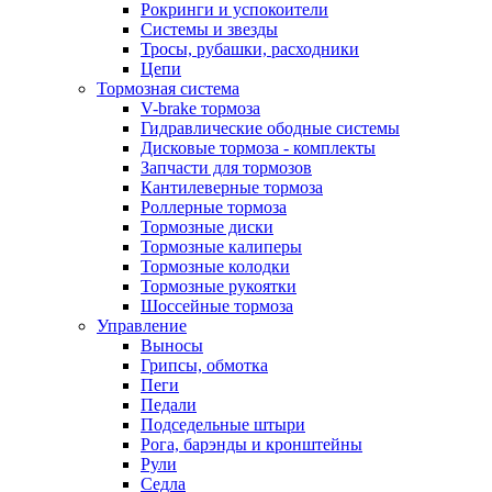
Рокринги и успокоители
Системы и звезды
Тросы, рубашки, расходники
Цепи
Тормозная система
V-brake тормоза
Гидравлические ободные системы
Дисковые тормоза - комплекты
Запчасти для тормозов
Кантилеверные тормоза
Роллерные тормоза
Тормозные диски
Тормозные калиперы
Тормозные колодки
Тормозные рукоятки
Шоссейные тормоза
Управление
Выносы
Грипсы, обмотка
Пеги
Педали
Подседельные штыри
Рога, барэнды и кронштейны
Рули
Седла