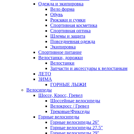
Одежда и экипировка
Вело форма
Обувь
Рюкзаки и сумки
Спортивная косметика
Спортивная оптика
Шлемы и защита
Повседневная одежда
Экипировка
Спортивное питание
Велостанки, дорожки
Велостанки
Запчасти и аксессуары к велостанкам
ЛЕТО
ЗИМА
ГОРНЫЕ ЛЫЖИ
Велосипеды
Шоссе, Кросс, Гревел
Шоссейные велосипеды
Велокросс / Гревел
Трековые/Фикседы
Горные велосипеды
Горные велосипеды 26"
Горные велосипеды 27.5"
Горные велосипеды 29"