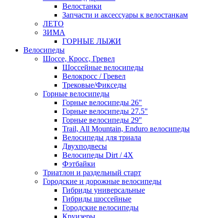
Велостанки
Запчасти и аксессуары к велостанкам
ЛЕТО
ЗИМА
ГОРНЫЕ ЛЫЖИ
Велосипеды
Шоссе, Кросс, Гревел
Шоссейные велосипеды
Велокросс / Гревел
Трековые/Фикседы
Горные велосипеды
Горные велосипеды 26"
Горные велосипеды 27.5"
Горные велосипеды 29"
Trail, All Mountain, Enduro велосипеды
Велосипеды для триала
Двухподвесы
Велосипеды Dirt / 4X
Фэтбайки
Триатлон и раздельный старт
Городские и дорожные велосипеды
Гибриды универсальные
Гибриды шоссейные
Городские велосипеды
Круизеры