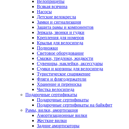
Велоприцепы
Всякая всячина
Насосы
Детские велокресла
Замки и сигнализация
Защита рамы и компонентов
Зеркала, звонки и гудки
Крепления для номеров
Крылья для велосипеда
Подножки
Световое оборудование
Смазки, тредлоки, жидкости
Сувениры, наклейки, аксессуары
Сумки и корзины для велосипеда
Туристическое снаряжение
Фляги и флягодержатели
Хранение и переноска
Чистка велосипеда
Подарочные сертификаты
Подарочные сертификаты
Подарочные сертификаты на байкфит
Рамы, вилки, амортизация
Амортизационные вилки
Жесткие вилки
Задние амортизаторы