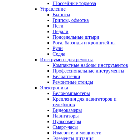
Шоссейные тормоза
Управление
Выносы
Грипсы, обмотка
Пеги
Педали
Подседельные штыри
Рога, барэнды и кронштейны
Рули
Седла
Инструмент для ремонта
Компактные наборы инструментов
Профессиональные инструменты
Велоаптечки
Ремонтные стенды
Электроника
Велокомпьютеры
Крепления для навигаторов и
телефонов
Видеокамеры
Навигаторы
Пульсометры
Смарт-часы
Измерители мощности
Элементы питания