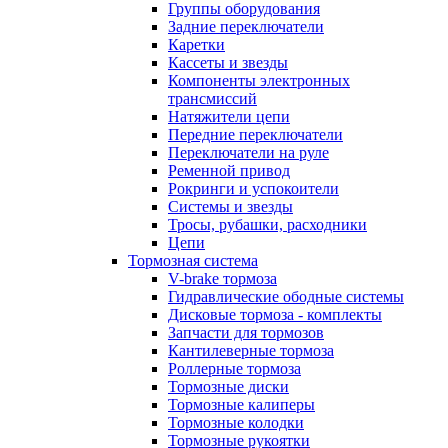
Группы оборудования
Задние переключатели
Каретки
Кассеты и звезды
Компоненты электронных
трансмиссий
Натяжители цепи
Передние переключатели
Переключатели на руле
Ременной привод
Рокринги и успокоители
Системы и звезды
Тросы, рубашки, расходники
Цепи
Тормозная система
V-brake тормоза
Гидравлические ободные системы
Дисковые тормоза - комплекты
Запчасти для тормозов
Кантилеверные тормоза
Роллерные тормоза
Тормозные диски
Тормозные калиперы
Тормозные колодки
Тормозные рукоятки