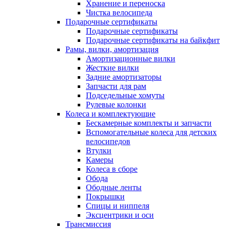
Хранение и переноска
Чистка велосипеда
Подарочные сертификаты
Подарочные сертификаты
Подарочные сертификаты на байкфит
Рамы, вилки, амортизация
Амортизационные вилки
Жесткие вилки
Задние амортизаторы
Запчасти для рам
Подседельные хомуты
Рулевые колонки
Колеса и комплектующие
Бескамерные комплекты и запчасти
Вспомогательные колеса для детских
велосипедов
Втулки
Камеры
Колеса в сборе
Обода
Ободные ленты
Покрышки
Спицы и ниппеля
Эксцентрики и оси
Трансмиссия