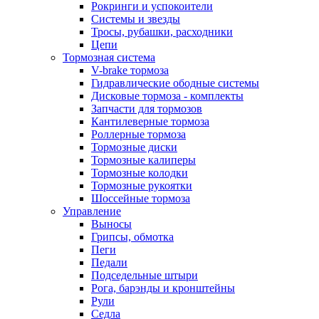
Рокринги и успокоители
Системы и звезды
Тросы, рубашки, расходники
Цепи
Тормозная система
V-brake тормоза
Гидравлические ободные системы
Дисковые тормоза - комплекты
Запчасти для тормозов
Кантилеверные тормоза
Роллерные тормоза
Тормозные диски
Тормозные калиперы
Тормозные колодки
Тормозные рукоятки
Шоссейные тормоза
Управление
Выносы
Грипсы, обмотка
Пеги
Педали
Подседельные штыри
Рога, барэнды и кронштейны
Рули
Седла