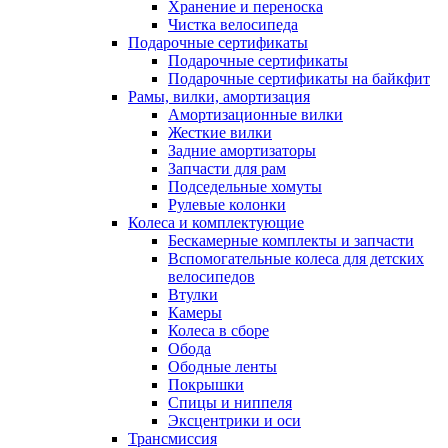
Хранение и переноска
Чистка велосипеда
Подарочные сертификаты
Подарочные сертификаты
Подарочные сертификаты на байкфит
Рамы, вилки, амортизация
Амортизационные вилки
Жесткие вилки
Задние амортизаторы
Запчасти для рам
Подседельные хомуты
Рулевые колонки
Колеса и комплектующие
Бескамерные комплекты и запчасти
Вспомогательные колеса для детских
велосипедов
Втулки
Камеры
Колеса в сборе
Обода
Ободные ленты
Покрышки
Спицы и ниппеля
Эксцентрики и оси
Трансмиссия