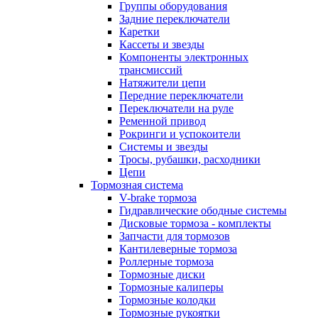
Группы оборудования
Задние переключатели
Каретки
Кассеты и звезды
Компоненты электронных
трансмиссий
Натяжители цепи
Передние переключатели
Переключатели на руле
Ременной привод
Рокринги и успокоители
Системы и звезды
Тросы, рубашки, расходники
Цепи
Тормозная система
V-brake тормоза
Гидравлические ободные системы
Дисковые тормоза - комплекты
Запчасти для тормозов
Кантилеверные тормоза
Роллерные тормоза
Тормозные диски
Тормозные калиперы
Тормозные колодки
Тормозные рукоятки