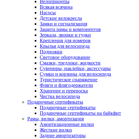
Велоприцепы
Всякая всячина
Насосы
Детские велокресла
Замки и сигнализация
Защита рамы и компонентов
Зеркала, звонки и гудки
Крепления для номеров
Крылья для велосипеда
Подножки
Световое оборудование
Смазки, тредлоки, жидкости
Сувениры, наклейки, аксессуары
Сумки и корзины для велосипеда
Туристическое снаряжение
Фляги и флягодержатели
Хранение и переноска
Чистка велосипеда
Подарочные сертификаты
Подарочные сертификаты
Подарочные сертификаты на байкфит
Рамы, вилки, амортизация
Амортизационные вилки
Жесткие вилки
Задние амортизаторы