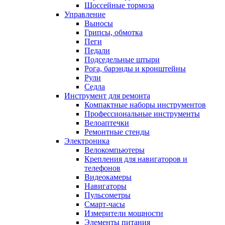
Шоссейные тормоза
Управление
Выносы
Грипсы, обмотка
Пеги
Педали
Подседельные штыри
Рога, барэнды и кронштейны
Рули
Седла
Инструмент для ремонта
Компактные наборы инструментов
Профессиональные инструменты
Велоаптечки
Ремонтные стенды
Электроника
Велокомпьютеры
Крепления для навигаторов и
телефонов
Видеокамеры
Навигаторы
Пульсометры
Смарт-часы
Измерители мощности
Элементы питания