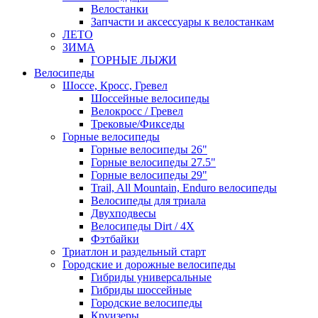
Велостанки
Запчасти и аксессуары к велостанкам
ЛЕТО
ЗИМА
ГОРНЫЕ ЛЫЖИ
Велосипеды
Шоссе, Кросс, Гревел
Шоссейные велосипеды
Велокросс / Гревел
Трековые/Фикседы
Горные велосипеды
Горные велосипеды 26"
Горные велосипеды 27.5"
Горные велосипеды 29"
Trail, All Mountain, Enduro велосипеды
Велосипеды для триала
Двухподвесы
Велосипеды Dirt / 4X
Фэтбайки
Триатлон и раздельный старт
Городские и дорожные велосипеды
Гибриды универсальные
Гибриды шоссейные
Городские велосипеды
Круизеры