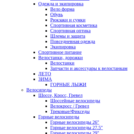
Одежда и экипировка
Вело форма
Обувь
Рюкзаки и сумки
Спортивная косметика
Спортивная оптика
Шлемы и защита
Повседневная одежда
Экипировка
Спортивное питание
Велостанки, дорожки
Велостанки
Запчасти и аксессуары к велостанкам
ЛЕТО
ЗИМА
ГОРНЫЕ ЛЫЖИ
Велосипеды
Шоссе, Кросс, Гревел
Шоссейные велосипеды
Велокросс / Гревел
Трековые/Фикседы
Горные велосипеды
Горные велосипеды 26"
Горные велосипеды 27.5"
Горные велосипеды 29"