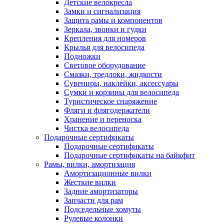
Детские велокресла
Замки и сигнализация
Защита рамы и компонентов
Зеркала, звонки и гудки
Крепления для номеров
Крылья для велосипеда
Подножки
Световое оборудование
Смазки, тредлоки, жидкости
Сувениры, наклейки, аксессуары
Сумки и корзины для велосипеда
Туристическое снаряжение
Фляги и флягодержатели
Хранение и переноска
Чистка велосипеда
Подарочные сертификаты
Подарочные сертификаты
Подарочные сертификаты на байкфит
Рамы, вилки, амортизация
Амортизационные вилки
Жесткие вилки
Задние амортизаторы
Запчасти для рам
Подседельные хомуты
Рулевые колонки