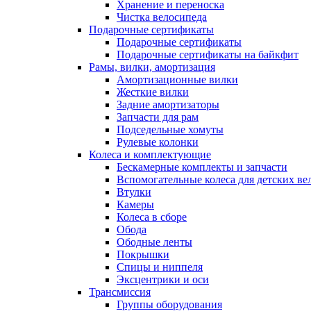
Хранение и переноска
Чистка велосипеда
Подарочные сертификаты
Подарочные сертификаты
Подарочные сертификаты на байкфит
Рамы, вилки, амортизация
Амортизационные вилки
Жесткие вилки
Задние амортизаторы
Запчасти для рам
Подседельные хомуты
Рулевые колонки
Колеса и комплектующие
Бескамерные комплекты и запчасти
Вспомогательные колеса для детских ве
Втулки
Камеры
Колеса в сборе
Обода
Ободные ленты
Покрышки
Спицы и ниппеля
Эксцентрики и оси
Трансмиссия
Группы оборудования