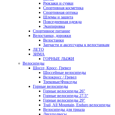
Рюкзаки и сумки
Спортивная косметика
Спортивная оптика
Шлемы и защита
Повседневная одежда
Экипировка
Спортивное питание
Велостанки, дорожки
Велостанки
Запчасти и аксессуары к велостанкам
ЛЕТО
ЗИМА
ГОРНЫЕ ЛЫЖИ
Велосипеды
Шоссе, Кросс, Гревел
Шоссейные велосипеды
Велокросс / Гревел
Трековые/Фикседы
Горные велосипеды
Горные велосипеды 26"
Горные велосипеды 27.5"
Горные велосипеды 29"
Trail, All Mountain, Enduro велосипеды
Велосипеды для триала
Двухподвесы