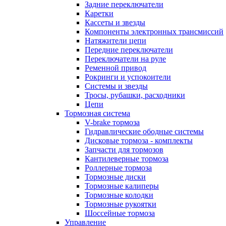
Задние переключатели
Каретки
Кассеты и звезды
Компоненты электронных трансмиссий
Натяжители цепи
Передние переключатели
Переключатели на руле
Ременной привод
Рокринги и успокоители
Системы и звезды
Тросы, рубашки, расходники
Цепи
Тормозная система
V-brake тормоза
Гидравлические ободные системы
Дисковые тормоза - комплекты
Запчасти для тормозов
Кантилеверные тормоза
Роллерные тормоза
Тормозные диски
Тормозные калиперы
Тормозные колодки
Тормозные рукоятки
Шоссейные тормоза
Управление