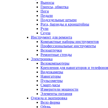
Выносы
Грипсы, обмотка
Пеги
Педали
Подседельные штыри
Рога, барэнды и кронштейны
Рули
Седла
Инструмент для ремонта
Компактные наборы инструментов
Профессиональные инструменты
Велоаптечки
Ремонтные стенды
Электроника
Велокомпьютеры
Крепления для навигаторов и телефоно
Видеокамеры
Навигаторы
Пульсометры
Смарт-часы
Измерители мощности
Элементы питания
Одежда и экипировка
Вело форма
Обувь