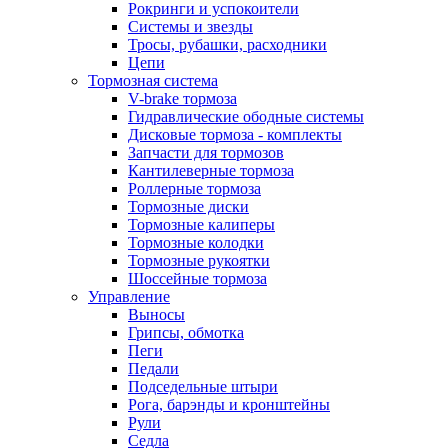
Рокринги и успокоители
Системы и звезды
Тросы, рубашки, расходники
Цепи
Тормозная система
V-brake тормоза
Гидравлические ободные системы
Дисковые тормоза - комплекты
Запчасти для тормозов
Кантилеверные тормоза
Роллерные тормоза
Тормозные диски
Тормозные калиперы
Тормозные колодки
Тормозные рукоятки
Шоссейные тормоза
Управление
Выносы
Грипсы, обмотка
Пеги
Педали
Подседельные штыри
Рога, барэнды и кронштейны
Рули
Седла