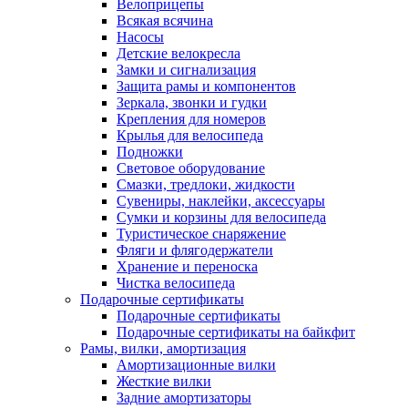
Велоприцепы
Всякая всячина
Насосы
Детские велокресла
Замки и сигнализация
Защита рамы и компонентов
Зеркала, звонки и гудки
Крепления для номеров
Крылья для велосипеда
Подножки
Световое оборудование
Смазки, тредлоки, жидкости
Сувениры, наклейки, аксессуары
Сумки и корзины для велосипеда
Туристическое снаряжение
Фляги и флягодержатели
Хранение и переноска
Чистка велосипеда
Подарочные сертификаты
Подарочные сертификаты
Подарочные сертификаты на байкфит
Рамы, вилки, амортизация
Амортизационные вилки
Жесткие вилки
Задние амортизаторы