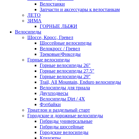
Велостанки
Запчасти и аксессуары к велостанкам
ЛЕТО
ЗИМА
ГОРНЫЕ ЛЫЖИ
Велосипеды
Шоссе, Кросс, Гревел
Шоссейные велосипеды
Велокросс / Гревел
Трековые/Фикседы
Горные велосипеды
Горные велосипеды 26"
Горные велосипеды 27.5"
Горные велосипеды 29"
Trail, All Mountain, Enduro велосипеды
Велосипеды для триала
Двухподвесы
Велосипеды Dirt / 4X
Фэтбайки
Триатлон и раздельный старт
Городские и дорожные велосипеды
Гибриды универсальные
Гибриды шоссейные
Городские велосипеды
Круизеры