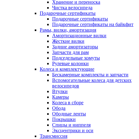
Хранение и переноска
Чистка велосипеда
Подарочные сертификаты
Подарочные сертификаты
Подарочные сертификаты на байкфит
Рамы, вилки, амортизация
Амортизационные вилки
Жесткие вилки
Задние амортизаторы
Запчасти для рам
Подседельные хомуты
Рулевые колонки
Колеса и комплектующие
Бескамерные комплекты и запчасти
Вспомогательные колеса для детских
велосипедов
Втулки
Камеры
Колеса в сборе
Обода
Ободные ленты
Покрышки
Спицы и ниппеля
Эксцентрики и оси
Трансмиссия