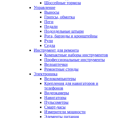
Шоссейные тормоза
Управление
Выносы
Грипсы, обмотка
Пеги
Педали
Подседельные штыри
Рога, барэнды и кронштейны
Рули
Седла
Инструмент для ремонта
Компактные наборы инструментов
Профессиональные инструменты
Велоаптечки
Ремонтные стенды
Электроника
Велокомпьютеры
Крепления для навигаторов и
телефонов
Видеокамеры
Навигаторы
Пульсометры
Смарт-часы
Измерители мощности
Элементы питания