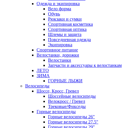
Одежда и экипировка
Вело форма
Обувь
Рюкзаки и сумки
Спортивная косметика
Спортивная оптика
Шлемы и защита
Повседневная одежда
Экипировка
Спортивное питание
Велостанки, дорожки
Велостанки
Запчасти и аксессуары к велостанкам
ЛЕТО
ЗИМА
ГОРНЫЕ ЛЫЖИ
Велосипеды
Шоссе, Кросс, Гревел
Шоссейные велосипеды
Велокросс / Гревел
Трековые/Фикседы
Горные велосипеды
Горные велосипеды 26"
Горные велосипеды 27.5"
Горные велосипеды 29"