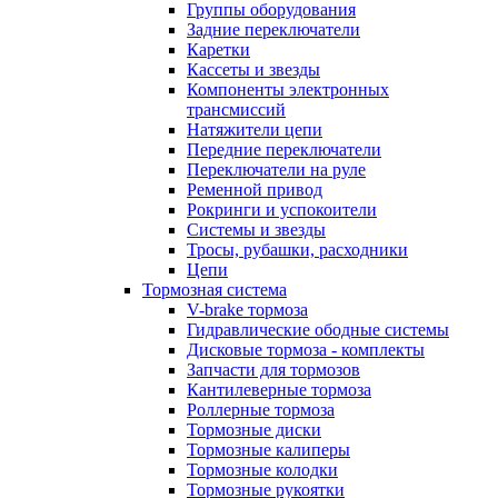
Группы оборудования
Задние переключатели
Каретки
Кассеты и звезды
Компоненты электронных
трансмиссий
Натяжители цепи
Передние переключатели
Переключатели на руле
Ременной привод
Рокринги и успокоители
Системы и звезды
Тросы, рубашки, расходники
Цепи
Тормозная система
V-brake тормоза
Гидравлические ободные системы
Дисковые тормоза - комплекты
Запчасти для тормозов
Кантилеверные тормоза
Роллерные тормоза
Тормозные диски
Тормозные калиперы
Тормозные колодки
Тормозные рукоятки