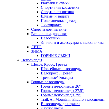
Рюкзаки и сумки
Спортивная косметика
Спортивная оптика
Шлемы и защита
Повседневная одежда
Экипировка
Спортивное питание
Велостанки, дорожки
Велостанки
Запчасти и аксессуары к велостанкам
ЛЕТО
ЗИМА
ГОРНЫЕ ЛЫЖИ
Велосипеды
Шоссе, Кросс, Гревел
Шоссейные велосипеды
Велокросс / Гревел
Трековые/Фикседы
Горные велосипеды
Горные велосипеды 26"
Горные велосипеды 27.5"
Горные велосипеды 29"
Trail, All Mountain, Enduro велосипеды
Велосипеды для триала
Двухподвесы