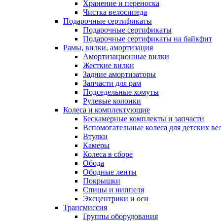
Хранение и переноска
Чистка велосипеда
Подарочные сертификаты
Подарочные сертификаты
Подарочные сертификаты на байкфит
Рамы, вилки, амортизация
Амортизационные вилки
Жесткие вилки
Задние амортизаторы
Запчасти для рам
Подседельные хомуты
Рулевые колонки
Колеса и комплектующие
Бескамерные комплекты и запчасти
Вспомогательные колеса для детских ве
Втулки
Камеры
Колеса в сборе
Обода
Ободные ленты
Покрышки
Спицы и ниппеля
Эксцентрики и оси
Трансмиссия
Группы оборудования