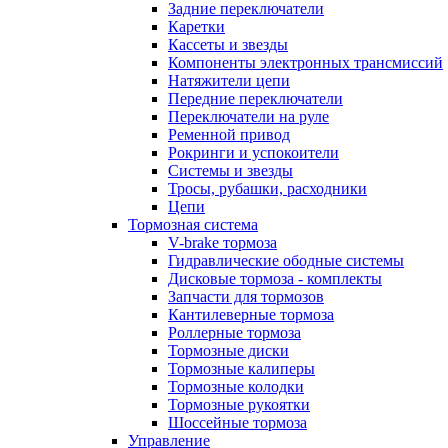
Задние переключатели
Каретки
Кассеты и звезды
Компоненты электронных трансмиссий
Натяжители цепи
Передние переключатели
Переключатели на руле
Ременной привод
Рокринги и успокоители
Системы и звезды
Тросы, рубашки, расходники
Цепи
Тормозная система
V-brake тормоза
Гидравлические ободные системы
Дисковые тормоза - комплекты
Запчасти для тормозов
Кантилеверные тормоза
Роллерные тормоза
Тормозные диски
Тормозные калиперы
Тормозные колодки
Тормозные рукоятки
Шоссейные тормоза
Управление