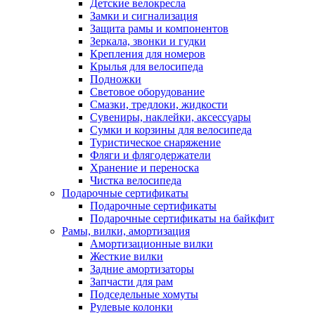
Детские велокресла
Замки и сигнализация
Защита рамы и компонентов
Зеркала, звонки и гудки
Крепления для номеров
Крылья для велосипеда
Подножки
Световое оборудование
Смазки, тредлоки, жидкости
Сувениры, наклейки, аксессуары
Сумки и корзины для велосипеда
Туристическое снаряжение
Фляги и флягодержатели
Хранение и переноска
Чистка велосипеда
Подарочные сертификаты
Подарочные сертификаты
Подарочные сертификаты на байкфит
Рамы, вилки, амортизация
Амортизационные вилки
Жесткие вилки
Задние амортизаторы
Запчасти для рам
Подседельные хомуты
Рулевые колонки