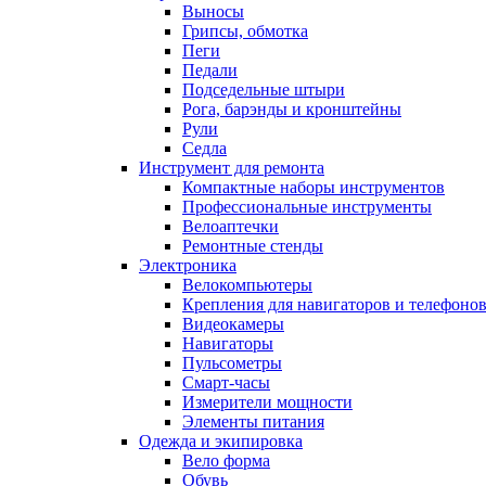
Выносы
Грипсы, обмотка
Пеги
Педали
Подседельные штыри
Рога, барэнды и кронштейны
Рули
Седла
Инструмент для ремонта
Компактные наборы инструментов
Профессиональные инструменты
Велоаптечки
Ремонтные стенды
Электроника
Велокомпьютеры
Крепления для навигаторов и телефоно
Видеокамеры
Навигаторы
Пульсометры
Смарт-часы
Измерители мощности
Элементы питания
Одежда и экипировка
Вело форма
Обувь