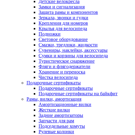
Детские велокресла
Замки и сигнализация
Защита рамы и компонентов
Зеркала, звонки и гудки
Крепления для номеров
Крылья для велосипеда
Подножки
Световое оборудование
Смазки, тредлоки, жидкости
Сувениры, наклейки, аксессуары
Сумки и корзины для велосипеда
Туристическое снаряжение
Фляги и флягодержатели
Хранение и переноска
Чистка велосипеда
Подарочные сертификаты
Подарочные сертификаты
Подарочные сертификаты на байкфит
Рамы, вилки, амортизация
Амортизационные вилки
Жесткие вилки
Задние амортизаторы
Запчасти для рам
Подседельные хомуты
Рулевые колонки