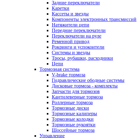
Задние переключатели
Каретки
Кассеты и звезды
Компоненты электронных трансмиссий
Натяжители цепи
Передние переключатели
Переключатели на руле
Ременной привод
Рокринги и успокоители
Системы и звезды
Тросы, рубашки, расходники
Цепи
Тормозная система
V-brake тормоза
Гидравлические ободные системы
Дисковые тормоза - комплекты
Запчасти для тормозов
Кантилеверные тормоза
Роллерные тормоза
Тормозные диски
Тормозные калиперы
Тормозные колодки
Тормозные рукоятки
Шоссейные тормоза
Управление