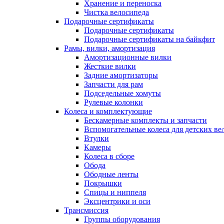
Хранение и переноска
Чистка велосипеда
Подарочные сертификаты
Подарочные сертификаты
Подарочные сертификаты на байкфит
Рамы, вилки, амортизация
Амортизационные вилки
Жесткие вилки
Задние амортизаторы
Запчасти для рам
Подседельные хомуты
Рулевые колонки
Колеса и комплектующие
Бескамерные комплекты и запчасти
Вспомогательные колеса для детских ве
Втулки
Камеры
Колеса в сборе
Обода
Ободные ленты
Покрышки
Спицы и ниппеля
Эксцентрики и оси
Трансмиссия
Группы оборудования