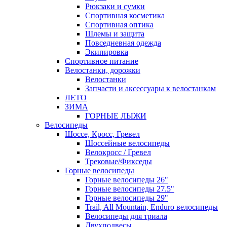
Рюкзаки и сумки
Спортивная косметика
Спортивная оптика
Шлемы и защита
Повседневная одежда
Экипировка
Спортивное питание
Велостанки, дорожки
Велостанки
Запчасти и аксессуары к велостанкам
ЛЕТО
ЗИМА
ГОРНЫЕ ЛЫЖИ
Велосипеды
Шоссе, Кросс, Гревел
Шоссейные велосипеды
Велокросс / Гревел
Трековые/Фикседы
Горные велосипеды
Горные велосипеды 26"
Горные велосипеды 27.5"
Горные велосипеды 29"
Trail, All Mountain, Enduro велосипеды
Велосипеды для триала
Двухподвесы