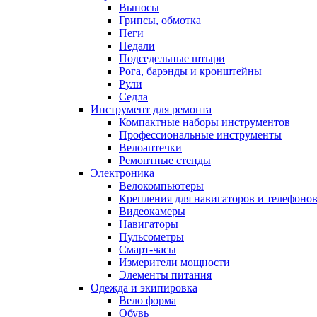
Выносы
Грипсы, обмотка
Пеги
Педали
Подседельные штыри
Рога, барэнды и кронштейны
Рули
Седла
Инструмент для ремонта
Компактные наборы инструментов
Профессиональные инструменты
Велоаптечки
Ремонтные стенды
Электроника
Велокомпьютеры
Крепления для навигаторов и телефоно
Видеокамеры
Навигаторы
Пульсометры
Смарт-часы
Измерители мощности
Элементы питания
Одежда и экипировка
Вело форма
Обувь