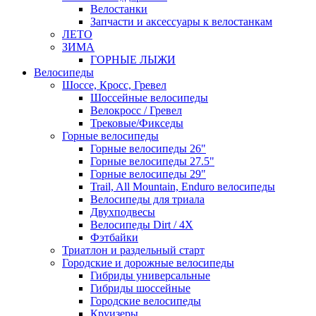
Велостанки
Запчасти и аксессуары к велостанкам
ЛЕТО
ЗИМА
ГОРНЫЕ ЛЫЖИ
Велосипеды
Шоссе, Кросс, Гревел
Шоссейные велосипеды
Велокросс / Гревел
Трековые/Фикседы
Горные велосипеды
Горные велосипеды 26"
Горные велосипеды 27.5"
Горные велосипеды 29"
Trail, All Mountain, Enduro велосипеды
Велосипеды для триала
Двухподвесы
Велосипеды Dirt / 4X
Фэтбайки
Триатлон и раздельный старт
Городские и дорожные велосипеды
Гибриды универсальные
Гибриды шоссейные
Городские велосипеды
Круизеры