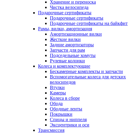
Хранение и переноска
Чистка велосипеда
Подарочные сертификаты
Подарочные сертификаты
Подарочные сертификаты на байкфит
Рамы, вилки, амортизация
Амортизационные вилки
Жесткие вилки
Задние амортизаторы
Запчасти для рам
Подседельные хомуты
Рулевые колонки
Колеса и комплектующие
Бескамерные комплекты и запчасти
Вспомогательные колеса для детских
велосипедов
Втулки
Камеры
Колеса в сборе
Обода
Ободные ленты
Покрышки
Спицы и ниппеля
Эксцентрики и оси
Трансмиссия