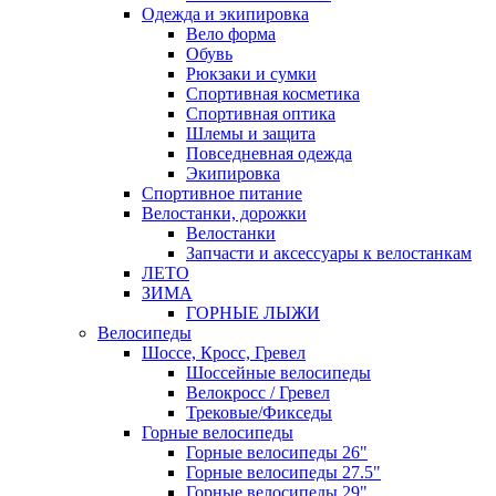
Одежда и экипировка
Вело форма
Обувь
Рюкзаки и сумки
Спортивная косметика
Спортивная оптика
Шлемы и защита
Повседневная одежда
Экипировка
Спортивное питание
Велостанки, дорожки
Велостанки
Запчасти и аксессуары к велостанкам
ЛЕТО
ЗИМА
ГОРНЫЕ ЛЫЖИ
Велосипеды
Шоссе, Кросс, Гревел
Шоссейные велосипеды
Велокросс / Гревел
Трековые/Фикседы
Горные велосипеды
Горные велосипеды 26"
Горные велосипеды 27.5"
Горные велосипеды 29"