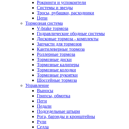
Рокринги и успокоители
Системы и звезды
Тросы, рубашки, расходники
Цепи
Тормозная система
V-brake тормоза
Гидравлические ободные системы
Дисковые тормоза - комплекты
Запчасти для тормозов
Кантилеверные тормоза
Роллерные тормоза
Тормозные диски
Тормозные калиперы
Тормозные колодки
Тормозные рукоятки
Шоссейные тормоза
Управление
Выносы
Грипсы, обмотка
Пеги
Педали
Подседельные штыри
Рога, барэнды и кронштейны
Рули
Седла