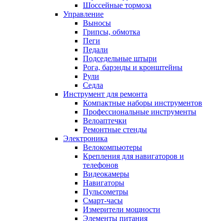
Шоссейные тормоза
Управление
Выносы
Грипсы, обмотка
Пеги
Педали
Подседельные штыри
Рога, барэнды и кронштейны
Рули
Седла
Инструмент для ремонта
Компактные наборы инструментов
Профессиональные инструменты
Велоаптечки
Ремонтные стенды
Электроника
Велокомпьютеры
Крепления для навигаторов и
телефонов
Видеокамеры
Навигаторы
Пульсометры
Смарт-часы
Измерители мощности
Элементы питания