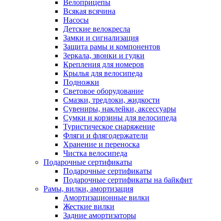
Велоприцепы
Всякая всячина
Насосы
Детские велокресла
Замки и сигнализация
Защита рамы и компонентов
Зеркала, звонки и гудки
Крепления для номеров
Крылья для велосипеда
Подножки
Световое оборудование
Смазки, тредлоки, жидкости
Сувениры, наклейки, аксессуары
Сумки и корзины для велосипеда
Туристическое снаряжение
Фляги и флягодержатели
Хранение и переноска
Чистка велосипеда
Подарочные сертификаты
Подарочные сертификаты
Подарочные сертификаты на байкфит
Рамы, вилки, амортизация
Амортизационные вилки
Жесткие вилки
Задние амортизаторы