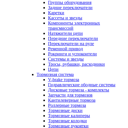
Группы оборудования
Задние переключатели
Каретки
Кассеты и звезды
Компоненты электронных
трансмиссий
Натяжители цепи
Передние переключатели
Переключатели на руле
Ременной привод
Рокринги и успокоители
Системы и звезды
Тросы, рубашки, расходники
Цепи
Тормозная система
V-brake тормоза
Гидравлические ободные системы
Дисковые тормоза - комплекты
Запчасти для тормозов
Кантилеверные тормоза
Роллерные тормоза
Тормозные диски
Тормозные калиперы
Тормозные колодки
Тормозные рукоятки