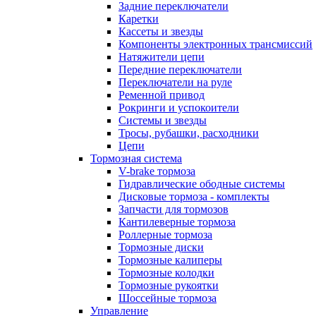
Задние переключатели
Каретки
Кассеты и звезды
Компоненты электронных трансмиссий
Натяжители цепи
Передние переключатели
Переключатели на руле
Ременной привод
Рокринги и успокоители
Системы и звезды
Тросы, рубашки, расходники
Цепи
Тормозная система
V-brake тормоза
Гидравлические ободные системы
Дисковые тормоза - комплекты
Запчасти для тормозов
Кантилеверные тормоза
Роллерные тормоза
Тормозные диски
Тормозные калиперы
Тормозные колодки
Тормозные рукоятки
Шоссейные тормоза
Управление