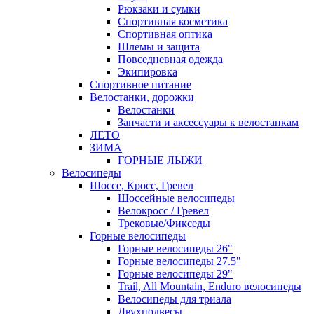
Рюкзаки и сумки
Спортивная косметика
Спортивная оптика
Шлемы и защита
Повседневная одежда
Экипировка
Спортивное питание
Велостанки, дорожки
Велостанки
Запчасти и аксессуары к велостанкам
ЛЕТО
ЗИМА
ГОРНЫЕ ЛЫЖИ
Велосипеды
Шоссе, Кросс, Гревел
Шоссейные велосипеды
Велокросс / Гревел
Трековые/Фикседы
Горные велосипеды
Горные велосипеды 26"
Горные велосипеды 27.5"
Горные велосипеды 29"
Trail, All Mountain, Enduro велосипеды
Велосипеды для триала
Двухподвесы