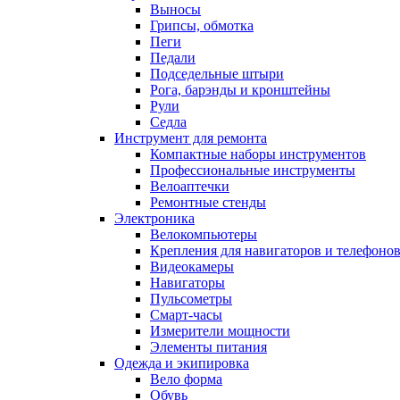
Выносы
Грипсы, обмотка
Пеги
Педали
Подседельные штыри
Рога, барэнды и кронштейны
Рули
Седла
Инструмент для ремонта
Компактные наборы инструментов
Профессиональные инструменты
Велоаптечки
Ремонтные стенды
Электроника
Велокомпьютеры
Крепления для навигаторов и телефоно
Видеокамеры
Навигаторы
Пульсометры
Смарт-часы
Измерители мощности
Элементы питания
Одежда и экипировка
Вело форма
Обувь