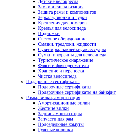
Детские велокресла
Замки и сигнализация
Защита рамы и компонентов
Зеркала, звонки и гудки
Крепления для номеров
Крылья для велосипеда
Подножки
Световое оборудование
Смазки, тредлоки, жидкости
Сувениры, наклейки, аксессуары
Сумки и корзины для велосипеда
Туристическое снаряжение
Фляги и флягодержатели
Хранение и переноска
Чистка велосипеда
Подарочные сертификаты
Подарочные сертификаты
Подарочные сертификаты на байкфит
Рамы, вилки, амортизация
Амортизационные вилки
Жесткие вилки
Задние амортизаторы
Запчасти для рам
Подседельные хомуты
Рулевые колонки