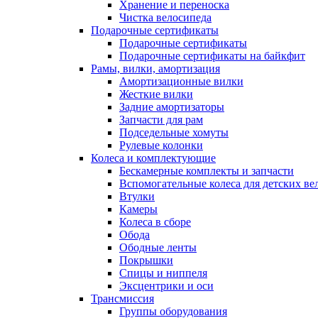
Хранение и переноска
Чистка велосипеда
Подарочные сертификаты
Подарочные сертификаты
Подарочные сертификаты на байкфит
Рамы, вилки, амортизация
Амортизационные вилки
Жесткие вилки
Задние амортизаторы
Запчасти для рам
Подседельные хомуты
Рулевые колонки
Колеса и комплектующие
Бескамерные комплекты и запчасти
Вспомогательные колеса для детских ве
Втулки
Камеры
Колеса в сборе
Обода
Ободные ленты
Покрышки
Спицы и ниппеля
Эксцентрики и оси
Трансмиссия
Группы оборудования