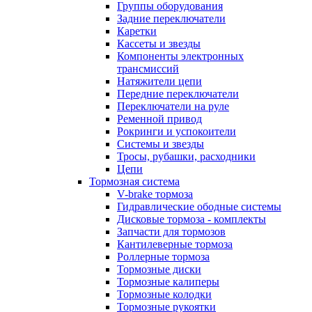
Группы оборудования
Задние переключатели
Каретки
Кассеты и звезды
Компоненты электронных
трансмиссий
Натяжители цепи
Передние переключатели
Переключатели на руле
Ременной привод
Рокринги и успокоители
Системы и звезды
Тросы, рубашки, расходники
Цепи
Тормозная система
V-brake тормоза
Гидравлические ободные системы
Дисковые тормоза - комплекты
Запчасти для тормозов
Кантилеверные тормоза
Роллерные тормоза
Тормозные диски
Тормозные калиперы
Тормозные колодки
Тормозные рукоятки