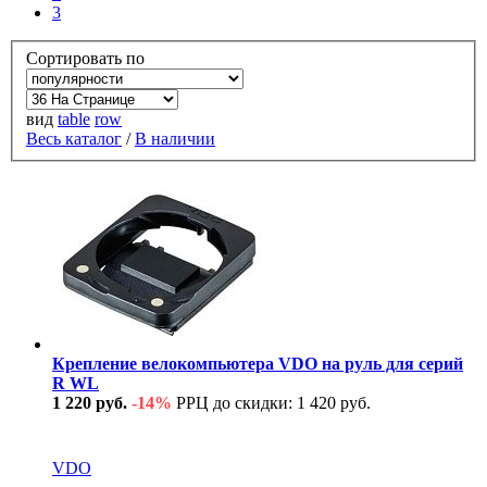
3
Сортировать по
вид
table
row
Весь каталог
/
В наличии
Крепление велокомпьютера VDO на руль для серий
R WL
1 220 руб.
-14%
РРЦ до скидки: 1 420 руб.
В наличии
VDO