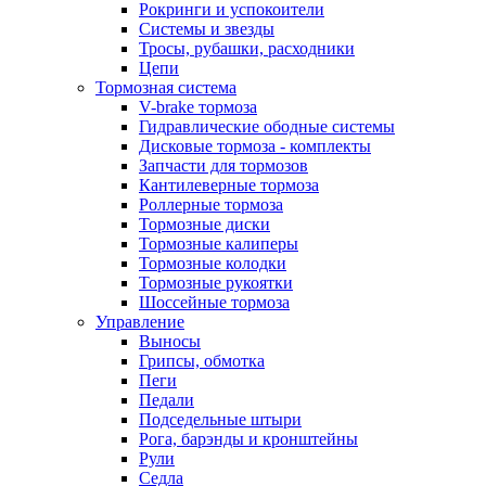
Рокринги и успокоители
Системы и звезды
Тросы, рубашки, расходники
Цепи
Тормозная система
V-brake тормоза
Гидравлические ободные системы
Дисковые тормоза - комплекты
Запчасти для тормозов
Кантилеверные тормоза
Роллерные тормоза
Тормозные диски
Тормозные калиперы
Тормозные колодки
Тормозные рукоятки
Шоссейные тормоза
Управление
Выносы
Грипсы, обмотка
Пеги
Педали
Подседельные штыри
Рога, барэнды и кронштейны
Рули
Седла