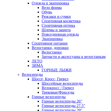
Одежда и экипировка
Вело форма
Обувь
Рюкзаки и сумки
Спортивная косметика
Спортивная оптика
Шлемы и защита
Повседневная одежда
Экипировка
Спортивное питание
Велостанки, дорожки
Велостанки
Запчасти и аксессуары к велостанкам
ЛЕТО
ЗИМА
ГОРНЫЕ ЛЫЖИ
Велосипеды
Шоссе, Кросс, Гревел
Шоссейные велосипеды
Велокросс / Гревел
Трековые/Фикседы
Горные велосипеды
Горные велосипеды 26"
Горные велосипеды 27.5"
Горные велосипеды 29"