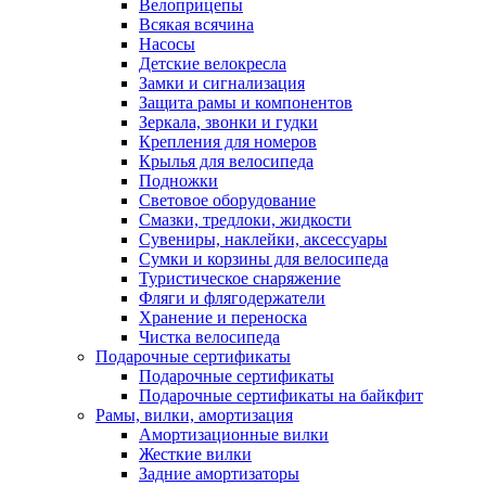
Велоприцепы
Всякая всячина
Насосы
Детские велокресла
Замки и сигнализация
Защита рамы и компонентов
Зеркала, звонки и гудки
Крепления для номеров
Крылья для велосипеда
Подножки
Световое оборудование
Смазки, тредлоки, жидкости
Сувениры, наклейки, аксессуары
Сумки и корзины для велосипеда
Туристическое снаряжение
Фляги и флягодержатели
Хранение и переноска
Чистка велосипеда
Подарочные сертификаты
Подарочные сертификаты
Подарочные сертификаты на байкфит
Рамы, вилки, амортизация
Амортизационные вилки
Жесткие вилки
Задние амортизаторы