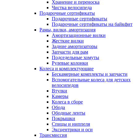
Хранение и переноска
Чистка велосипеда
Подарочные сертификаты
Подарочные сертификаты
Подарочные сертификаты на байкфит
Рамы, вилки, амортизация
Амортизационные вилки
Жесткие вилки
Задние амортизаторы
Запчасти для рам
Подседельные хомуты
Рулевые колонки
Колеса и комплектующие
Бескамерные комплекты и запчасти
Вспомогательные колеса для детских
велосипедов
Втулки
Камеры
Колеса в сборе
Обода
Ободные ленты
Покрышки
Спицы и ниппеля
Эксцентрики и оси
Трансмиссия