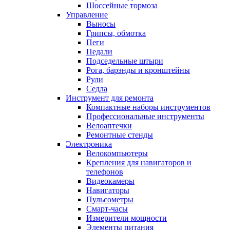
Шоссейные тормоза
Управление
Выносы
Грипсы, обмотка
Пеги
Педали
Подседельные штыри
Рога, барэнды и кронштейны
Рули
Седла
Инструмент для ремонта
Компактные наборы инструментов
Профессиональные инструменты
Велоаптечки
Ремонтные стенды
Электроника
Велокомпьютеры
Крепления для навигаторов и
телефонов
Видеокамеры
Навигаторы
Пульсометры
Смарт-часы
Измерители мощности
Элементы питания