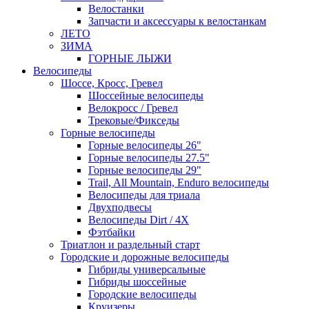
Велостанки
Запчасти и аксессуары к велостанкам
ЛЕТО
ЗИМА
ГОРНЫЕ ЛЫЖИ
Велосипеды
Шоссе, Кросс, Гревел
Шоссейные велосипеды
Велокросс / Гревел
Трековые/Фикседы
Горные велосипеды
Горные велосипеды 26"
Горные велосипеды 27.5"
Горные велосипеды 29"
Trail, All Mountain, Enduro велосипеды
Велосипеды для триала
Двухподвесы
Велосипеды Dirt / 4X
Фэтбайки
Триатлон и раздельный старт
Городские и дорожные велосипеды
Гибриды универсальные
Гибриды шоссейные
Городские велосипеды
Круизеры