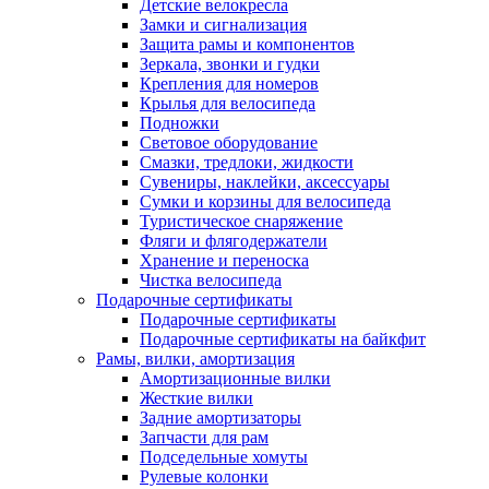
Детские велокресла
Замки и сигнализация
Защита рамы и компонентов
Зеркала, звонки и гудки
Крепления для номеров
Крылья для велосипеда
Подножки
Световое оборудование
Смазки, тредлоки, жидкости
Сувениры, наклейки, аксессуары
Сумки и корзины для велосипеда
Туристическое снаряжение
Фляги и флягодержатели
Хранение и переноска
Чистка велосипеда
Подарочные сертификаты
Подарочные сертификаты
Подарочные сертификаты на байкфит
Рамы, вилки, амортизация
Амортизационные вилки
Жесткие вилки
Задние амортизаторы
Запчасти для рам
Подседельные хомуты
Рулевые колонки