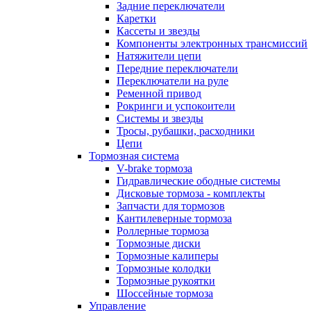
Задние переключатели
Каретки
Кассеты и звезды
Компоненты электронных трансмиссий
Натяжители цепи
Передние переключатели
Переключатели на руле
Ременной привод
Рокринги и успокоители
Системы и звезды
Тросы, рубашки, расходники
Цепи
Тормозная система
V-brake тормоза
Гидравлические ободные системы
Дисковые тормоза - комплекты
Запчасти для тормозов
Кантилеверные тормоза
Роллерные тормоза
Тормозные диски
Тормозные калиперы
Тормозные колодки
Тормозные рукоятки
Шоссейные тормоза
Управление