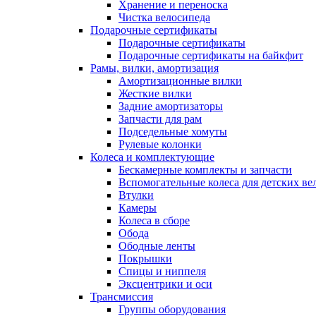
Хранение и переноска
Чистка велосипеда
Подарочные сертификаты
Подарочные сертификаты
Подарочные сертификаты на байкфит
Рамы, вилки, амортизация
Амортизационные вилки
Жесткие вилки
Задние амортизаторы
Запчасти для рам
Подседельные хомуты
Рулевые колонки
Колеса и комплектующие
Бескамерные комплекты и запчасти
Вспомогательные колеса для детских ве
Втулки
Камеры
Колеса в сборе
Обода
Ободные ленты
Покрышки
Спицы и ниппеля
Эксцентрики и оси
Трансмиссия
Группы оборудования