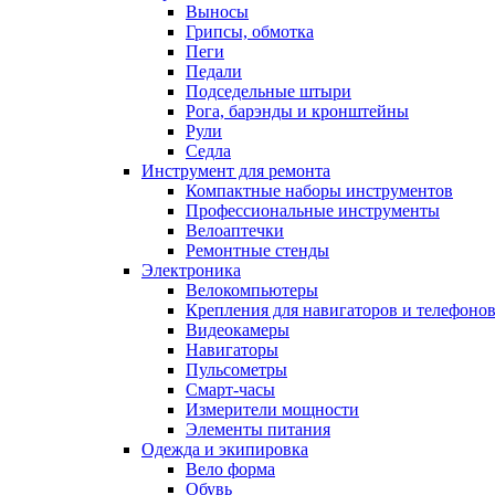
Выносы
Грипсы, обмотка
Пеги
Педали
Подседельные штыри
Рога, барэнды и кронштейны
Рули
Седла
Инструмент для ремонта
Компактные наборы инструментов
Профессиональные инструменты
Велоаптечки
Ремонтные стенды
Электроника
Велокомпьютеры
Крепления для навигаторов и телефоно
Видеокамеры
Навигаторы
Пульсометры
Смарт-часы
Измерители мощности
Элементы питания
Одежда и экипировка
Вело форма
Обувь