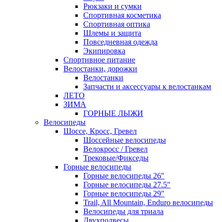
Рюкзаки и сумки
Спортивная косметика
Спортивная оптика
Шлемы и защита
Повседневная одежда
Экипировка
Спортивное питание
Велостанки, дорожки
Велостанки
Запчасти и аксессуары к велостанкам
ЛЕТО
ЗИМА
ГОРНЫЕ ЛЫЖИ
Велосипеды
Шоссе, Кросс, Гревел
Шоссейные велосипеды
Велокросс / Гревел
Трековые/Фикседы
Горные велосипеды
Горные велосипеды 26"
Горные велосипеды 27.5"
Горные велосипеды 29"
Trail, All Mountain, Enduro велосипеды
Велосипеды для триала
Двухподвесы