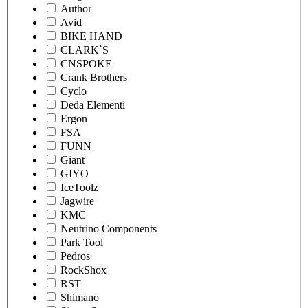
Author
Avid
BIKE HAND
CLARK`S
CNSPOKE
Crank Brothers
Cyclo
Deda Elementi
Ergon
FSA
FUNN
Giant
GIYO
IceToolz
Jagwire
KMC
Neutrino Components
Park Tool
Pedros
RockShox
RST
Shimano