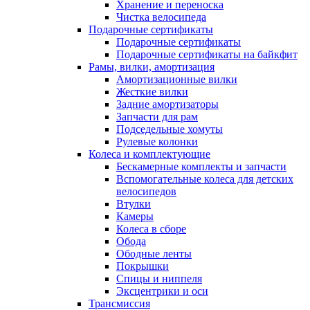
Хранение и переноска
Чистка велосипеда
Подарочные сертификаты
Подарочные сертификаты
Подарочные сертификаты на байкфит
Рамы, вилки, амортизация
Амортизационные вилки
Жесткие вилки
Задние амортизаторы
Запчасти для рам
Подседельные хомуты
Рулевые колонки
Колеса и комплектующие
Бескамерные комплекты и запчасти
Вспомогательные колеса для детских
велосипедов
Втулки
Камеры
Колеса в сборе
Обода
Ободные ленты
Покрышки
Спицы и ниппеля
Эксцентрики и оси
Трансмиссия