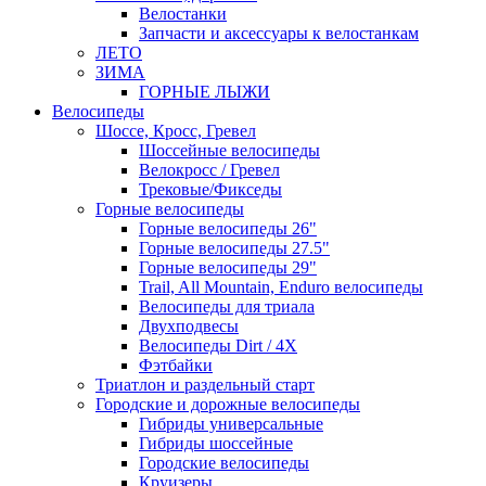
Велостанки
Запчасти и аксессуары к велостанкам
ЛЕТО
ЗИМА
ГОРНЫЕ ЛЫЖИ
Велосипеды
Шоссе, Кросс, Гревел
Шоссейные велосипеды
Велокросс / Гревел
Трековые/Фикседы
Горные велосипеды
Горные велосипеды 26"
Горные велосипеды 27.5"
Горные велосипеды 29"
Trail, All Mountain, Enduro велосипеды
Велосипеды для триала
Двухподвесы
Велосипеды Dirt / 4X
Фэтбайки
Триатлон и раздельный старт
Городские и дорожные велосипеды
Гибриды универсальные
Гибриды шоссейные
Городские велосипеды
Круизеры