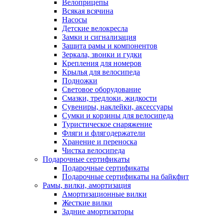
Велоприцепы
Всякая всячина
Насосы
Детские велокресла
Замки и сигнализация
Защита рамы и компонентов
Зеркала, звонки и гудки
Крепления для номеров
Крылья для велосипеда
Подножки
Световое оборудование
Смазки, тредлоки, жидкости
Сувениры, наклейки, аксессуары
Сумки и корзины для велосипеда
Туристическое снаряжение
Фляги и флягодержатели
Хранение и переноска
Чистка велосипеда
Подарочные сертификаты
Подарочные сертификаты
Подарочные сертификаты на байкфит
Рамы, вилки, амортизация
Амортизационные вилки
Жесткие вилки
Задние амортизаторы