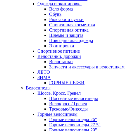
Одежда и экипировка
Вело форма
Обувь
Рюкзаки и сумки
Спортивная косметика
Спортивная оптика
Шлемы и защита
Повседневная одежда
Экипировка
Спортивное питание
Велостанки, дорожки
Велостанки
Запчасти и аксессуары к велостанкам
ЛЕТО
ЗИМА
ГОРНЫЕ ЛЫЖИ
Велосипеды
Шоссе, Кросс, Гревел
Шоссейные велосипеды
Велокросс / Гревел
Трековые/Фикседы
Горные велосипеды
Горные велосипеды 26"
Горные велосипеды 27.5"
Горные велосипеды 29"