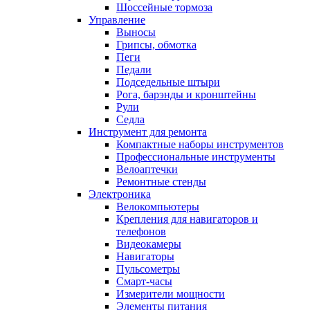
Шоссейные тормоза
Управление
Выносы
Грипсы, обмотка
Пеги
Педали
Подседельные штыри
Рога, барэнды и кронштейны
Рули
Седла
Инструмент для ремонта
Компактные наборы инструментов
Профессиональные инструменты
Велоаптечки
Ремонтные стенды
Электроника
Велокомпьютеры
Крепления для навигаторов и
телефонов
Видеокамеры
Навигаторы
Пульсометры
Смарт-часы
Измерители мощности
Элементы питания