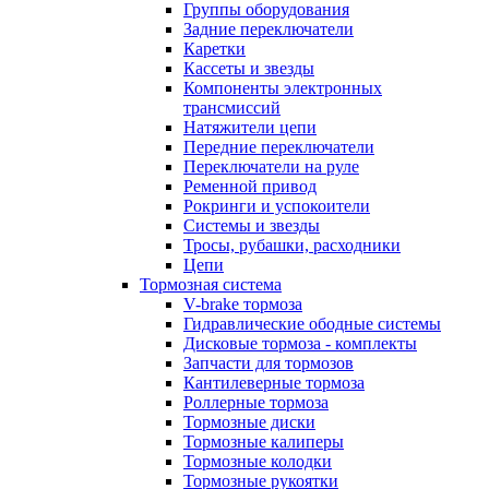
Группы оборудования
Задние переключатели
Каретки
Кассеты и звезды
Компоненты электронных
трансмиссий
Натяжители цепи
Передние переключатели
Переключатели на руле
Ременной привод
Рокринги и успокоители
Системы и звезды
Тросы, рубашки, расходники
Цепи
Тормозная система
V-brake тормоза
Гидравлические ободные системы
Дисковые тормоза - комплекты
Запчасти для тормозов
Кантилеверные тормоза
Роллерные тормоза
Тормозные диски
Тормозные калиперы
Тормозные колодки
Тормозные рукоятки