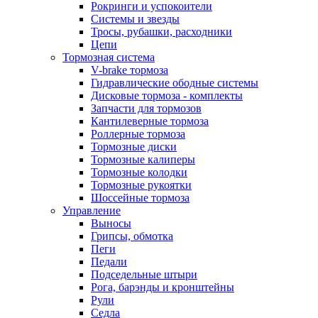
Рокринги и успокоители
Системы и звезды
Тросы, рубашки, расходники
Цепи
Тормозная система
V-brake тормоза
Гидравлические ободные системы
Дисковые тормоза - комплекты
Запчасти для тормозов
Кантилеверные тормоза
Роллерные тормоза
Тормозные диски
Тормозные калиперы
Тормозные колодки
Тормозные рукоятки
Шоссейные тормоза
Управление
Выносы
Грипсы, обмотка
Пеги
Педали
Подседельные штыри
Рога, барэнды и кронштейны
Рули
Седла