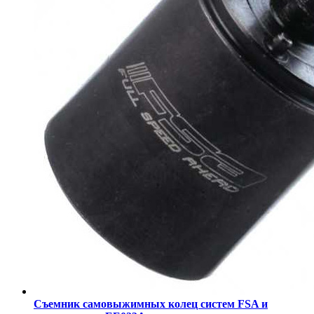
Съемник самовыжимных колец систем FSA и