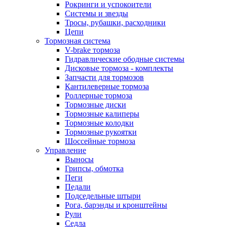
Рокринги и успокоители
Системы и звезды
Тросы, рубашки, расходники
Цепи
Тормозная система
V-brake тормоза
Гидравлические ободные системы
Дисковые тормоза - комплекты
Запчасти для тормозов
Кантилеверные тормоза
Роллерные тормоза
Тормозные диски
Тормозные калиперы
Тормозные колодки
Тормозные рукоятки
Шоссейные тормоза
Управление
Выносы
Грипсы, обмотка
Пеги
Педали
Подседельные штыри
Рога, барэнды и кронштейны
Рули
Седла