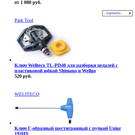
от 1 080 руб.
- варианты -
В наличии
Park Tool
Ключ Weliteco TL-PD40 для разборки педалей с
пластиковой юбкой Shimano и Wellgo
520 руб.
В наличии
WELITECO
Ключ Г-образный шестигранный с ручкой Unior
193HX