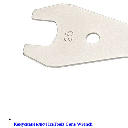
Конусный ключ IceToolz Cone Wrench