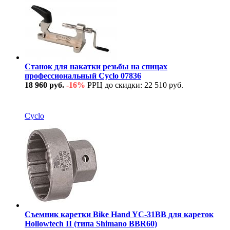
Станок для накатки резьбы на спицах
профессиональный Cyclo 07836
18 960 руб.
-16%
РРЦ до скидки: 22 510 руб.
В наличии
Cyclo
Съемник каретки Bike Hand YC-31BB для кареток
Hollowtech II (типа Shimano BBR60)