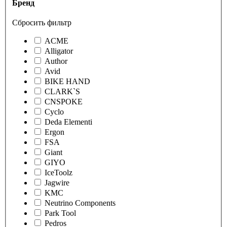
Бренд
Сбросить фильтр
ACME
Alligator
Author
Avid
BIKE HAND
CLARK`S
CNSPOKE
Cyclo
Deda Elementi
Ergon
FSA
Giant
GIYO
IceToolz
Jagwire
KMC
Neutrino Components
Park Tool
Pedros