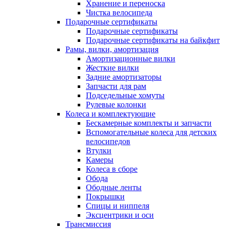
Хранение и переноска
Чистка велосипеда
Подарочные сертификаты
Подарочные сертификаты
Подарочные сертификаты на байкфит
Рамы, вилки, амортизация
Амортизационные вилки
Жесткие вилки
Задние амортизаторы
Запчасти для рам
Подседельные хомуты
Рулевые колонки
Колеса и комплектующие
Бескамерные комплекты и запчасти
Вспомогательные колеса для детских
велосипедов
Втулки
Камеры
Колеса в сборе
Обода
Ободные ленты
Покрышки
Спицы и ниппеля
Эксцентрики и оси
Трансмиссия