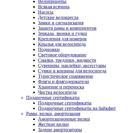
Велоприцепы
Всякая всячина
Насосы
Детские велокресла
Замки и сигнализация
Защита рамы и компонентов
Зеркала, звонки и гудки
Крепления для номеров
Крылья для велосипеда
Подножки
Световое оборудование
Смазки, тредлоки, жидкости
Сувениры, наклейки, аксессуары
Сумки и корзины для велосипеда
Туристическое снаряжение
Фляги и флягодержатели
Хранение и переноска
Чистка велосипеда
Подарочные сертификаты
Подарочные сертификаты
Подарочные сертификаты на байкфит
Рамы, вилки, амортизация
Амортизационные вилки
Жесткие вилки
Задние амортизаторы