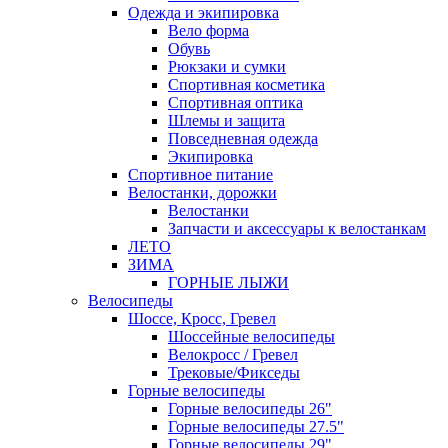
Одежда и экипировка
Вело форма
Обувь
Рюкзаки и сумки
Спортивная косметика
Спортивная оптика
Шлемы и защита
Повседневная одежда
Экипировка
Спортивное питание
Велостанки, дорожки
Велостанки
Запчасти и аксессуары к велостанкам
ЛЕТО
ЗИМА
ГОРНЫЕ ЛЫЖИ
Велосипеды
Шоссе, Кросс, Гревел
Шоссейные велосипеды
Велокросс / Гревел
Трековые/Фикседы
Горные велосипеды
Горные велосипеды 26"
Горные велосипеды 27.5"
Горные велосипеды 29"