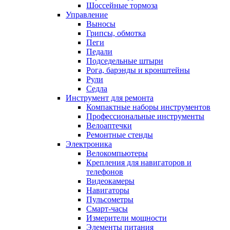
Шоссейные тормоза
Управление
Выносы
Грипсы, обмотка
Пеги
Педали
Подседельные штыри
Рога, барэнды и кронштейны
Рули
Седла
Инструмент для ремонта
Компактные наборы инструментов
Профессиональные инструменты
Велоаптечки
Ремонтные стенды
Электроника
Велокомпьютеры
Крепления для навигаторов и
телефонов
Видеокамеры
Навигаторы
Пульсометры
Смарт-часы
Измерители мощности
Элементы питания