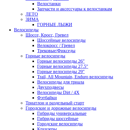
Велостанки
Запчасти и аксессуары к велостанкам
ЛЕТО
ЗИМА
ГОРНЫЕ ЛЫЖИ
Велосипеды
Шоссе, Кросс, Гревел
Шоссейные велосипеды
Велокросс / Гревел
Трековые/Фикседы
Горные велосипеды
Горные велосипеды 26"
Горные велосипеды 27.5"
Горные велосипеды 29"
Trail, All Mountain, Enduro велосипеды
Велосипеды для триала
Двухподвесы
Велосипеды Dirt / 4X
Фэтбайки
Триатлон и раздельный старт
Городские и дорожные велосипеды
Гибриды универсальные
Гибриды шоссейные
Городские велосипеды
Круизеры