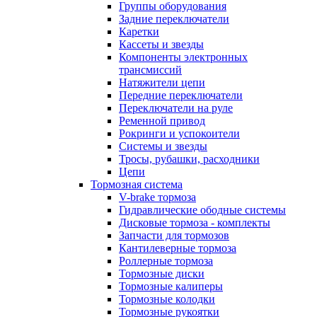
Группы оборудования
Задние переключатели
Каретки
Кассеты и звезды
Компоненты электронных
трансмиссий
Натяжители цепи
Передние переключатели
Переключатели на руле
Ременной привод
Рокринги и успокоители
Системы и звезды
Тросы, рубашки, расходники
Цепи
Тормозная система
V-brake тормоза
Гидравлические ободные системы
Дисковые тормоза - комплекты
Запчасти для тормозов
Кантилеверные тормоза
Роллерные тормоза
Тормозные диски
Тормозные калиперы
Тормозные колодки
Тормозные рукоятки