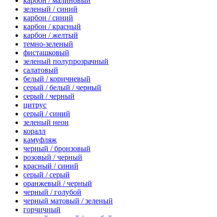
карбон / малиновый
зеленый / синий
карбон / синий
карбон / красный
карбон / желтый
темно-зеленый
фисташковый
зеленый полупрозрачный
салатовый
белый / коричневый
серый / белый / черный
серый / черный
цитрус
серый / синий
зеленый неон
коралл
камуфляж
черный / бронзовый
розовый / черный
красный / синий
серый / серый
оранжевый / черный
черный / голубой
черный матовый / зеленый
горчичный