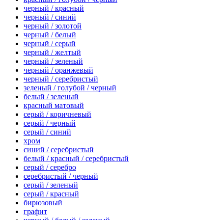
черный / красный
черный / синий
черный / золотой
черный / белый
черный / серый
черный / желтый
черный / зеленый
черный / оранжевый
черный / серебристый
зеленый / голубой / черный
белый / зеленый
красный матовый
серый / коричневый
серый / черный
серый / синий
хром
синий / серебристый
белый / красный / серебристый
серый / серебро
серебристый / черный
серый / зеленый
серый / красный
бирюзовый
графит