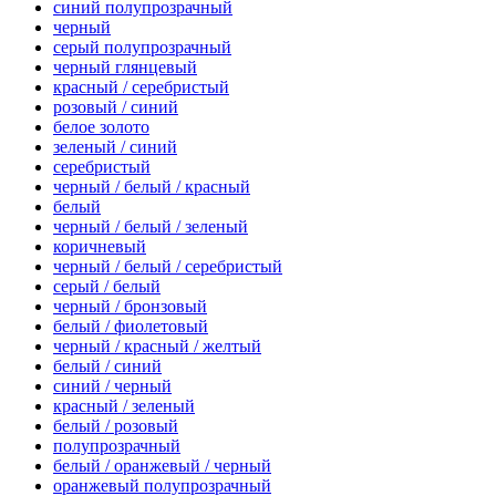
синий полупрозрачный
черный
серый полупрозрачный
черный глянцевый
красный / серебристый
розовый / синий
белое золото
зеленый / синий
серебристый
черный / белый / красный
белый
черный / белый / зеленый
коричневый
черный / белый / серебристый
серый / белый
черный / бронзовый
белый / фиолетовый
черный / красный / желтый
белый / синий
синий / черный
красный / зеленый
белый / розовый
полупрозрачный
белый / оранжевый / черный
оранжевый полупрозрачный