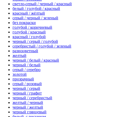
светло-серый / черный / красный
белый / голубой / красный
красный / жёлтый
серый / черный / зеленый
без покраски
голубой / коричневый
голубой / красный
красный / голубой
черный / серый / голубой
серебристый / голубой / зеленый
разноцветный
желтый
черный / белый / красный
черный / белый
серый / серебро
золотой
прозрачный
серый / розовый
черный / серый
черный / графит
черный / серебристый
желтый / черный
черный / желтый
черный глянцевый
белый, с рисунком