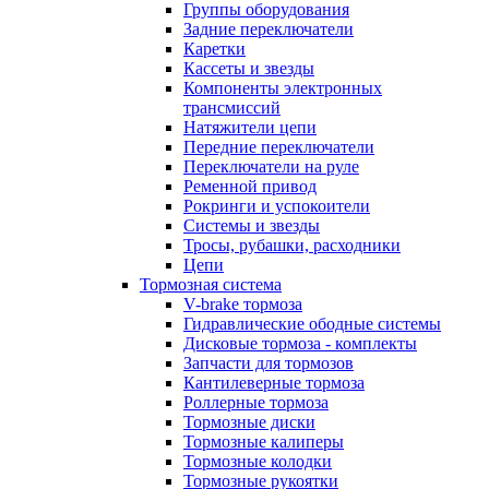
Группы оборудования
Задние переключатели
Каретки
Кассеты и звезды
Компоненты электронных
трансмиссий
Натяжители цепи
Передние переключатели
Переключатели на руле
Ременной привод
Рокринги и успокоители
Системы и звезды
Тросы, рубашки, расходники
Цепи
Тормозная система
V-brake тормоза
Гидравлические ободные системы
Дисковые тормоза - комплекты
Запчасти для тормозов
Кантилеверные тормоза
Роллерные тормоза
Тормозные диски
Тормозные калиперы
Тормозные колодки
Тормозные рукоятки