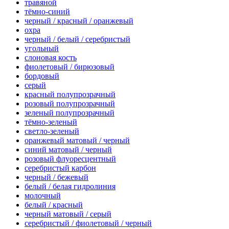
травяной
тёмно-синий
черный / красный / оранжевый
охра
черный / белый / серебристый
угольный
слоновая кость
фиолетовый / бирюзовый
бордовый
серый
красный полупрозрачный
розовый полупрозрачный
зеленый полупрозрачный
тёмно-зеленый
светло-зеленый
оранжевый матовый / черный
синий матовый / черный
розовый флуоресцентный
серебристый карбон
черный / бежевый
белый / белая гидролиния
молочный
белый / красный
черный матовый / серый
серебристый / фиолетовый / черный