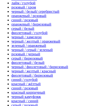
лайм / голубой
розовый / хром
черный / белый/ серебристый
оранжевый / розовый
синий / розовый
оранжевый / бирюзовый
серый / белый
фиолетовый / голубой
черный / хамелеон
черный / желтый / оранжевый
зеленый / оранжевый
черный / серый / зеленый
розовый / черный
серый / бирюзовый
фиолетовый / белый
черный / фиолетовый / бирюзовый
черный / желтый / красный
фиолетовый / бирюзовый
синий / голубой
красный / жёлтый
синий / розовый
красный кирпичный
черный камуфляж
красный / синий
серый / розовый