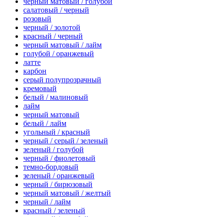
черный матовый / голубой
салатовый / черный
розовый
черный / золотой
красный / черный
черный матовый / лайм
голубой / оранжевый
латте
карбон
серый полупрозрачный
кремовый
белый / малиновый
лайм
черный матовый
белый / лайм
угольный / красный
черный / серый / зеленый
зеленый / голубой
черный / фиолетовый
темно-бордовый
зеленый / оранжевый
черный / бирюзовый
черный матовый / желтый
черный / лайм
красный / зеленый