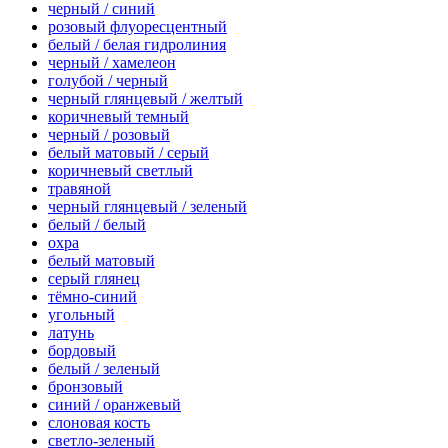
черный / синий
розовый флуоресцентный
белый / белая гидролиния
черный / хамелеон
голубой / черный
черный глянцевый / желтый
коричневый темный
черный / розовый
белый матовый / серый
коричневый светлый
травяной
черный глянцевый / зеленый
белый / белый
охра
белый матовый
серый глянец
тёмно-синий
угольный
латунь
бордовый
белый / зеленый
бронзовый
синий / оранжевый
слоновая кость
светло-зеленый