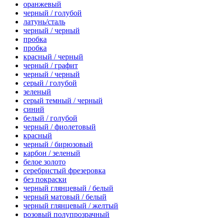
оранжевый
черный / голубой
латунь/сталь
черный / черный
пробка
пробка
красный / черный
черный / графит
черный / черный
серый / голубой
зеленый
серый темный / черный
синий
белый / голубой
черный / фиолетовый
красный
черный / бирюзовый
карбон / зеленый
белое золото
серебристый фрезеровка
без покраски
черный глянцевый / белый
черный матовый / белый
черный глянцевый / желтый
розовый полупрозрачный