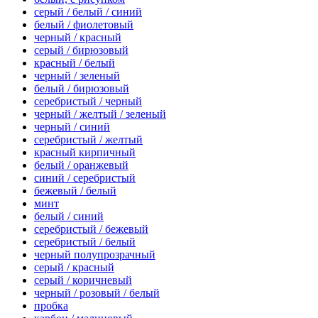
серый / белый / синий
белый / фиолетовый
черный / красный
серый / бирюзовый
красный / белый
черный / зеленый
белый / бирюзовый
серебристый / черный
черный / желтый / зеленый
черный / синий
серебристый / желтый
красный кирпичный
белый / оранжевый
синий / серебристый
бежевый / белый
минт
белый / синий
серебристый / бежевый
серебристый / белый
черный полупрозрачный
серый / красный
серый / коричневый
черный / розовый / белый
пробка