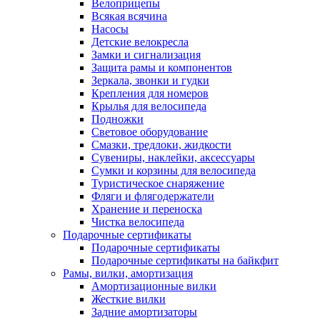
Велоприцепы
Всякая всячина
Насосы
Детские велокресла
Замки и сигнализация
Защита рамы и компонентов
Зеркала, звонки и гудки
Крепления для номеров
Крылья для велосипеда
Подножки
Световое оборудование
Смазки, тредлоки, жидкости
Сувениры, наклейки, аксессуары
Сумки и корзины для велосипеда
Туристическое снаряжение
Фляги и флягодержатели
Хранение и переноска
Чистка велосипеда
Подарочные сертификаты
Подарочные сертификаты
Подарочные сертификаты на байкфит
Рамы, вилки, амортизация
Амортизационные вилки
Жесткие вилки
Задние амортизаторы