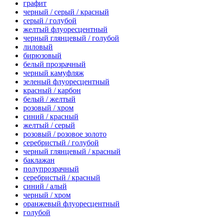
графит
черный / серый / красный
серый / голубой
желтый флуоресцентный
черный глянцевый / голубой
лиловый
бирюзовый
белый прозрачный
черный камуфляж
зеленый флуоресцентный
красный / карбон
белый / желтый
розовый / хром
синий / красный
желтый / серый
розовый / розовое золото
серебристый / голубой
черный глянцевый / красный
баклажан
полупрозрачный
серебристый / красный
синий / алый
черный / хром
оранжевый флуоресцентный
голубой