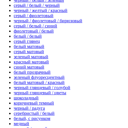
черный / белый / зеленый
серый / белый / черный
черный / желтый / красный
серый / фиолетовый
черный / фиолетовый / бирюзовый
серый / белый / синий
фиолетовый / белый
белый / белый
серый глянец
белый матовый
серый матовый
зеленый матовый
красный матовый
синий матовый
белый прозрачный
зеленый флуоресцентный
белый матовый / красный
черный глянцевый / голубой
черный глянцевый / цветы
шоколадный
коричневый темный
черный / радуга
серебристый / белый
белый, с рисунком
медный