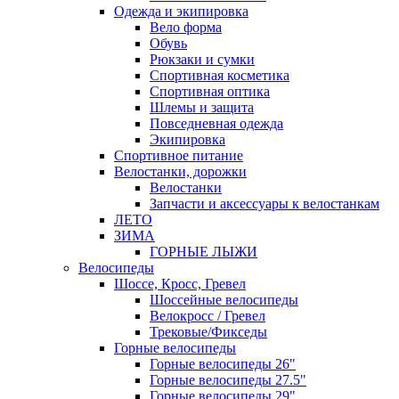
Одежда и экипировка
Вело форма
Обувь
Рюкзаки и сумки
Спортивная косметика
Спортивная оптика
Шлемы и защита
Повседневная одежда
Экипировка
Спортивное питание
Велостанки, дорожки
Велостанки
Запчасти и аксессуары к велостанкам
ЛЕТО
ЗИМА
ГОРНЫЕ ЛЫЖИ
Велосипеды
Шоссе, Кросс, Гревел
Шоссейные велосипеды
Велокросс / Гревел
Трековые/Фикседы
Горные велосипеды
Горные велосипеды 26"
Горные велосипеды 27.5"
Горные велосипеды 29"