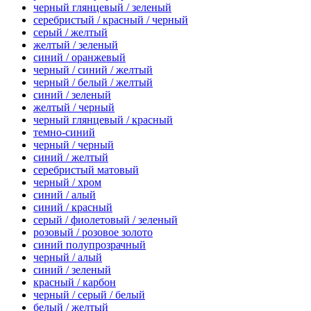
черный глянцевый / зеленый
серебристый / красный / черный
серый / желтый
желтый / зеленый
синий / оранжевый
черный / синий / желтый
черный / белый / желтый
синий / зеленый
желтый / черный
черный глянцевый / красный
темно-синий
черный / черный
синий / желтый
серебристый матовый
черный / хром
синий / алый
синий / красный
серый / фиолетовый / зеленый
розовый / розовое золото
синий полупрозрачный
черный / алый
синий / зеленый
красный / карбон
черный / серый / белый
белый / желтый