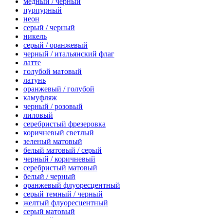
медный / черный
пурпурный
неон
серый / черный
никель
серый / оранжевый
черный / итальянский флаг
латте
голубой матовый
латунь
оранжевый / голубой
камуфляж
черный / розовый
лиловый
серебристый фрезеровка
коричневый светлый
зеленый матовый
белый матовый / серый
черный / коричневый
серебристый матовый
белый / черный
оранжевый флуоресцентный
серый темный / черный
желтый флуоресцентный
серый матовый