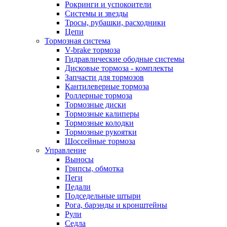
Рокринги и успокоители
Системы и звезды
Тросы, рубашки, расходники
Цепи
Тормозная система
V-brake тормоза
Гидравлические ободные системы
Дисковые тормоза - комплекты
Запчасти для тормозов
Кантилеверные тормоза
Роллерные тормоза
Тормозные диски
Тормозные калиперы
Тормозные колодки
Тормозные рукоятки
Шоссейные тормоза
Управление
Выносы
Грипсы, обмотка
Пеги
Педали
Подседельные штыри
Рога, барэнды и кронштейны
Рули
Седла