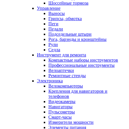
Шоссейные тормоза
Управление
Выносы
Грипсы, обмотка
Пеги
Педали
Подседельные штыри
Рога, барэнды и кронштейны
Рули
Седла
Инструмент для ремонта
Компактные наборы инструментов
Профессиональные инструменты
Велоаптечки
Ремонтные стенды
Электроника
Велокомпьютеры
Крепления для навигаторов и
телефонов
Видеокамеры
Навигаторы
Пульсометры
Смарт-часы
Измерители мощности
Элементы питания