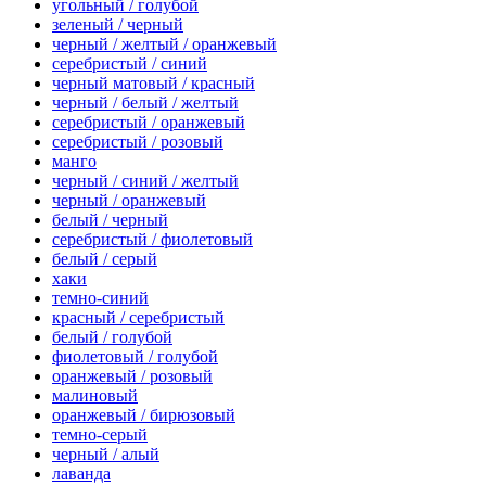
угольный / голубой
зеленый / черный
черный / желтый / оранжевый
серебристый / синий
черный матовый / красный
черный / белый / желтый
серебристый / оранжевый
серебристый / розовый
манго
черный / синий / желтый
черный / оранжевый
белый / черный
серебристый / фиолетовый
белый / серый
хаки
темно-синий
красный / серебристый
белый / голубой
фиолетовый / голубой
оранжевый / розовый
малиновый
оранжевый / бирюзовый
темно-серый
черный / алый
лаванда