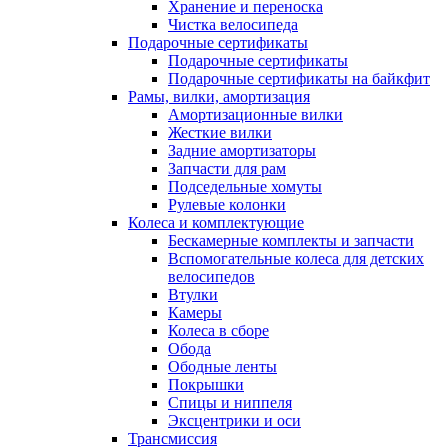
Хранение и переноска
Чистка велосипеда
Подарочные сертификаты
Подарочные сертификаты
Подарочные сертификаты на байкфит
Рамы, вилки, амортизация
Амортизационные вилки
Жесткие вилки
Задние амортизаторы
Запчасти для рам
Подседельные хомуты
Рулевые колонки
Колеса и комплектующие
Бескамерные комплекты и запчасти
Вспомогательные колеса для детских
велосипедов
Втулки
Камеры
Колеса в сборе
Обода
Ободные ленты
Покрышки
Спицы и ниппеля
Эксцентрики и оси
Трансмиссия