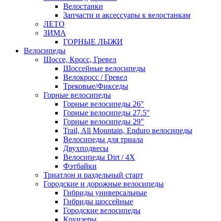
Велостанки
Запчасти и аксессуары к велостанкам
ЛЕТО
ЗИМА
ГОРНЫЕ ЛЫЖИ
Велосипеды
Шоссе, Кросс, Гревел
Шоссейные велосипеды
Велокросс / Гревел
Трековые/Фикседы
Горные велосипеды
Горные велосипеды 26"
Горные велосипеды 27.5"
Горные велосипеды 29"
Trail, All Mountain, Enduro велосипеды
Велосипеды для триала
Двухподвесы
Велосипеды Dirt / 4X
Фэтбайки
Триатлон и раздельный старт
Городские и дорожные велосипеды
Гибриды универсальные
Гибриды шоссейные
Городские велосипеды
Круизеры