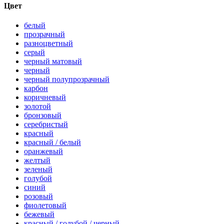
Цвет
белый
прозрачный
разноцветный
серый
черный матовый
черный
черный полупрозрачный
карбон
коричневый
золотой
бронзовый
серебристый
красный
красный / белый
оранжевый
желтый
зеленый
голубой
синий
розовый
фиолетовый
бежевый
красный / голубой / черный