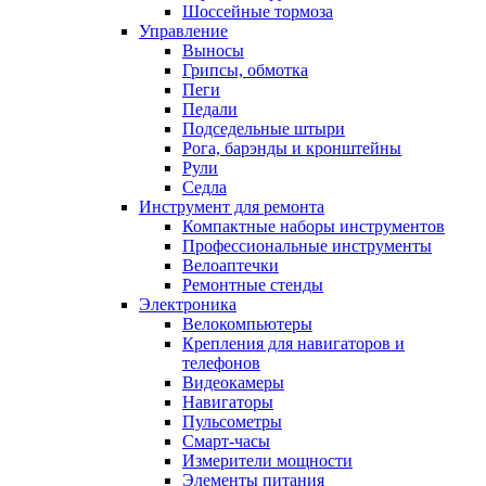
Шоссейные тормоза
Управление
Выносы
Грипсы, обмотка
Пеги
Педали
Подседельные штыри
Рога, барэнды и кронштейны
Рули
Седла
Инструмент для ремонта
Компактные наборы инструментов
Профессиональные инструменты
Велоаптечки
Ремонтные стенды
Электроника
Велокомпьютеры
Крепления для навигаторов и
телефонов
Видеокамеры
Навигаторы
Пульсометры
Смарт-часы
Измерители мощности
Элементы питания