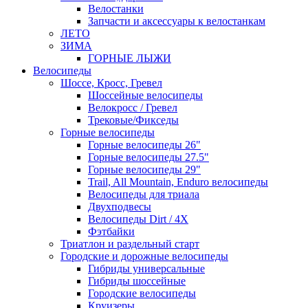
Велостанки
Запчасти и аксессуары к велостанкам
ЛЕТО
ЗИМА
ГОРНЫЕ ЛЫЖИ
Велосипеды
Шоссе, Кросс, Гревел
Шоссейные велосипеды
Велокросс / Гревел
Трековые/Фикседы
Горные велосипеды
Горные велосипеды 26"
Горные велосипеды 27.5"
Горные велосипеды 29"
Trail, All Mountain, Enduro велосипеды
Велосипеды для триала
Двухподвесы
Велосипеды Dirt / 4X
Фэтбайки
Триатлон и раздельный старт
Городские и дорожные велосипеды
Гибриды универсальные
Гибриды шоссейные
Городские велосипеды
Круизеры