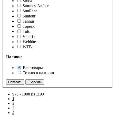
Strida
Sturmey Archer
SunRace
Suntour
Tannus
Topeak
Tufo
Vittoria
Weldtite
WTB
Наличие
Все товары
Только в наличии
973
-
1008 из 1193
1
2
3
4