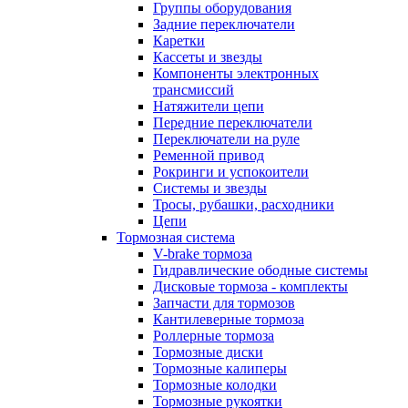
Группы оборудования
Задние переключатели
Каретки
Кассеты и звезды
Компоненты электронных
трансмиссий
Натяжители цепи
Передние переключатели
Переключатели на руле
Ременной привод
Рокринги и успокоители
Системы и звезды
Тросы, рубашки, расходники
Цепи
Тормозная система
V-brake тормоза
Гидравлические ободные системы
Дисковые тормоза - комплекты
Запчасти для тормозов
Кантилеверные тормоза
Роллерные тормоза
Тормозные диски
Тормозные калиперы
Тормозные колодки
Тормозные рукоятки