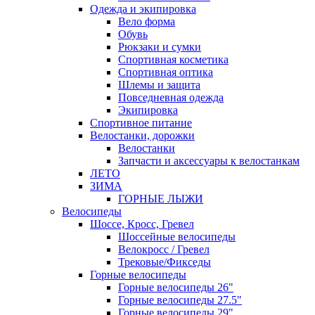
Одежда и экипировка
Вело форма
Обувь
Рюкзаки и сумки
Спортивная косметика
Спортивная оптика
Шлемы и защита
Повседневная одежда
Экипировка
Спортивное питание
Велостанки, дорожки
Велостанки
Запчасти и аксессуары к велостанкам
ЛЕТО
ЗИМА
ГОРНЫЕ ЛЫЖИ
Велосипеды
Шоссе, Кросс, Гревел
Шоссейные велосипеды
Велокросс / Гревел
Трековые/Фикседы
Горные велосипеды
Горные велосипеды 26"
Горные велосипеды 27.5"
Горные велосипеды 29"