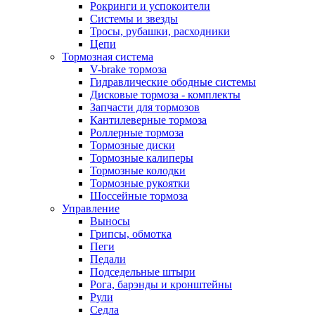
Рокринги и успокоители
Системы и звезды
Тросы, рубашки, расходники
Цепи
Тормозная система
V-brake тормоза
Гидравлические ободные системы
Дисковые тормоза - комплекты
Запчасти для тормозов
Кантилеверные тормоза
Роллерные тормоза
Тормозные диски
Тормозные калиперы
Тормозные колодки
Тормозные рукоятки
Шоссейные тормоза
Управление
Выносы
Грипсы, обмотка
Пеги
Педали
Подседельные штыри
Рога, барэнды и кронштейны
Рули
Седла