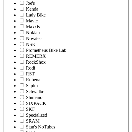
Joe's
Kenda
Lady Bike
Mavic
Maxxis
Nokian
Novatec
NSK
Prometheus Bike Lab
REMERX
RockShox
Rodi
RST
Rubena
Sapim
Schwalbe
Shimano
SIXPACK
SKF
Specialized
SRAM
Stan's NoTubes