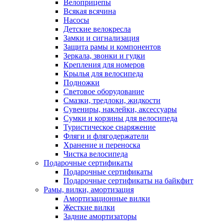
Велоприцепы
Всякая всячина
Насосы
Детские велокресла
Замки и сигнализация
Защита рамы и компонентов
Зеркала, звонки и гудки
Крепления для номеров
Крылья для велосипеда
Подножки
Световое оборудование
Смазки, тредлоки, жидкости
Сувениры, наклейки, аксессуары
Сумки и корзины для велосипеда
Туристическое снаряжение
Фляги и флягодержатели
Хранение и переноска
Чистка велосипеда
Подарочные сертификаты
Подарочные сертификаты
Подарочные сертификаты на байкфит
Рамы, вилки, амортизация
Амортизационные вилки
Жесткие вилки
Задние амортизаторы