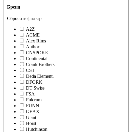
Бренд
Сбросить фильтр
A2Z
ACME
Alex Rims
Author
CNSPOKE
Continental
Crank Brothers
CST
Deda Elementi
DFORK
DT Swiss
FSA
Fulcrum
FUNN
GEAX
Giant
Horst
Hutchinson