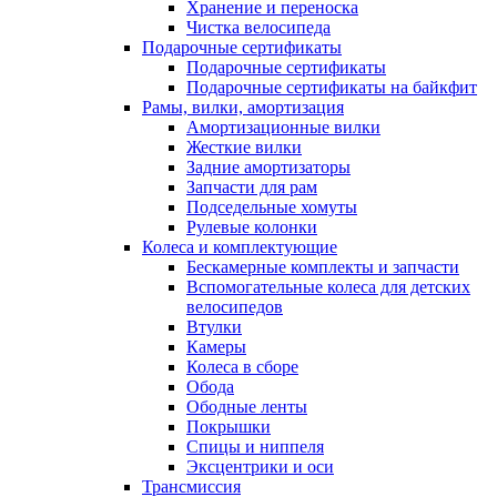
Хранение и переноска
Чистка велосипеда
Подарочные сертификаты
Подарочные сертификаты
Подарочные сертификаты на байкфит
Рамы, вилки, амортизация
Амортизационные вилки
Жесткие вилки
Задние амортизаторы
Запчасти для рам
Подседельные хомуты
Рулевые колонки
Колеса и комплектующие
Бескамерные комплекты и запчасти
Вспомогательные колеса для детских
велосипедов
Втулки
Камеры
Колеса в сборе
Обода
Ободные ленты
Покрышки
Спицы и ниппеля
Эксцентрики и оси
Трансмиссия