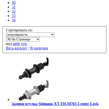
30
31
32
33
34
Сортировать по
вид
table
row
Весь каталог
/
В наличии
Задняя втулка Shimano XT FH-M765 Center Lock