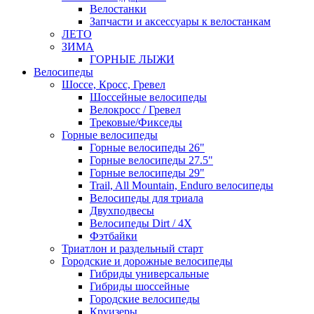
Велостанки
Запчасти и аксессуары к велостанкам
ЛЕТО
ЗИМА
ГОРНЫЕ ЛЫЖИ
Велосипеды
Шоссе, Кросс, Гревел
Шоссейные велосипеды
Велокросс / Гревел
Трековые/Фикседы
Горные велосипеды
Горные велосипеды 26"
Горные велосипеды 27.5"
Горные велосипеды 29"
Trail, All Mountain, Enduro велосипеды
Велосипеды для триала
Двухподвесы
Велосипеды Dirt / 4X
Фэтбайки
Триатлон и раздельный старт
Городские и дорожные велосипеды
Гибриды универсальные
Гибриды шоссейные
Городские велосипеды
Круизеры