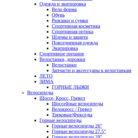
Одежда и экипировка
Вело форма
Обувь
Рюкзаки и сумки
Спортивная косметика
Спортивная оптика
Шлемы и защита
Повседневная одежда
Экипировка
Спортивное питание
Велостанки, дорожки
Велостанки
Запчасти и аксессуары к велостанкам
ЛЕТО
ЗИМА
ГОРНЫЕ ЛЫЖИ
Велосипеды
Шоссе, Кросс, Гревел
Шоссейные велосипеды
Велокросс / Гревел
Трековые/Фикседы
Горные велосипеды
Горные велосипеды 26"
Горные велосипеды 27.5"
Горные велосипеды 29"