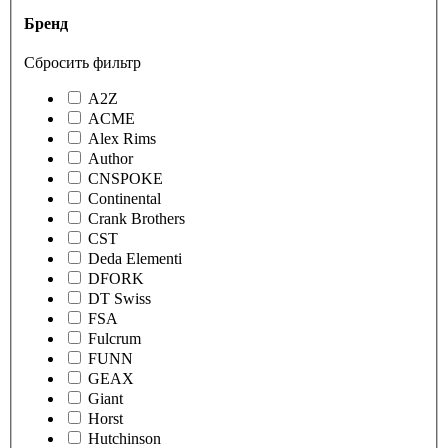
Бренд
Сбросить фильтр
A2Z
ACME
Alex Rims
Author
CNSPOKE
Continental
Crank Brothers
CST
Deda Elementi
DFORK
DT Swiss
FSA
Fulcrum
FUNN
GEAX
Giant
Horst
Hutchinson