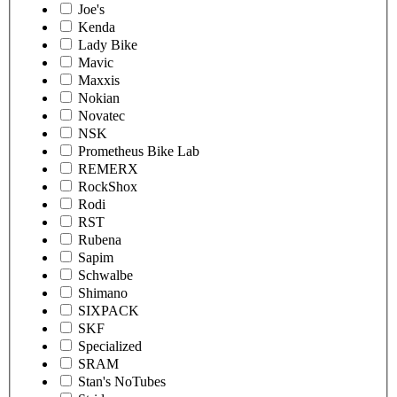
Joe's
Kenda
Lady Bike
Mavic
Maxxis
Nokian
Novatec
NSK
Prometheus Bike Lab
REMERX
RockShox
Rodi
RST
Rubena
Sapim
Schwalbe
Shimano
SIXPACK
SKF
Specialized
SRAM
Stan's NoTubes