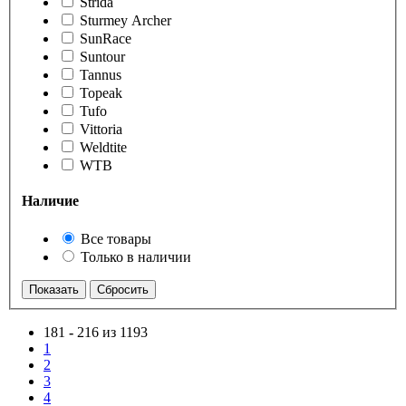
Strida
Sturmey Archer
SunRace
Suntour
Tannus
Topeak
Tufo
Vittoria
Weldtite
WTB
Наличие
Все товары
Только в наличии
181
-
216 из 1193
1
2
3
4