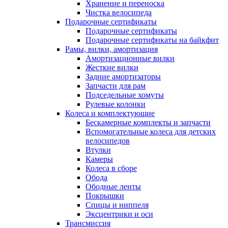
Хранение и переноска
Чистка велосипеда
Подарочные сертификаты
Подарочные сертификаты
Подарочные сертификаты на байкфит
Рамы, вилки, амортизация
Амортизационные вилки
Жесткие вилки
Задние амортизаторы
Запчасти для рам
Подседельные хомуты
Рулевые колонки
Колеса и комплектующие
Бескамерные комплекты и запчасти
Вспомогательные колеса для детских
велосипедов
Втулки
Камеры
Колеса в сборе
Обода
Ободные ленты
Покрышки
Спицы и ниппеля
Эксцентрики и оси
Трансмиссия