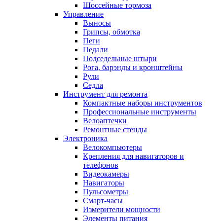
Шоссейные тормоза
Управление
Выносы
Грипсы, обмотка
Пеги
Педали
Подседельные штыри
Рога, барэнды и кронштейны
Рули
Седла
Инструмент для ремонта
Компактные наборы инструментов
Профессиональные инструменты
Велоаптечки
Ремонтные стенды
Электроника
Велокомпьютеры
Крепления для навигаторов и
телефонов
Видеокамеры
Навигаторы
Пульсометры
Смарт-часы
Измерители мощности
Элементы питания