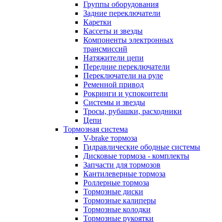
Группы оборудования
Задние переключатели
Каретки
Кассеты и звезды
Компоненты электронных
трансмиссий
Натяжители цепи
Передние переключатели
Переключатели на руле
Ременной привод
Рокринги и успокоители
Системы и звезды
Тросы, рубашки, расходники
Цепи
Тормозная система
V-brake тормоза
Гидравлические ободные системы
Дисковые тормоза - комплекты
Запчасти для тормозов
Кантилеверные тормоза
Роллерные тормоза
Тормозные диски
Тормозные калиперы
Тормозные колодки
Тормозные рукоятки