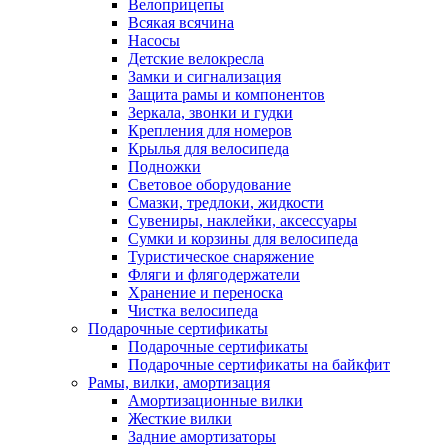
Велоприцепы
Всякая всячина
Насосы
Детские велокресла
Замки и сигнализация
Защита рамы и компонентов
Зеркала, звонки и гудки
Крепления для номеров
Крылья для велосипеда
Подножки
Световое оборудование
Смазки, тредлоки, жидкости
Сувениры, наклейки, аксессуары
Сумки и корзины для велосипеда
Туристическое снаряжение
Фляги и флягодержатели
Хранение и переноска
Чистка велосипеда
Подарочные сертификаты
Подарочные сертификаты
Подарочные сертификаты на байкфит
Рамы, вилки, амортизация
Амортизационные вилки
Жесткие вилки
Задние амортизаторы