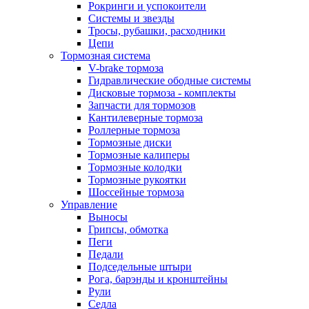
Рокринги и успокоители
Системы и звезды
Тросы, рубашки, расходники
Цепи
Тормозная система
V-brake тормоза
Гидравлические ободные системы
Дисковые тормоза - комплекты
Запчасти для тормозов
Кантилеверные тормоза
Роллерные тормоза
Тормозные диски
Тормозные калиперы
Тормозные колодки
Тормозные рукоятки
Шоссейные тормоза
Управление
Выносы
Грипсы, обмотка
Пеги
Педали
Подседельные штыри
Рога, барэнды и кронштейны
Рули
Седла