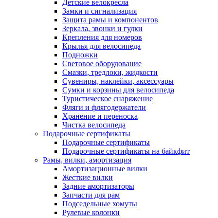
Детские велокресла
Замки и сигнализация
Защита рамы и компонентов
Зеркала, звонки и гудки
Крепления для номеров
Крылья для велосипеда
Подножки
Световое оборудование
Смазки, тредлоки, жидкости
Сувениры, наклейки, аксессуары
Сумки и корзины для велосипеда
Туристическое снаряжение
Фляги и флягодержатели
Хранение и переноска
Чистка велосипеда
Подарочные сертификаты
Подарочные сертификаты
Подарочные сертификаты на байкфит
Рамы, вилки, амортизация
Амортизационные вилки
Жесткие вилки
Задние амортизаторы
Запчасти для рам
Подседельные хомуты
Рулевые колонки