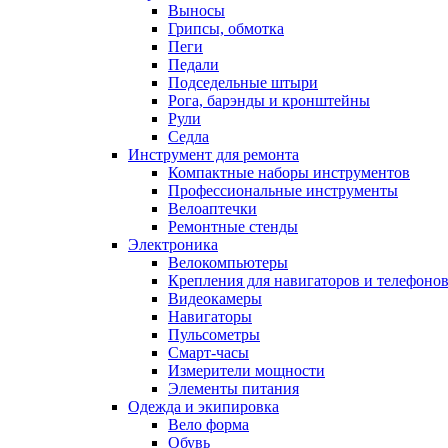
Выносы
Грипсы, обмотка
Пеги
Педали
Подседельные штыри
Рога, барэнды и кронштейны
Рули
Седла
Инструмент для ремонта
Компактные наборы инструментов
Профессиональные инструменты
Велоаптечки
Ремонтные стенды
Электроника
Велокомпьютеры
Крепления для навигаторов и телефоно
Видеокамеры
Навигаторы
Пульсометры
Смарт-часы
Измерители мощности
Элементы питания
Одежда и экипировка
Вело форма
Обувь