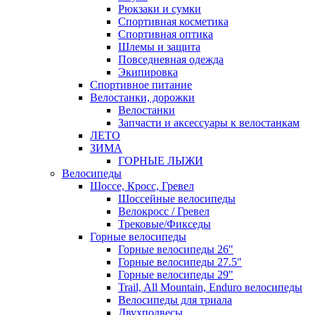
Рюкзаки и сумки
Спортивная косметика
Спортивная оптика
Шлемы и защита
Повседневная одежда
Экипировка
Спортивное питание
Велостанки, дорожки
Велостанки
Запчасти и аксессуары к велостанкам
ЛЕТО
ЗИМА
ГОРНЫЕ ЛЫЖИ
Велосипеды
Шоссе, Кросс, Гревел
Шоссейные велосипеды
Велокросс / Гревел
Трековые/Фикседы
Горные велосипеды
Горные велосипеды 26"
Горные велосипеды 27.5"
Горные велосипеды 29"
Trail, All Mountain, Enduro велосипеды
Велосипеды для триала
Двухподвесы