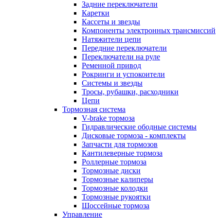
Задние переключатели
Каретки
Кассеты и звезды
Компоненты электронных трансмиссий
Натяжители цепи
Передние переключатели
Переключатели на руле
Ременной привод
Рокринги и успокоители
Системы и звезды
Тросы, рубашки, расходники
Цепи
Тормозная система
V-brake тормоза
Гидравлические ободные системы
Дисковые тормоза - комплекты
Запчасти для тормозов
Кантилеверные тормоза
Роллерные тормоза
Тормозные диски
Тормозные калиперы
Тормозные колодки
Тормозные рукоятки
Шоссейные тормоза
Управление