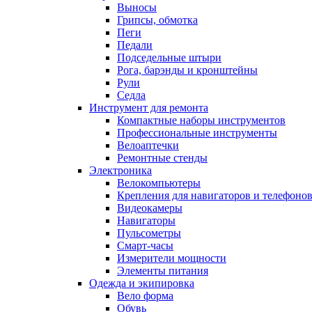
Выносы
Грипсы, обмотка
Пеги
Педали
Подседельные штыри
Рога, барэнды и кронштейны
Рули
Седла
Инструмент для ремонта
Компактные наборы инструментов
Профессиональные инструменты
Велоаптечки
Ремонтные стенды
Электроника
Велокомпьютеры
Крепления для навигаторов и телефоно
Видеокамеры
Навигаторы
Пульсометры
Смарт-часы
Измерители мощности
Элементы питания
Одежда и экипировка
Вело форма
Обувь