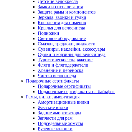
Детские велокресла
Замки и сигнализация
Защита рамы и компонентов
Зеркала, звонки и гудки
Крепления для номеров
Крылья для велосипеда
Подножки
Световое оборудование
Смазки, тредлоки, жидкости
Сувениры, наклейки, аксессуары
Сумки и корзины для велосипеда
Туристическое снаряжение
Фляги и флягодержатели
Хранение и переноска
Чистка велосипеда
Подарочные сертификаты
Подарочные сертификаты
Подарочные сертификаты на байкфит
Рамы, вилки, амортизация
Амортизационные вилки
Жесткие вилки
Задние амортизаторы
Запчасти для рам
Подседельные хомуты
Рулевые колонки