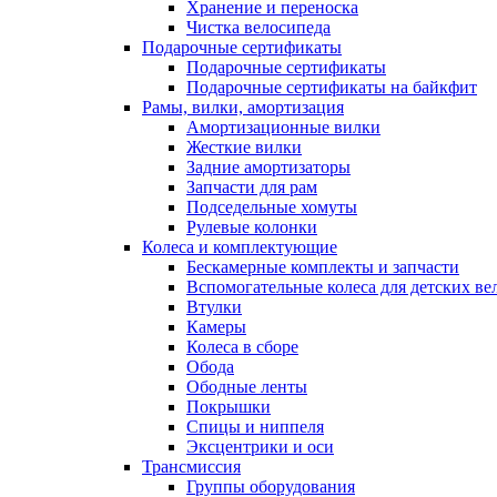
Хранение и переноска
Чистка велосипеда
Подарочные сертификаты
Подарочные сертификаты
Подарочные сертификаты на байкфит
Рамы, вилки, амортизация
Амортизационные вилки
Жесткие вилки
Задние амортизаторы
Запчасти для рам
Подседельные хомуты
Рулевые колонки
Колеса и комплектующие
Бескамерные комплекты и запчасти
Вспомогательные колеса для детских ве
Втулки
Камеры
Колеса в сборе
Обода
Ободные ленты
Покрышки
Спицы и ниппеля
Эксцентрики и оси
Трансмиссия
Группы оборудования