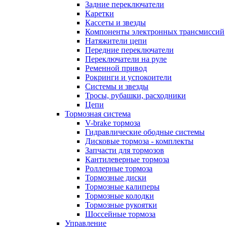
Задние переключатели
Каретки
Кассеты и звезды
Компоненты электронных трансмиссий
Натяжители цепи
Передние переключатели
Переключатели на руле
Ременной привод
Рокринги и успокоители
Системы и звезды
Тросы, рубашки, расходники
Цепи
Тормозная система
V-brake тормоза
Гидравлические ободные системы
Дисковые тормоза - комплекты
Запчасти для тормозов
Кантилеверные тормоза
Роллерные тормоза
Тормозные диски
Тормозные калиперы
Тормозные колодки
Тормозные рукоятки
Шоссейные тормоза
Управление