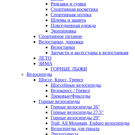
Рюкзаки и сумки
Спортивная косметика
Спортивная оптика
Шлемы и защита
Повседневная одежда
Экипировка
Спортивное питание
Велостанки, дорожки
Велостанки
Запчасти и аксессуары к велостанкам
ЛЕТО
ЗИМА
ГОРНЫЕ ЛЫЖИ
Велосипеды
Шоссе, Кросс, Гревел
Шоссейные велосипеды
Велокросс / Гревел
Трековые/Фикседы
Горные велосипеды
Горные велосипеды 26"
Горные велосипеды 27.5"
Горные велосипеды 29"
Trail, All Mountain, Enduro велосипеды
Велосипеды для триала
Двухподвесы