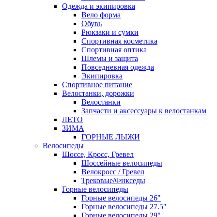
Одежда и экипировка
Вело форма
Обувь
Рюкзаки и сумки
Спортивная косметика
Спортивная оптика
Шлемы и защита
Повседневная одежда
Экипировка
Спортивное питание
Велостанки, дорожки
Велостанки
Запчасти и аксессуары к велостанкам
ЛЕТО
ЗИМА
ГОРНЫЕ ЛЫЖИ
Велосипеды
Шоссе, Кросс, Гревел
Шоссейные велосипеды
Велокросс / Гревел
Трековые/Фикседы
Горные велосипеды
Горные велосипеды 26"
Горные велосипеды 27.5"
Горные велосипеды 29"