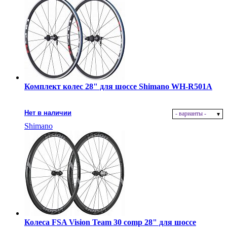
Комплект колес 28" для шоссе Shimano WH-R501A
Нет в наличии
- варианты -
Shimano
Колеса FSA Vision Team 30 comp 28" для шоссе