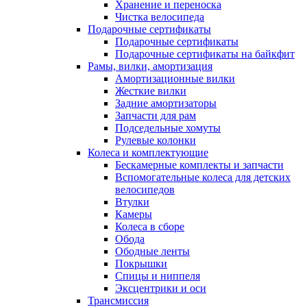
Хранение и переноска
Чистка велосипеда
Подарочные сертификаты
Подарочные сертификаты
Подарочные сертификаты на байкфит
Рамы, вилки, амортизация
Амортизационные вилки
Жесткие вилки
Задние амортизаторы
Запчасти для рам
Подседельные хомуты
Рулевые колонки
Колеса и комплектующие
Бескамерные комплекты и запчасти
Вспомогательные колеса для детских
велосипедов
Втулки
Камеры
Колеса в сборе
Обода
Ободные ленты
Покрышки
Спицы и ниппеля
Эксцентрики и оси
Трансмиссия