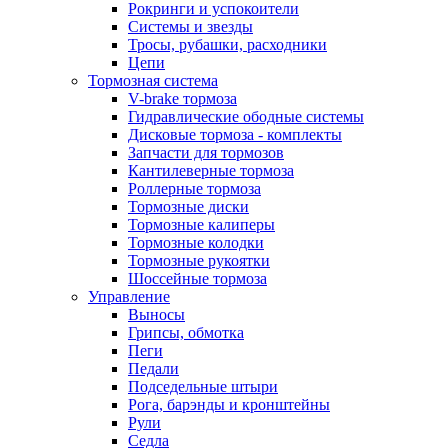
Рокринги и успокоители
Системы и звезды
Тросы, рубашки, расходники
Цепи
Тормозная система
V-brake тормоза
Гидравлические ободные системы
Дисковые тормоза - комплекты
Запчасти для тормозов
Кантилеверные тормоза
Роллерные тормоза
Тормозные диски
Тормозные калиперы
Тормозные колодки
Тормозные рукоятки
Шоссейные тормоза
Управление
Выносы
Грипсы, обмотка
Пеги
Педали
Подседельные штыри
Рога, барэнды и кронштейны
Рули
Седла