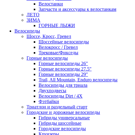
Велостанки
Запчасти и аксессуары к велостанкам
ЛЕТО
ЗИМА
ГОРНЫЕ ЛЫЖИ
Велосипеды
Шоссе, Кросс, Гревел
Шоссейные велосипеды
Велокросс / Гревел
Трековые/Фикседы
Горные велосипеды
Горные велосипеды 26"
Горные велосипеды 27.5"
Горные велосипеды 29"
Trail, All Mountain, Enduro велосипеды
Велосипеды для триала
Двухподвесы
Велосипеды Dirt / 4X
Фэтбайки
Триатлон и раздельный старт
Городские и дорожные велосипеды
Гибриды универсальные
Гибриды шоссейные
Городские велосипеды
Круизеры