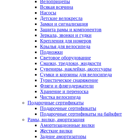
Велоприцепы
Всякая всячина
Насосы
Детские велокресла
Замки и сигнализация
Защита рамы и компонентов
Зеркала, звонки и гудки
Крепления для номеров
Крылья для велосипеда
Подножки
Световое оборудование
Смазки, тредлоки, жидкости
Сувениры, наклейки, аксессуары
Сумки и корзины для велосипеда
Туристическое снаряжение
Фляги и флягодержатели
Хранение и переноска
Чистка велосипеда
Подарочные сертификаты
Подарочные сертификаты
Подарочные сертификаты на байкфит
Рамы, вилки, амортизация
Амортизационные вилки
Жесткие вилки
Задние амортизаторы