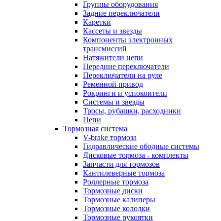
Группы оборудования
Задние переключатели
Каретки
Кассеты и звезды
Компоненты электронных
трансмиссий
Натяжители цепи
Передние переключатели
Переключатели на руле
Ременной привод
Рокринги и успокоители
Системы и звезды
Тросы, рубашки, расходники
Цепи
Тормозная система
V-brake тормоза
Гидравлические ободные системы
Дисковые тормоза - комплекты
Запчасти для тормозов
Кантилеверные тормоза
Роллерные тормоза
Тормозные диски
Тормозные калиперы
Тормозные колодки
Тормозные рукоятки