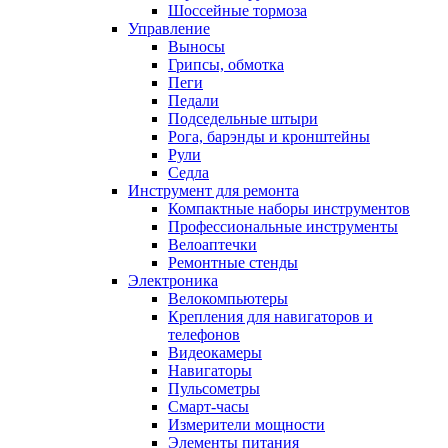
Шоссейные тормоза
Управление
Выносы
Грипсы, обмотка
Пеги
Педали
Подседельные штыри
Рога, барэнды и кронштейны
Рули
Седла
Инструмент для ремонта
Компактные наборы инструментов
Профессиональные инструменты
Велоаптечки
Ремонтные стенды
Электроника
Велокомпьютеры
Крепления для навигаторов и
телефонов
Видеокамеры
Навигаторы
Пульсометры
Смарт-часы
Измерители мощности
Элементы питания