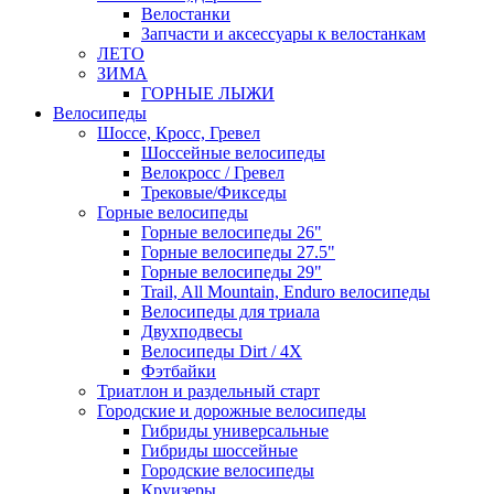
Велостанки
Запчасти и аксессуары к велостанкам
ЛЕТО
ЗИМА
ГОРНЫЕ ЛЫЖИ
Велосипеды
Шоссе, Кросс, Гревел
Шоссейные велосипеды
Велокросс / Гревел
Трековые/Фикседы
Горные велосипеды
Горные велосипеды 26"
Горные велосипеды 27.5"
Горные велосипеды 29"
Trail, All Mountain, Enduro велосипеды
Велосипеды для триала
Двухподвесы
Велосипеды Dirt / 4X
Фэтбайки
Триатлон и раздельный старт
Городские и дорожные велосипеды
Гибриды универсальные
Гибриды шоссейные
Городские велосипеды
Круизеры