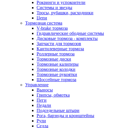
Рокринги и успокоители
Системы и звезды
Тросы, рубашки, расходники
Цепи
Тормозная система
V-brake тормоза
Гидравлические ободные системы
Дисковые тормоза - комплекты
Запчасти для тормозов
Кантилеверные тормоза
Роллерные тормоза
Тормозные диски
Тормозные калиперы
Тормозные колодки
Тормозные рукоятки
Шоссейные тормоза
Управление
Выносы
Грипсы, обмотка
Пеги
Педали
Подседельные штыри
Рога, барэнды и кронштейны
Рули
Седла