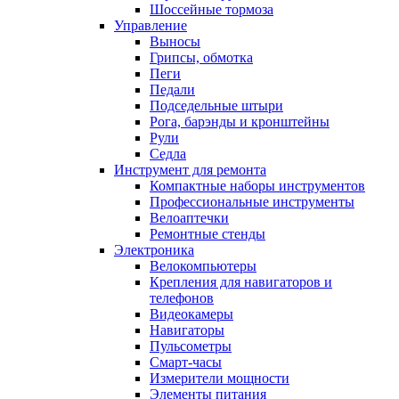
Шоссейные тормоза
Управление
Выносы
Грипсы, обмотка
Пеги
Педали
Подседельные штыри
Рога, барэнды и кронштейны
Рули
Седла
Инструмент для ремонта
Компактные наборы инструментов
Профессиональные инструменты
Велоаптечки
Ремонтные стенды
Электроника
Велокомпьютеры
Крепления для навигаторов и
телефонов
Видеокамеры
Навигаторы
Пульсометры
Смарт-часы
Измерители мощности
Элементы питания