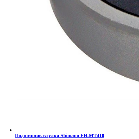
Подшипник втулки Shimano FH-MT410