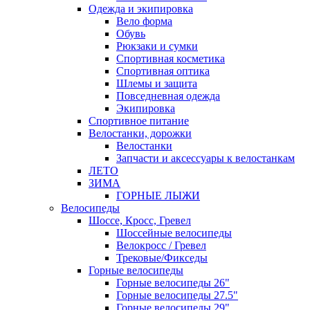
Одежда и экипировка
Вело форма
Обувь
Рюкзаки и сумки
Спортивная косметика
Спортивная оптика
Шлемы и защита
Повседневная одежда
Экипировка
Спортивное питание
Велостанки, дорожки
Велостанки
Запчасти и аксессуары к велостанкам
ЛЕТО
ЗИМА
ГОРНЫЕ ЛЫЖИ
Велосипеды
Шоссе, Кросс, Гревел
Шоссейные велосипеды
Велокросс / Гревел
Трековые/Фикседы
Горные велосипеды
Горные велосипеды 26"
Горные велосипеды 27.5"
Горные велосипеды 29"