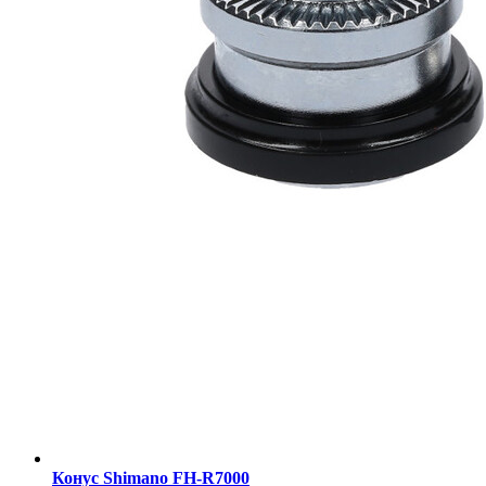
Конус Shimano FH-R7000