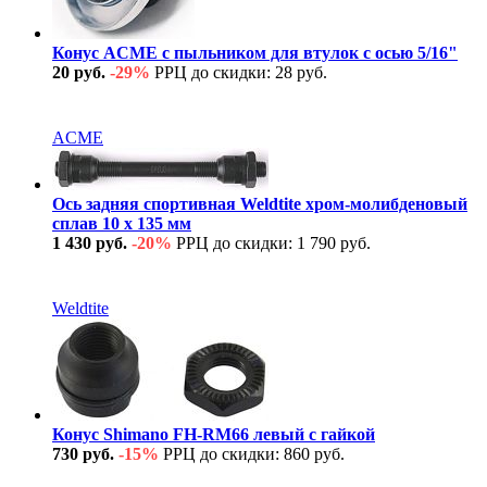
Конус ACME с пыльником для втулок с осью 5/16"
20 руб.
-29%
РРЦ до скидки: 28 руб.
В наличии
ACME
Ось задняя спортивная Weldtite хром-молибденовый
сплав 10 х 135 мм
1 430 руб.
-20%
РРЦ до скидки: 1 790 руб.
В наличии
Weldtite
Конус Shimano FH-RM66 левый с гайкой
730 руб.
-15%
РРЦ до скидки: 860 руб.