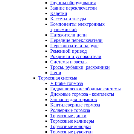
Группы оборудования
Задние переключатели
Каретки
Кассеты и звезды
Компоненты электронных
трансмиссий
Натяжители цепи
Передние переключатели
Переключатели на руле
Ременной привод
Рокринги и успокоители
Системы и звезды
Тросы, рубашки, расходники
Цепи
Тормозная система
V-brake тормоза
Гидравлические ободные системы
Дисковые тормоза - комплекты
Запчасти для тормозов
Кантилеверные тормоза
Роллерные тормоза
Тормозные диски
Тормозные калиперы
Тормозные колодки
Тормозные рукоятки