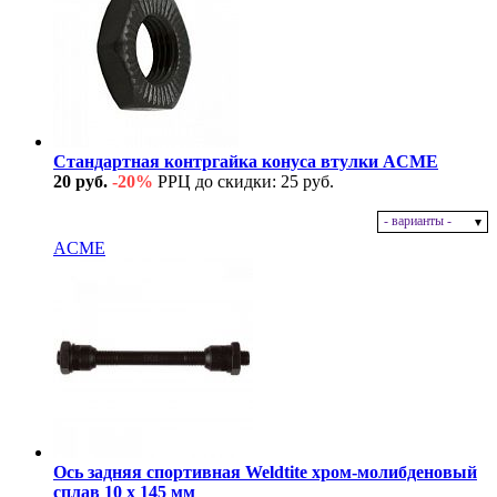
Стандартная контргайка конуса втулки ACME
20 руб.
-20%
РРЦ до скидки: 25 руб.
- варианты -
В наличии
ACME
Ось задняя спортивная Weldtite хром-молибденовый
сплав 10 х 145 мм