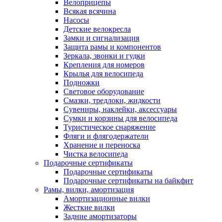
Велоприцепы
Всякая всячина
Насосы
Детские велокресла
Замки и сигнализация
Защита рамы и компонентов
Зеркала, звонки и гудки
Крепления для номеров
Крылья для велосипеда
Подножки
Световое оборудование
Смазки, тредлоки, жидкости
Сувениры, наклейки, аксессуары
Сумки и корзины для велосипеда
Туристическое снаряжение
Фляги и флягодержатели
Хранение и переноска
Чистка велосипеда
Подарочные сертификаты
Подарочные сертификаты
Подарочные сертификаты на байкфит
Рамы, вилки, амортизация
Амортизационные вилки
Жесткие вилки
Задние амортизаторы