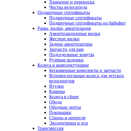
Хранение и переноска
Чистка велосипеда
Подарочные сертификаты
Подарочные сертификаты
Подарочные сертификаты на байкфит
Рамы, вилки, амортизация
Амортизационные вилки
Жесткие вилки
Задние амортизаторы
Запчасти для рам
Подседельные хомуты
Рулевые колонки
Колеса и комплектующие
Бескамерные комплекты и запчасти
Вспомогательные колеса для детских
велосипедов
Втулки
Камеры
Колеса в сборе
Обода
Ободные ленты
Покрышки
Спицы и ниппеля
Эксцентрики и оси
Трансмиссия