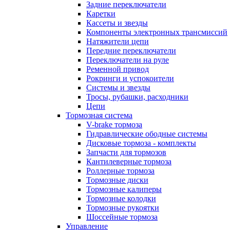
Задние переключатели
Каретки
Кассеты и звезды
Компоненты электронных трансмиссий
Натяжители цепи
Передние переключатели
Переключатели на руле
Ременной привод
Рокринги и успокоители
Системы и звезды
Тросы, рубашки, расходники
Цепи
Тормозная система
V-brake тормоза
Гидравлические ободные системы
Дисковые тормоза - комплекты
Запчасти для тормозов
Кантилеверные тормоза
Роллерные тормоза
Тормозные диски
Тормозные калиперы
Тормозные колодки
Тормозные рукоятки
Шоссейные тормоза
Управление