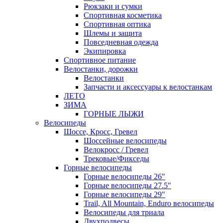
Рюкзаки и сумки
Спортивная косметика
Спортивная оптика
Шлемы и защита
Повседневная одежда
Экипировка
Спортивное питание
Велостанки, дорожки
Велостанки
Запчасти и аксессуары к велостанкам
ЛЕТО
ЗИМА
ГОРНЫЕ ЛЫЖИ
Велосипеды
Шоссе, Кросс, Гревел
Шоссейные велосипеды
Велокросс / Гревел
Трековые/Фикседы
Горные велосипеды
Горные велосипеды 26"
Горные велосипеды 27.5"
Горные велосипеды 29"
Trail, All Mountain, Enduro велосипеды
Велосипеды для триала
Двухподвесы