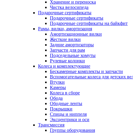
Хранение и переноска
Чистка велосипеда
Подарочные сертификаты
Подарочные сертификаты
Подарочные сертификаты на байкфит
Рамы, вилки, амортизация
Амортизационные вилки
Жесткие вилки
Задние амортизаторы
Запчасти для рам
Подседельные хомуты
Рулевые колонки
Колеса и комплектующие
Бескамерные комплекты и запчасти
Вспомогательные колеса для детских ве
Втулки
Камеры
Колеса в сборе
Обода
Ободные ленты
Покрышки
Спицы и ниппеля
Эксцентрики и оси
Трансмиссия
Группы оборудования