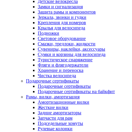
Детские велокресла
Замки и сигнализация
Защита рамы и компонентов
Зеркала, звонки и гудки
Крепления для номеров
Крылья для велосипеда
Подножки
Световое оборудование
Смазки, тредлоки, жидкости
Сувениры, наклейки, аксессуары
Сумки и корзины для велосипеда
Туристическое снаряжение
Фляги и флягодержатели
Хранение и переноска
Чистка велосипеда
Подарочные сертификаты
Подарочные сертификаты
Подарочные сертификаты на байкфит
Рамы, вилки, амортизация
Амортизационные вилки
Жесткие вилки
Задние амортизаторы
Запчасти для рам
Подседельные хомуты
Рулевые колонки