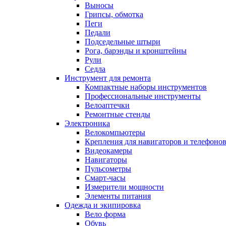
Выносы
Грипсы, обмотка
Пеги
Педали
Подседельные штыри
Рога, барэнды и кронштейны
Рули
Седла
Инструмент для ремонта
Компактные наборы инструментов
Профессиональные инструменты
Велоаптечки
Ремонтные стенды
Электроника
Велокомпьютеры
Крепления для навигаторов и телефоно
Видеокамеры
Навигаторы
Пульсометры
Смарт-часы
Измерители мощности
Элементы питания
Одежда и экипировка
Вело форма
Обувь