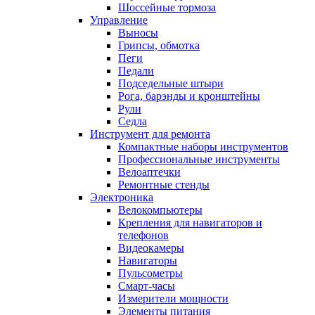
Шоссейные тормоза
Управление
Выносы
Грипсы, обмотка
Пеги
Педали
Подседельные штыри
Рога, барэнды и кронштейны
Рули
Седла
Инструмент для ремонта
Компактные наборы инструментов
Профессиональные инструменты
Велоаптечки
Ремонтные стенды
Электроника
Велокомпьютеры
Крепления для навигаторов и
телефонов
Видеокамеры
Навигаторы
Пульсометры
Смарт-часы
Измерители мощности
Элементы питания