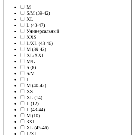
M
S/M (39-42)
XL
L (43-47)
Универсальный
XXS
L/XL (43-46)
M (39-42)
XL/XXL
M/L
S (8)
S/M
L
M (40-42)
XS
XL (14)
L (12)
L (43-44)
M (10)
3XL
XL (45-46)
L/XL