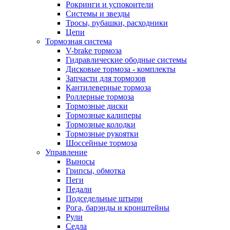
Рокринги и успокоители
Системы и звезды
Тросы, рубашки, расходники
Цепи
Тормозная система
V-brake тормоза
Гидравлические ободные системы
Дисковые тормоза - комплекты
Запчасти для тормозов
Кантилеверные тормоза
Роллерные тормоза
Тормозные диски
Тормозные калиперы
Тормозные колодки
Тормозные рукоятки
Шоссейные тормоза
Управление
Выносы
Грипсы, обмотка
Пеги
Педали
Подседельные штыри
Рога, барэнды и кронштейны
Рули
Седла