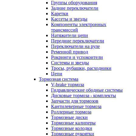
Группы оборудования
Задние переключатели
Каретки
Кассеты и звезды
Компоненты электронных
трансмиссий
Натяжители цепи
Передние переключатели
Переключатели на руле
Ременной привод
Рокринги и успокоители
Системы и звезды
Тросы, рубашки, расходники
Цепи
Тормозная система
V-brake тормоза
Гидравлические ободные системы
Дисковые тормоза - комплекты
Запчасти для тормозов
Кантилеверные тормоза
Роллерные тормоза
Тормозные диски
Тормозные калиперы
Тормозные колодки
Тормозные рукоятки