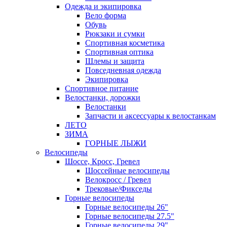
Одежда и экипировка
Вело форма
Обувь
Рюкзаки и сумки
Спортивная косметика
Спортивная оптика
Шлемы и защита
Повседневная одежда
Экипировка
Спортивное питание
Велостанки, дорожки
Велостанки
Запчасти и аксессуары к велостанкам
ЛЕТО
ЗИМА
ГОРНЫЕ ЛЫЖИ
Велосипеды
Шоссе, Кросс, Гревел
Шоссейные велосипеды
Велокросс / Гревел
Трековые/Фикседы
Горные велосипеды
Горные велосипеды 26"
Горные велосипеды 27.5"
Горные велосипеды 29"