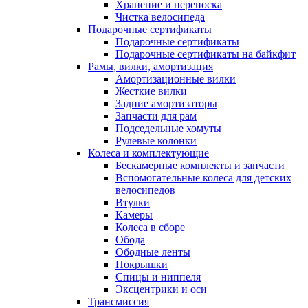
Хранение и переноска
Чистка велосипеда
Подарочные сертификаты
Подарочные сертификаты
Подарочные сертификаты на байкфит
Рамы, вилки, амортизация
Амортизационные вилки
Жесткие вилки
Задние амортизаторы
Запчасти для рам
Подседельные хомуты
Рулевые колонки
Колеса и комплектующие
Бескамерные комплекты и запчасти
Вспомогательные колеса для детских
велосипедов
Втулки
Камеры
Колеса в сборе
Обода
Ободные ленты
Покрышки
Спицы и ниппеля
Эксцентрики и оси
Трансмиссия