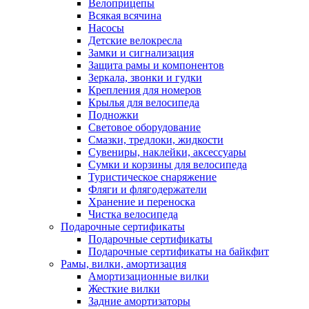
Велоприцепы
Всякая всячина
Насосы
Детские велокресла
Замки и сигнализация
Защита рамы и компонентов
Зеркала, звонки и гудки
Крепления для номеров
Крылья для велосипеда
Подножки
Световое оборудование
Смазки, тредлоки, жидкости
Сувениры, наклейки, аксессуары
Сумки и корзины для велосипеда
Туристическое снаряжение
Фляги и флягодержатели
Хранение и переноска
Чистка велосипеда
Подарочные сертификаты
Подарочные сертификаты
Подарочные сертификаты на байкфит
Рамы, вилки, амортизация
Амортизационные вилки
Жесткие вилки
Задние амортизаторы