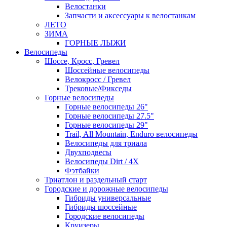
Велостанки
Запчасти и аксессуары к велостанкам
ЛЕТО
ЗИМА
ГОРНЫЕ ЛЫЖИ
Велосипеды
Шоссе, Кросс, Гревел
Шоссейные велосипеды
Велокросс / Гревел
Трековые/Фикседы
Горные велосипеды
Горные велосипеды 26"
Горные велосипеды 27.5"
Горные велосипеды 29"
Trail, All Mountain, Enduro велосипеды
Велосипеды для триала
Двухподвесы
Велосипеды Dirt / 4X
Фэтбайки
Триатлон и раздельный старт
Городские и дорожные велосипеды
Гибриды универсальные
Гибриды шоссейные
Городские велосипеды
Круизеры