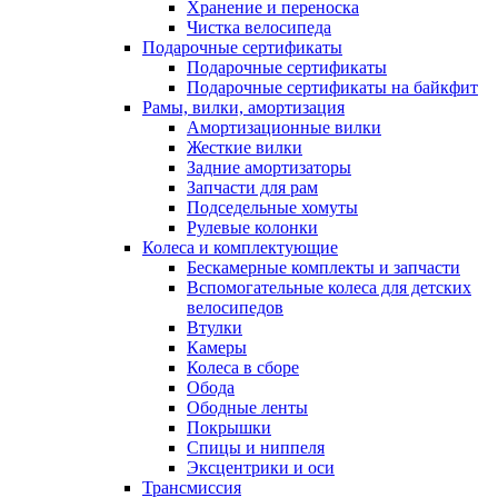
Хранение и переноска
Чистка велосипеда
Подарочные сертификаты
Подарочные сертификаты
Подарочные сертификаты на байкфит
Рамы, вилки, амортизация
Амортизационные вилки
Жесткие вилки
Задние амортизаторы
Запчасти для рам
Подседельные хомуты
Рулевые колонки
Колеса и комплектующие
Бескамерные комплекты и запчасти
Вспомогательные колеса для детских
велосипедов
Втулки
Камеры
Колеса в сборе
Обода
Ободные ленты
Покрышки
Спицы и ниппеля
Эксцентрики и оси
Трансмиссия