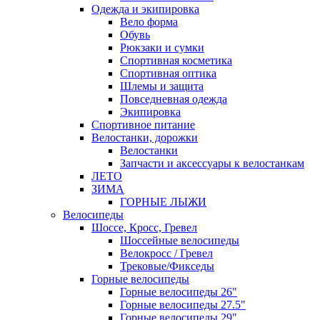
Одежда и экипировка
Вело форма
Обувь
Рюкзаки и сумки
Спортивная косметика
Спортивная оптика
Шлемы и защита
Повседневная одежда
Экипировка
Спортивное питание
Велостанки, дорожки
Велостанки
Запчасти и аксессуары к велостанкам
ЛЕТО
ЗИМА
ГОРНЫЕ ЛЫЖИ
Велосипеды
Шоссе, Кросс, Гревел
Шоссейные велосипеды
Велокросс / Гревел
Трековые/Фикседы
Горные велосипеды
Горные велосипеды 26"
Горные велосипеды 27.5"
Горные велосипеды 29"