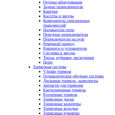
Группы оборудования
Задние переключатели
Каретки
Кассеты и звезды
Компоненты электронных
трансмиссий
Натяжители цепи
Передние переключатели
Переключатели на руле
Ременной привод
Рокринги и успокоители
Системы и звезды
Тросы, рубашки, расходники
Цепи
Тормозная система
V-brake тормоза
Гидравлические ободные системы
Дисковые тормоза - комплекты
Запчасти для тормозов
Кантилеверные тормоза
Роллерные тормоза
Тормозные диски
Тормозные калиперы
Тормозные колодки
Тормозные рукоятки