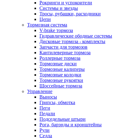
Рокринги и успокоители
Системы и звезды
Тросы, рубашки, расходники
Цепи
Тормозная система
V-brake тормоза
Гидравлические ободные системы
Дисковые тормоза - комплекты
Запчасти для тормозов
Кантилеверные тормоза
Роллерные тормоза
Тормозные диски
Тормозные калиперы
Тормозные колодки
Тормозные рукоятки
Шоссейные тормоза
Управление
Выносы
Грипсы, обмотка
Пеги
Педали
Подседельные штыри
Рога, барэнды и кронштейны
Рули
Седла