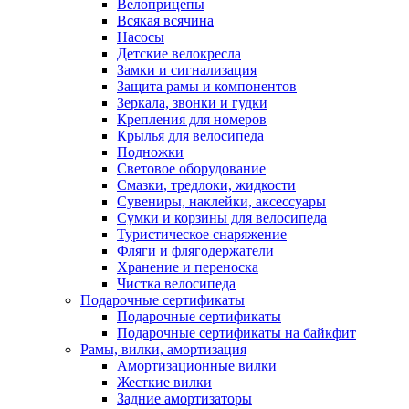
Велоприцепы
Всякая всячина
Насосы
Детские велокресла
Замки и сигнализация
Защита рамы и компонентов
Зеркала, звонки и гудки
Крепления для номеров
Крылья для велосипеда
Подножки
Световое оборудование
Смазки, тредлоки, жидкости
Сувениры, наклейки, аксессуары
Сумки и корзины для велосипеда
Туристическое снаряжение
Фляги и флягодержатели
Хранение и переноска
Чистка велосипеда
Подарочные сертификаты
Подарочные сертификаты
Подарочные сертификаты на байкфит
Рамы, вилки, амортизация
Амортизационные вилки
Жесткие вилки
Задние амортизаторы