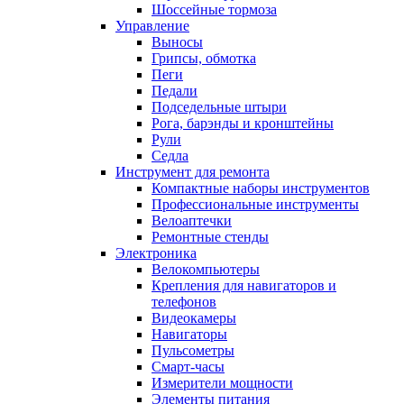
Шоссейные тормоза
Управление
Выносы
Грипсы, обмотка
Пеги
Педали
Подседельные штыри
Рога, барэнды и кронштейны
Рули
Седла
Инструмент для ремонта
Компактные наборы инструментов
Профессиональные инструменты
Велоаптечки
Ремонтные стенды
Электроника
Велокомпьютеры
Крепления для навигаторов и
телефонов
Видеокамеры
Навигаторы
Пульсометры
Смарт-часы
Измерители мощности
Элементы питания