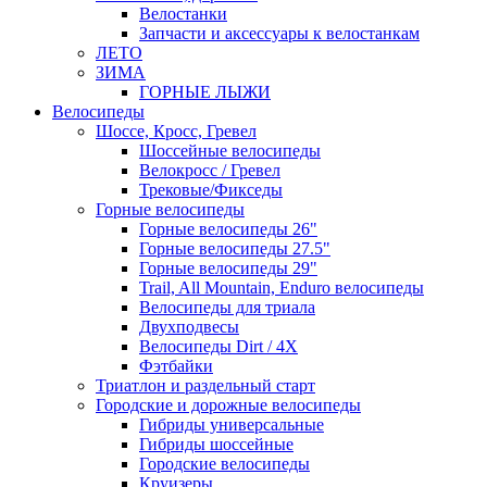
Велостанки
Запчасти и аксессуары к велостанкам
ЛЕТО
ЗИМА
ГОРНЫЕ ЛЫЖИ
Велосипеды
Шоссе, Кросс, Гревел
Шоссейные велосипеды
Велокросс / Гревел
Трековые/Фикседы
Горные велосипеды
Горные велосипеды 26"
Горные велосипеды 27.5"
Горные велосипеды 29"
Trail, All Mountain, Enduro велосипеды
Велосипеды для триала
Двухподвесы
Велосипеды Dirt / 4X
Фэтбайки
Триатлон и раздельный старт
Городские и дорожные велосипеды
Гибриды универсальные
Гибриды шоссейные
Городские велосипеды
Круизеры