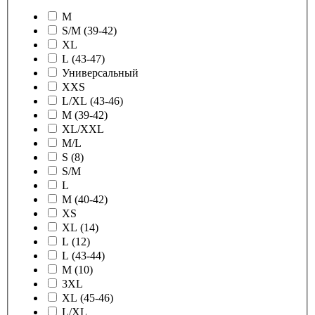
M
S/M (39-42)
XL
L (43-47)
Универсальный
XXS
L/XL (43-46)
M (39-42)
XL/XXL
M/L
S (8)
S/M
L
M (40-42)
XS
XL (14)
L (12)
L (43-44)
M (10)
3XL
XL (45-46)
L/XL