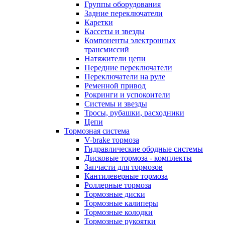
Группы оборудования
Задние переключатели
Каретки
Кассеты и звезды
Компоненты электронных
трансмиссий
Натяжители цепи
Передние переключатели
Переключатели на руле
Ременной привод
Рокринги и успокоители
Системы и звезды
Тросы, рубашки, расходники
Цепи
Тормозная система
V-brake тормоза
Гидравлические ободные системы
Дисковые тормоза - комплекты
Запчасти для тормозов
Кантилеверные тормоза
Роллерные тормоза
Тормозные диски
Тормозные калиперы
Тормозные колодки
Тормозные рукоятки