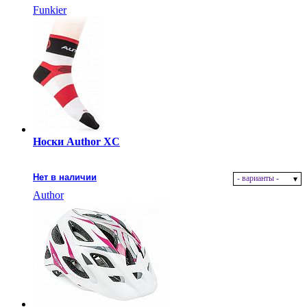
Funkier
Носки Author XC
Нет в наличии
- варианты -
Author