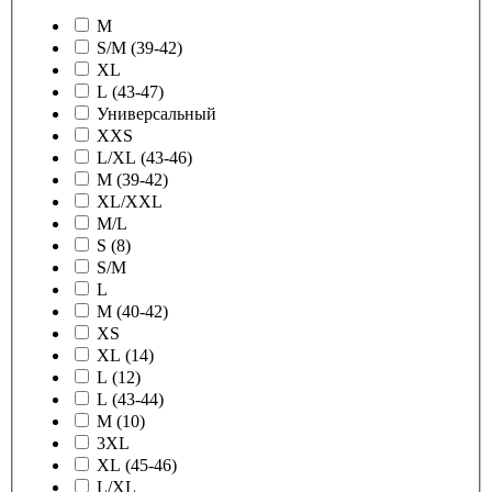
M
S/M (39-42)
XL
L (43-47)
Универсальный
XXS
L/XL (43-46)
M (39-42)
XL/XXL
M/L
S (8)
S/M
L
M (40-42)
XS
XL (14)
L (12)
L (43-44)
M (10)
3XL
XL (45-46)
L/XL