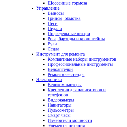
Шоссейные тормоза
Управление
Выносы
Грипсы, обмотка
Пеги
Педали
Подседельные штыри
Рога, барэнды и кронштейны
Рули
Седла
Инструмент для ремонта
Компактные наборы инструментов
Профессиональные инструменты
Велоаптечки
Ремонтные стенды
Электроника
Велокомпьютеры
Крепления для навигаторов и
телефонов
Видеокамеры
Навигаторы
Пульсометры
Смарт-часы
Измерители мощности
Элементы питания