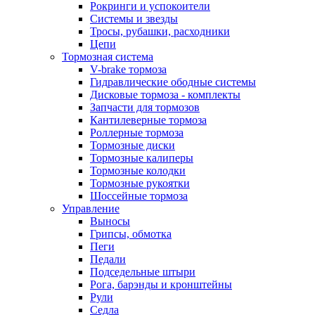
Рокринги и успокоители
Системы и звезды
Тросы, рубашки, расходники
Цепи
Тормозная система
V-brake тормоза
Гидравлические ободные системы
Дисковые тормоза - комплекты
Запчасти для тормозов
Кантилеверные тормоза
Роллерные тормоза
Тормозные диски
Тормозные калиперы
Тормозные колодки
Тормозные рукоятки
Шоссейные тормоза
Управление
Выносы
Грипсы, обмотка
Пеги
Педали
Подседельные штыри
Рога, барэнды и кронштейны
Рули
Седла