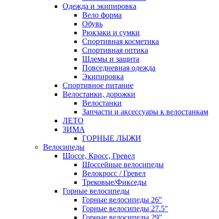
Одежда и экипировка
Вело форма
Обувь
Рюкзаки и сумки
Спортивная косметика
Спортивная оптика
Шлемы и защита
Повседневная одежда
Экипировка
Спортивное питание
Велостанки, дорожки
Велостанки
Запчасти и аксессуары к велостанкам
ЛЕТО
ЗИМА
ГОРНЫЕ ЛЫЖИ
Велосипеды
Шоссе, Кросс, Гревел
Шоссейные велосипеды
Велокросс / Гревел
Трековые/Фикседы
Горные велосипеды
Горные велосипеды 26"
Горные велосипеды 27.5"
Горные велосипеды 29"