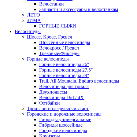
Велостанки
Запчасти и аксессуары к велостанкам
ЛЕТО
ЗИМА
ГОРНЫЕ ЛЫЖИ
Велосипеды
Шоссе, Кросс, Гревел
Шоссейные велосипеды
Велокросс / Гревел
Трековые/Фикседы
Горные велосипеды
Горные велосипеды 26"
Горные велосипеды 27.5"
Горные велосипеды 29"
Trail, All Mountain, Enduro велосипеды
Велосипеды для триала
Двухподвесы
Велосипеды Dirt / 4X
Фэтбайки
Триатлон и раздельный старт
Городские и дорожные велосипеды
Гибриды универсальные
Гибриды шоссейные
Городские велосипеды
Круизеры