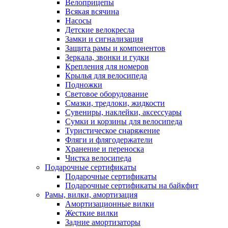
Велоприцепы
Всякая всячина
Насосы
Детские велокресла
Замки и сигнализация
Защита рамы и компонентов
Зеркала, звонки и гудки
Крепления для номеров
Крылья для велосипеда
Подножки
Световое оборудование
Смазки, тредлоки, жидкости
Сувениры, наклейки, аксессуары
Сумки и корзины для велосипеда
Туристическое снаряжение
Фляги и флягодержатели
Хранение и переноска
Чистка велосипеда
Подарочные сертификаты
Подарочные сертификаты
Подарочные сертификаты на байкфит
Рамы, вилки, амортизация
Амортизационные вилки
Жесткие вилки
Задние амортизаторы