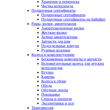
Хранение и переноска
Чистка велосипеда
Подарочные сертификаты
Подарочные сертификаты
Подарочные сертификаты на байкфит
Рамы, вилки, амортизация
Амортизационные вилки
Жесткие вилки
Задние амортизаторы
Запчасти для рам
Подседельные хомуты
Рулевые колонки
Колеса и комплектующие
Бескамерные комплекты и запчасти
Вспомогательные колеса для детских
велосипедов
Втулки
Камеры
Колеса в сборе
Обода
Ободные ленты
Покрышки
Спицы и ниппеля
Эксцентрики и оси
Трансмиссия