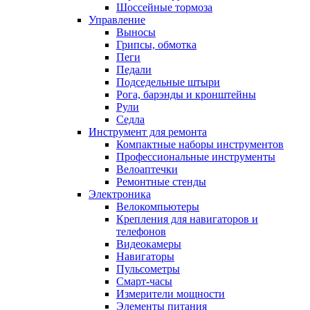
Шоссейные тормоза
Управление
Выносы
Грипсы, обмотка
Пеги
Педали
Подседельные штыри
Рога, барэнды и кронштейны
Рули
Седла
Инструмент для ремонта
Компактные наборы инструментов
Профессиональные инструменты
Велоаптечки
Ремонтные стенды
Электроника
Велокомпьютеры
Крепления для навигаторов и
телефонов
Видеокамеры
Навигаторы
Пульсометры
Смарт-часы
Измерители мощности
Элементы питания