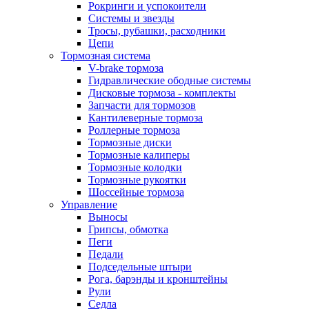
Рокринги и успокоители
Системы и звезды
Тросы, рубашки, расходники
Цепи
Тормозная система
V-brake тормоза
Гидравлические ободные системы
Дисковые тормоза - комплекты
Запчасти для тормозов
Кантилеверные тормоза
Роллерные тормоза
Тормозные диски
Тормозные калиперы
Тормозные колодки
Тормозные рукоятки
Шоссейные тормоза
Управление
Выносы
Грипсы, обмотка
Пеги
Педали
Подседельные штыри
Рога, барэнды и кронштейны
Рули
Седла