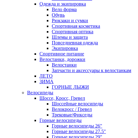
Одежда и экипировка
Вело форма
Обувь
Рюкзаки и сумки
Спортивная косметика
Спортивная оптика
Шлемы и защита
Повседневная одежда
Экипировка
Спортивное питание
Велостанки, дорожки
Велостанки
Запчасти и аксессуары к велостанкам
ЛЕТО
ЗИМА
ГОРНЫЕ ЛЫЖИ
Велосипеды
Шоссе, Кросс, Гревел
Шоссейные велосипеды
Велокросс / Гревел
Трековые/Фикседы
Горные велосипеды
Горные велосипеды 26"
Горные велосипеды 27.5"
Горные велосипеды 29"