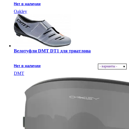
Нет в наличии
Oakley
Велотуфли DMT DT1 для триатлона
Нет в наличии
- варианты -
DMT