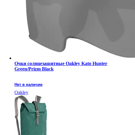
Очки солнцезащитные Oakley Kato Hunter
Green/Prizm Black
Нет в наличии
Oakley