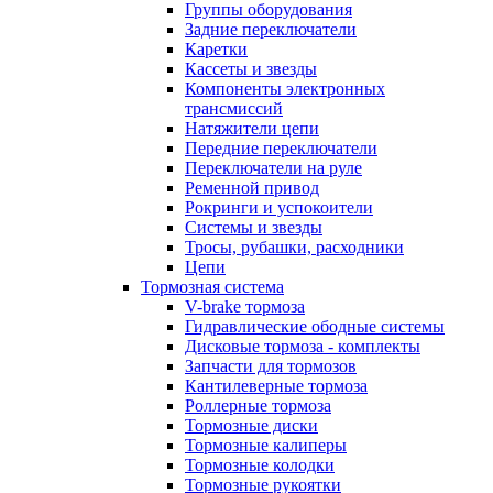
Группы оборудования
Задние переключатели
Каретки
Кассеты и звезды
Компоненты электронных
трансмиссий
Натяжители цепи
Передние переключатели
Переключатели на руле
Ременной привод
Рокринги и успокоители
Системы и звезды
Тросы, рубашки, расходники
Цепи
Тормозная система
V-brake тормоза
Гидравлические ободные системы
Дисковые тормоза - комплекты
Запчасти для тормозов
Кантилеверные тормоза
Роллерные тормоза
Тормозные диски
Тормозные калиперы
Тормозные колодки
Тормозные рукоятки