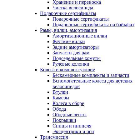
Хранение и переноска
Чистка велосипеда
Подарочные сертификаты
Подарочные сертификаты
Подарочные сертификаты на байкфит
Рамы, вилки, амортизация
Амортизационные вилки
Жесткие вилки
Задние амортизаторы
Запчасти для рам
Подседельные хомуты
Рулевые колонки
Колеса и комплектующие
Бескамерные комплекты и запчасти
Вспомогательные колеса для детских
велосипедов
Втулки
Камеры
Колеса в сборе
Обода
Ободные ленты
Покрышки
Спицы и ниппеля
Эксцентрики и оси
Трансмиссия