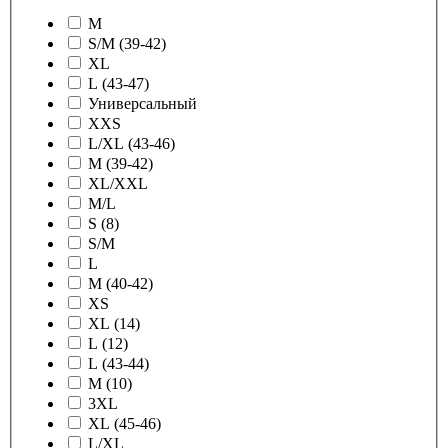
M
S/M (39-42)
XL
L (43-47)
Универсальный
XXS
L/XL (43-46)
M (39-42)
XL/XXL
M/L
S (8)
S/M
L
M (40-42)
XS
XL (14)
L (12)
L (43-44)
M (10)
3XL
XL (45-46)
L/XL