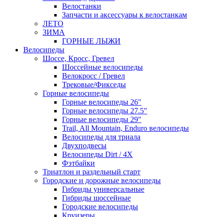
Велостанки
Запчасти и аксессуары к велостанкам
ЛЕТО
ЗИМА
ГОРНЫЕ ЛЫЖИ
Велосипеды
Шоссе, Кросс, Гревел
Шоссейные велосипеды
Велокросс / Гревел
Трековые/Фикседы
Горные велосипеды
Горные велосипеды 26"
Горные велосипеды 27.5"
Горные велосипеды 29"
Trail, All Mountain, Enduro велосипеды
Велосипеды для триала
Двухподвесы
Велосипеды Dirt / 4X
Фэтбайки
Триатлон и раздельный старт
Городские и дорожные велосипеды
Гибриды универсальные
Гибриды шоссейные
Городские велосипеды
Круизеры