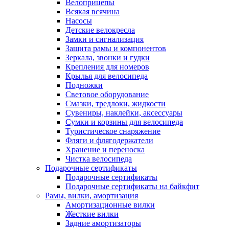
Велоприцепы
Всякая всячина
Насосы
Детские велокресла
Замки и сигнализация
Защита рамы и компонентов
Зеркала, звонки и гудки
Крепления для номеров
Крылья для велосипеда
Подножки
Световое оборудование
Смазки, тредлоки, жидкости
Сувениры, наклейки, аксессуары
Сумки и корзины для велосипеда
Туристическое снаряжение
Фляги и флягодержатели
Хранение и переноска
Чистка велосипеда
Подарочные сертификаты
Подарочные сертификаты
Подарочные сертификаты на байкфит
Рамы, вилки, амортизация
Амортизационные вилки
Жесткие вилки
Задние амортизаторы