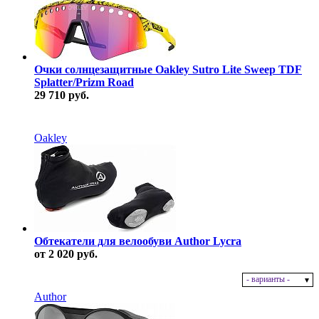
Очки солнцезащитные Oakley Sutro Lite Sweep TDF
Splatter/Prizm Road
29 710 руб.
В наличии
Oakley
Обтекатели для велообуви Author Lycra
от 2 020 руб.
- варианты -
В наличии
Author