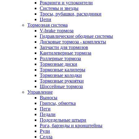
Рокринги и успокоители
Системы и звезды
Тросы, рубашки, расходники
Цепи
Тормозная система
V-brake тормоза
Гидравлические ободные системы
Дисковые тормоза - комплекты
Запчасти для тормозов
Кантилеверные тормоза
Роллерные тормоза
Тормозные диски
Тормозные калиперы
Тормозные колодки
Тормозные рукоятки
Шоссейные тормоза
Управление
Выносы
Грипсы, обмотка
Пеги
Педали
Подседельные штыри
Рога, барэнды и кронштейны
Рули
Седла