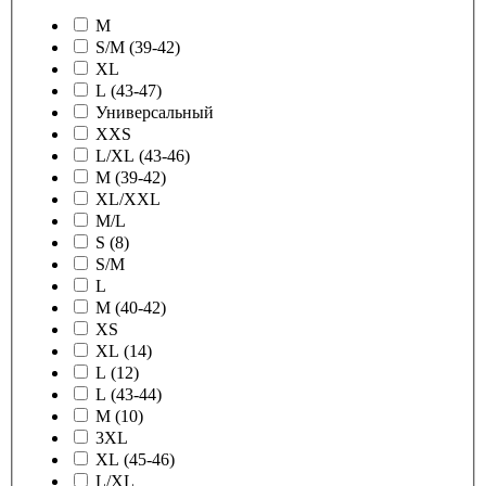
M
S/M (39-42)
XL
L (43-47)
Универсальный
XXS
L/XL (43-46)
M (39-42)
XL/XXL
M/L
S (8)
S/M
L
M (40-42)
XS
XL (14)
L (12)
L (43-44)
M (10)
3XL
XL (45-46)
L/XL