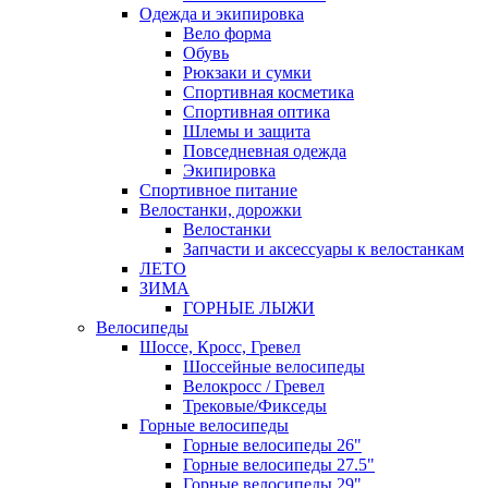
Одежда и экипировка
Вело форма
Обувь
Рюкзаки и сумки
Спортивная косметика
Спортивная оптика
Шлемы и защита
Повседневная одежда
Экипировка
Спортивное питание
Велостанки, дорожки
Велостанки
Запчасти и аксессуары к велостанкам
ЛЕТО
ЗИМА
ГОРНЫЕ ЛЫЖИ
Велосипеды
Шоссе, Кросс, Гревел
Шоссейные велосипеды
Велокросс / Гревел
Трековые/Фикседы
Горные велосипеды
Горные велосипеды 26"
Горные велосипеды 27.5"
Горные велосипеды 29"