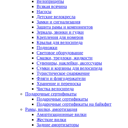
Велоприцепы
Всякая всячина
Насосы
Детские велокресла
Замки и сигнализация
Защита рамы и компонентов
Зеркала, звонки и гудки
Крепления для номеров
Крылья для велосипеда
Подножки
Световое оборудование
Смазки, тредлоки, жидкости
Сувениры, наклейки, аксессуары
Сумки и корзины для велосипеда
Туристическое снаряжение
Фляги и флягодержатели
Хранение и переноска
Чистка велосипеда
Подарочные сертификаты
Подарочные сертификаты
Подарочные сертификаты на байкфит
Рамы, вилки, амортизация
Амортизационные вилки
Жесткие вилки
Задние амортизаторы