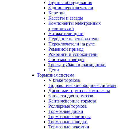
Группы оборудования
Задние переключатели
Каретки
Кассеты и звезды
Компоненты электронных
трансмиссий
Натяжители цепи
Передние переключатели
Переключатели на руле
Ременной привод
Рокринги и успокоители
Системы и звезды
Тросы, рубашки, расходники
Цепи
Тормозная система
V-brake тормоза
Гидравлические ободные системы
Дисковые тормоза - комплекты
Запчасти для тормозов
Кантилеверные тормоза
Роллерные тормоза
Тормозные диски
Тормозные калиперы
Тормозные колодки
Тормозные рукоятки