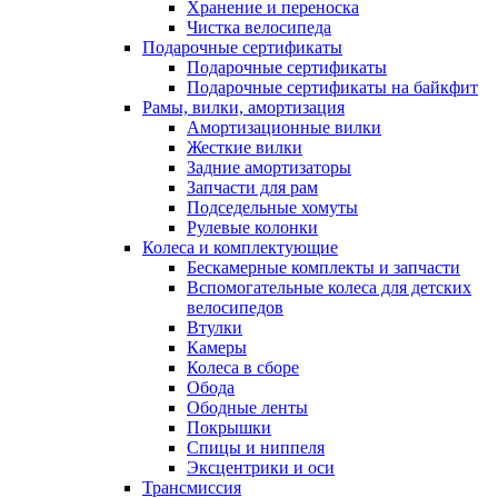
Хранение и переноска
Чистка велосипеда
Подарочные сертификаты
Подарочные сертификаты
Подарочные сертификаты на байкфит
Рамы, вилки, амортизация
Амортизационные вилки
Жесткие вилки
Задние амортизаторы
Запчасти для рам
Подседельные хомуты
Рулевые колонки
Колеса и комплектующие
Бескамерные комплекты и запчасти
Вспомогательные колеса для детских
велосипедов
Втулки
Камеры
Колеса в сборе
Обода
Ободные ленты
Покрышки
Спицы и ниппеля
Эксцентрики и оси
Трансмиссия