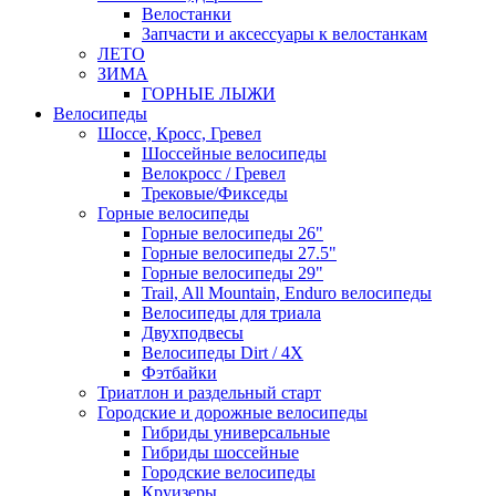
Велостанки
Запчасти и аксессуары к велостанкам
ЛЕТО
ЗИМА
ГОРНЫЕ ЛЫЖИ
Велосипеды
Шоссе, Кросс, Гревел
Шоссейные велосипеды
Велокросс / Гревел
Трековые/Фикседы
Горные велосипеды
Горные велосипеды 26"
Горные велосипеды 27.5"
Горные велосипеды 29"
Trail, All Mountain, Enduro велосипеды
Велосипеды для триала
Двухподвесы
Велосипеды Dirt / 4X
Фэтбайки
Триатлон и раздельный старт
Городские и дорожные велосипеды
Гибриды универсальные
Гибриды шоссейные
Городские велосипеды
Круизеры