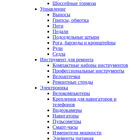
Шоссейные тормоза
Управление
Выносы
Грипсы, обмотка
Пеги
Педали
Подседельные штыри
Рога, барэнды и кронштейны
Рули
Седла
Инструмент для ремонта
Компактные наборы инструментов
Профессиональные инструменты
Велоаптечки
Ремонтные стенды
Электроника
Велокомпьютеры
Крепления для навигаторов и
телефонов
Видеокамеры
Навигаторы
Пульсометры
Смарт-часы
Измерители мощности
Элементы питания