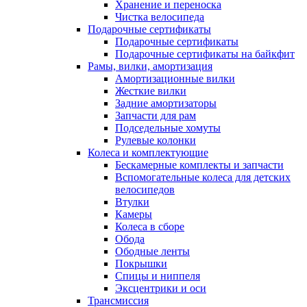
Хранение и переноска
Чистка велосипеда
Подарочные сертификаты
Подарочные сертификаты
Подарочные сертификаты на байкфит
Рамы, вилки, амортизация
Амортизационные вилки
Жесткие вилки
Задние амортизаторы
Запчасти для рам
Подседельные хомуты
Рулевые колонки
Колеса и комплектующие
Бескамерные комплекты и запчасти
Вспомогательные колеса для детских
велосипедов
Втулки
Камеры
Колеса в сборе
Обода
Ободные ленты
Покрышки
Спицы и ниппеля
Эксцентрики и оси
Трансмиссия