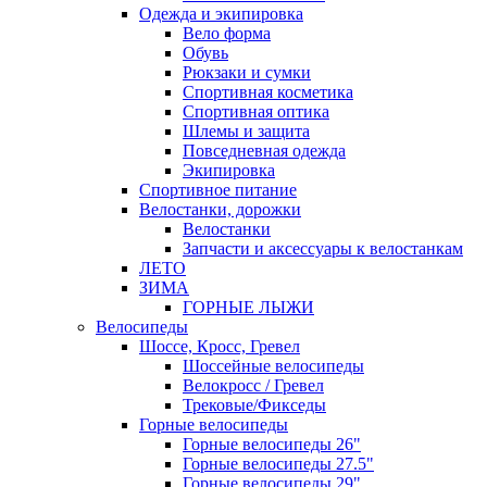
Одежда и экипировка
Вело форма
Обувь
Рюкзаки и сумки
Спортивная косметика
Спортивная оптика
Шлемы и защита
Повседневная одежда
Экипировка
Спортивное питание
Велостанки, дорожки
Велостанки
Запчасти и аксессуары к велостанкам
ЛЕТО
ЗИМА
ГОРНЫЕ ЛЫЖИ
Велосипеды
Шоссе, Кросс, Гревел
Шоссейные велосипеды
Велокросс / Гревел
Трековые/Фикседы
Горные велосипеды
Горные велосипеды 26"
Горные велосипеды 27.5"
Горные велосипеды 29"