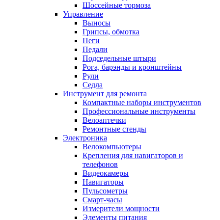
Шоссейные тормоза
Управление
Выносы
Грипсы, обмотка
Пеги
Педали
Подседельные штыри
Рога, барэнды и кронштейны
Рули
Седла
Инструмент для ремонта
Компактные наборы инструментов
Профессиональные инструменты
Велоаптечки
Ремонтные стенды
Электроника
Велокомпьютеры
Крепления для навигаторов и
телефонов
Видеокамеры
Навигаторы
Пульсометры
Смарт-часы
Измерители мощности
Элементы питания