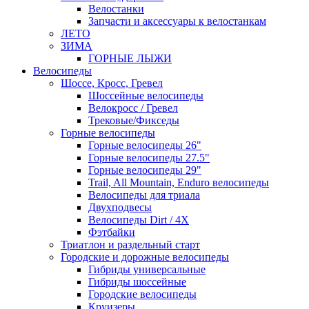
Велостанки
Запчасти и аксессуары к велостанкам
ЛЕТО
ЗИМА
ГОРНЫЕ ЛЫЖИ
Велосипеды
Шоссе, Кросс, Гревел
Шоссейные велосипеды
Велокросс / Гревел
Трековые/Фикседы
Горные велосипеды
Горные велосипеды 26"
Горные велосипеды 27.5"
Горные велосипеды 29"
Trail, All Mountain, Enduro велосипеды
Велосипеды для триала
Двухподвесы
Велосипеды Dirt / 4X
Фэтбайки
Триатлон и раздельный старт
Городские и дорожные велосипеды
Гибриды универсальные
Гибриды шоссейные
Городские велосипеды
Круизеры