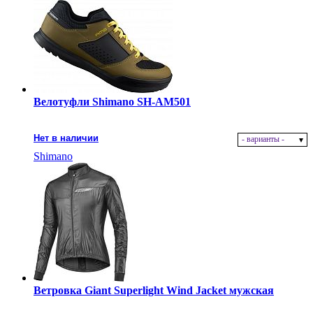
Велотуфли Shimano SH-AM501
Нет в наличии
- варианты -
Shimano
Ветровка Giant Superlight Wind Jacket мужская