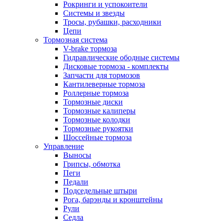
Рокринги и успокоители
Системы и звезды
Тросы, рубашки, расходники
Цепи
Тормозная система
V-brake тормоза
Гидравлические ободные системы
Дисковые тормоза - комплекты
Запчасти для тормозов
Кантилеверные тормоза
Роллерные тормоза
Тормозные диски
Тормозные калиперы
Тормозные колодки
Тормозные рукоятки
Шоссейные тормоза
Управление
Выносы
Грипсы, обмотка
Пеги
Педали
Подседельные штыри
Рога, барэнды и кронштейны
Рули
Седла