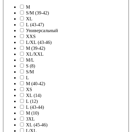
M
S/M (39-42)
XL
L (43-47)
Универсальный
XXS
L/XL (43-46)
M (39-42)
XL/XXL
M/L
S (8)
S/M
L
M (40-42)
XS
XL (14)
L (12)
L (43-44)
M (10)
3XL
XL (45-46)
L/XL