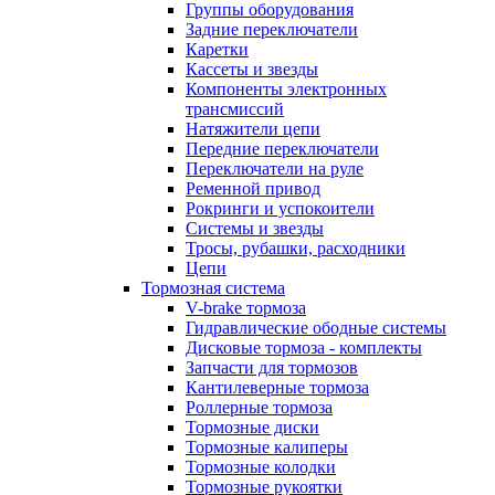
Группы оборудования
Задние переключатели
Каретки
Кассеты и звезды
Компоненты электронных
трансмиссий
Натяжители цепи
Передние переключатели
Переключатели на руле
Ременной привод
Рокринги и успокоители
Системы и звезды
Тросы, рубашки, расходники
Цепи
Тормозная система
V-brake тормоза
Гидравлические ободные системы
Дисковые тормоза - комплекты
Запчасти для тормозов
Кантилеверные тормоза
Роллерные тормоза
Тормозные диски
Тормозные калиперы
Тормозные колодки
Тормозные рукоятки