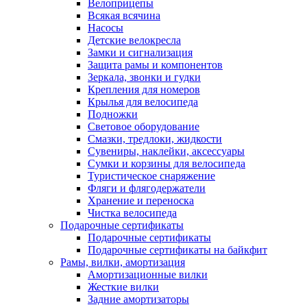
Велоприцепы
Всякая всячина
Насосы
Детские велокресла
Замки и сигнализация
Защита рамы и компонентов
Зеркала, звонки и гудки
Крепления для номеров
Крылья для велосипеда
Подножки
Световое оборудование
Смазки, тредлоки, жидкости
Сувениры, наклейки, аксессуары
Сумки и корзины для велосипеда
Туристическое снаряжение
Фляги и флягодержатели
Хранение и переноска
Чистка велосипеда
Подарочные сертификаты
Подарочные сертификаты
Подарочные сертификаты на байкфит
Рамы, вилки, амортизация
Амортизационные вилки
Жесткие вилки
Задние амортизаторы