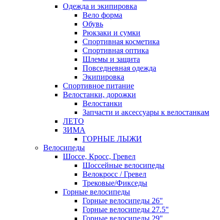
Одежда и экипировка
Вело форма
Обувь
Рюкзаки и сумки
Спортивная косметика
Спортивная оптика
Шлемы и защита
Повседневная одежда
Экипировка
Спортивное питание
Велостанки, дорожки
Велостанки
Запчасти и аксессуары к велостанкам
ЛЕТО
ЗИМА
ГОРНЫЕ ЛЫЖИ
Велосипеды
Шоссе, Кросс, Гревел
Шоссейные велосипеды
Велокросс / Гревел
Трековые/Фикседы
Горные велосипеды
Горные велосипеды 26"
Горные велосипеды 27.5"
Горные велосипеды 29"