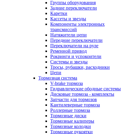
Группы оборудования
Задние переключатели
Каретки
Кассеты и звезды
Компоненты электронных
трансмиссий
Натяжители цепи
Передние переключатели
Переключатели на руле
Ременной привод
Рокринги и успокоители
Системы и звезды
Тросы, рубашки, расходники
Цепи
Тормозная система
V-brake тормоза
Гидравлические ободные системы
Дисковые тормоза - комплекты
Запчасти для тормозов
Кантилеверные тормоза
Роллерные тормоза
Тормозные диски
Тормозные калиперы
Тормозные колодки
Тормозные рукоятки