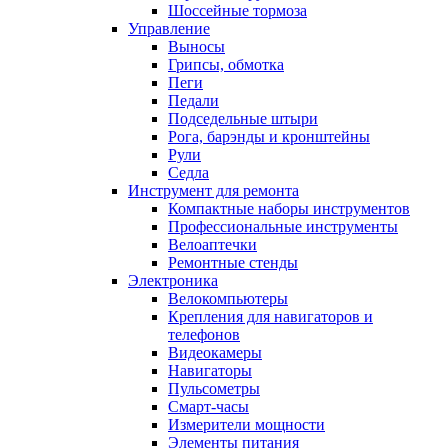
Шоссейные тормоза
Управление
Выносы
Грипсы, обмотка
Пеги
Педали
Подседельные штыри
Рога, барэнды и кронштейны
Рули
Седла
Инструмент для ремонта
Компактные наборы инструментов
Профессиональные инструменты
Велоаптечки
Ремонтные стенды
Электроника
Велокомпьютеры
Крепления для навигаторов и
телефонов
Видеокамеры
Навигаторы
Пульсометры
Смарт-часы
Измерители мощности
Элементы питания