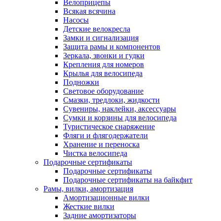
Велоприцепы
Всякая всячина
Насосы
Детские велокресла
Замки и сигнализация
Защита рамы и компонентов
Зеркала, звонки и гудки
Крепления для номеров
Крылья для велосипеда
Подножки
Световое оборудование
Смазки, тредлоки, жидкости
Сувениры, наклейки, аксессуары
Сумки и корзины для велосипеда
Туристическое снаряжение
Фляги и флягодержатели
Хранение и переноска
Чистка велосипеда
Подарочные сертификаты
Подарочные сертификаты
Подарочные сертификаты на байкфит
Рамы, вилки, амортизация
Амортизационные вилки
Жесткие вилки
Задние амортизаторы