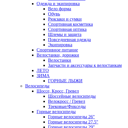
Одежда и экипировка
Вело форма
Обувь
Рюкзаки и сумки
Спортивная косметика
Спортивная оптика
Шлемы и защита
Повседневная одежда
Экипировка
Спортивное питание
Велостанки, дорожки
Велостанки
Запчасти и аксессуары к велостанкам
ЛЕТО
ЗИМА
ГОРНЫЕ ЛЫЖИ
Велосипеды
Шоссе, Кросс, Гревел
Шоссейные велосипеды
Велокросс / Гревел
Трековые/Фикседы
Горные велосипеды
Горные велосипеды 26"
Горные велосипеды 27.5"
Горные велосипеды 29"