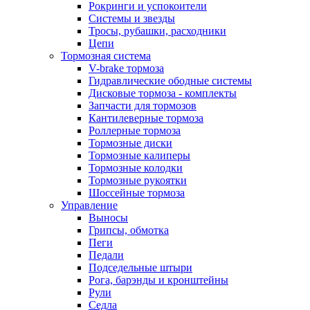
Рокринги и успокоители
Системы и звезды
Тросы, рубашки, расходники
Цепи
Тормозная система
V-brake тормоза
Гидравлические ободные системы
Дисковые тормоза - комплекты
Запчасти для тормозов
Кантилеверные тормоза
Роллерные тормоза
Тормозные диски
Тормозные калиперы
Тормозные колодки
Тормозные рукоятки
Шоссейные тормоза
Управление
Выносы
Грипсы, обмотка
Пеги
Педали
Подседельные штыри
Рога, барэнды и кронштейны
Рули
Седла