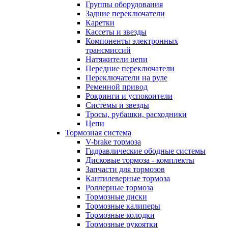
Группы оборудования
Задние переключатели
Каретки
Кассеты и звезды
Компоненты электронных
трансмиссий
Натяжители цепи
Передние переключатели
Переключатели на руле
Ременной привод
Рокринги и успокоители
Системы и звезды
Тросы, рубашки, расходники
Цепи
Тормозная система
V-brake тормоза
Гидравлические ободные системы
Дисковые тормоза - комплекты
Запчасти для тормозов
Кантилеверные тормоза
Роллерные тормоза
Тормозные диски
Тормозные калиперы
Тормозные колодки
Тормозные рукоятки