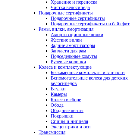
Хранение и переноска
Чистка велосипеда
Подарочные сертификаты
Подарочные сертификаты
Подарочные сертификаты на байкфит
Рамы, вилки, амортизация
Амортизационные вилки
Жесткие вилки
Задние амортизаторы
Запчасти для рам
Подседельные хомуты
Рулевые колонки
Колеса и комплектующие
Бескамерные комплекты и запчасти
Вспомогательные колеса для детских
велосипедов
Втулки
Камеры
Колеса в сборе
Обода
Ободные ленты
Покрышки
Спицы и ниппеля
Эксцентрики и оси
Трансмиссия