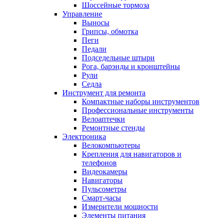
Шоссейные тормоза
Управление
Выносы
Грипсы, обмотка
Пеги
Педали
Подседельные штыри
Рога, барэнды и кронштейны
Рули
Седла
Инструмент для ремонта
Компактные наборы инструментов
Профессиональные инструменты
Велоаптечки
Ремонтные стенды
Электроника
Велокомпьютеры
Крепления для навигаторов и
телефонов
Видеокамеры
Навигаторы
Пульсометры
Смарт-часы
Измерители мощности
Элементы питания