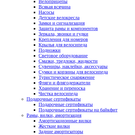
Велоприцепы
Всякая всячина
Насосы
Детские велокресла
Замки и сигнализация
Защита рамы и компонентов
Зеркала, звонки и гудки
Крепления для номеров
Крылья для велосипеда
Подножки
Световое оборудование
Смазки, тредлоки, жидкости
Сувениры, наклейки, аксессуары
Сумки и корзины для велосипеда
Туристическое снаряжение
Фляги и флягодержатели
Хранение и переноска
Чистка велосипеда
Подарочные сертификаты
Подарочные сертификаты
Подарочные сертификаты на байкфит
Рамы, вилки, амортизация
Амортизационные вилки
Жесткие вилки
Задние амортизаторы